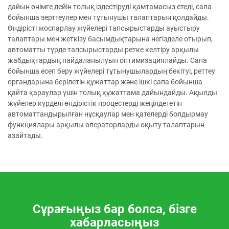
дайын өнімге дейін толық іздестіруді қамтамасыз етеді, сапа
бойынша зерттеулер мен тұтынушы талаптарын қолдайды.
Өндірісті жоспарлау жүйелері тапсырыстарды ауыстыру
талаптары мен жеткізу басымдықтарына негізделе отырып,
автоматты түрде тапсырыстарды ретке келтіру арқылы
жабдықтардың пайдаланылуын оптимизациялайды. Сапа
бойынша есеп беру жүйелері тұтынушылардың бекітуі, реттеу
органдарына берілетін құжаттар және ішкі сапа бойынша
қайта қараулар үшін толық құжаттама дайындайды. Ақылды
жүйелер күрделі өндірістік процестерді жеңілдететін
автоматтандырылған нұсқаулар мен қателерді болдырмау
функциялары арқылы операторларды оқыту талаптарын
азайтады.
Сұрағыңыз бар болса, бізге
хабарласыңыз