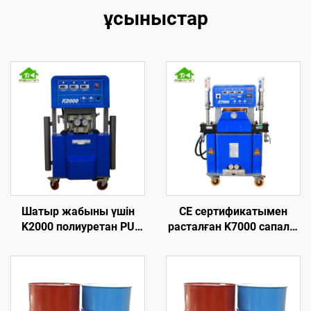
ұсыныстар
Шатыр жабыны үшін
CE сертификатымен
K2000 полиуретан PU
расталған K7000 сапалы
көбік ұстау
гидравликалық
жылуоқшаулау
полиуретан және
машинасы
полиуреа көбік ұстау
жабыны машинасы