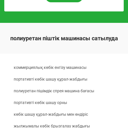
полиуретан піштік машинасы сатылуда
коммерциялық көбік енгізу машинасы
портативті көбік шашу құрал-жабдығы
полиуретан пішімдік спрея машина бағасы
портативті көбік шашу орны
көбік шашу құрал-жабдығы мен өндіріс
жылжымалы көбік брызгалау жабдығы