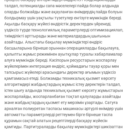
талдап, потенциалды сапа мәселелері пайда болар алдында
оларды болжайды және ақауланған өнімдердің пайда болуын
болдырмау үшін уақтылы түзетулер енгізуге мүмкіндік береді.
Ақылды басқару жүйесі өндірістік деректерден үйренеді,
үздіксіз түрде технологиялық параметрлерді оптимизациялап,
тиімділікті арттырады және материалдардың шығынын
азайтады. Алыстағы бақылау мүмкіндіктері өндіріс
басшыларына бірнеше орыннан операцияларды бақылауға,
қалыпты жұмыс режимінен ауытқулар туралы хабарламалар
алуға мүмкіндік береді. Кәсіпорын ресурстарын жоспарлау
жүйелерімен интеграция өндіріс, қоймадағы тауар қоры мен
тапсырыс жүйелері арасындағы деректер ағымын үздіксіз
қамтамасыз етеді. Болжамды техникалық қызмет көрсету
алгоритмдері жабдықтардың жұмыс істеу деректерін талдап,
істен шығу алдында техникалық қызмет көрсету жұмыстарын
жоспарлайды, жоспарланбаған тоқтап қалуларды азайтады
және жабдықтардың қызмет ету мерзімін ұзартады. Сатуға
арналған полиуретан таспасы машинасы әртүрлі өнімдер үшін
автоматты параметрлерді реттеумен бірге бірнеше таспа
құрамын сақтай алатын рецептілерді басқару жүйесін
қамтиды. Партитураларды бақылау мүмкіндіктері шикізаттан