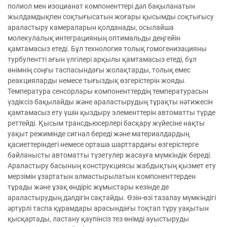
полиол мен изоцианат компоненттері дәл бақыланатын
жылдамдықпен соқтығысатын жоғары қысымды соқтығысу
араластыру камераларын қолданады, осылайша
молекулалық интеграцияның оптимальды деңгейін
қамтамасыз етеді. Бұл технология толық гомогенизацияны
турбулентті ағын үлгілері арқылы қамтамасыз етеді, бұл
өнімнің соңғы таспасындағы жолақтарды, толық емес
реакцияларды немесе тығыздық өзгерістерін жояды.
Температура сенсорлары компоненттердің температурасын
үздіксіз бақылайды және араластырудың тұрақты нәтижесін
қамтамасыз ету үшін қыздыру элементтерін автоматты түрде
реттейді. Қысым трансдьюсерлері басқару жүйесіне нақты
уақыт режимінде сигнал береді және материалдардың
қасиеттеріндегі немесе орташа шарттардағы өзгерістерге
байланысты автоматты түзетулер жасауға мүмкіндік береді.
Араластыру басының конструкциясы жабдықтың қызмет ету
мерзімін ұзартатын алмастырылатын компоненттерден
тұрады және ұзақ өндіріс жұмыстары кезінде де
араластырудың дәлдігін сақтайды. Өзін-өзі тазалау мүмкіндігі
әртүрлі таспа құрамдары арасындағы тоқтап тұру уақытын
қысқартады, ластану қаупінсіз тез өнімді ауыстыруды