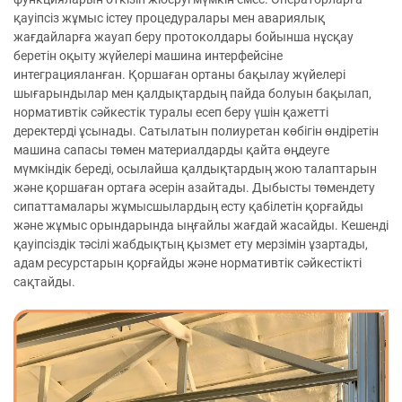
қауіпсіз жұмыс істеу процедуралары мен авариялық
жағдайларға жауап беру протоколдары бойынша нұсқау
беретін оқыту жүйелері машина интерфейсіне
интеграцияланған. Қоршаған ортаны бақылау жүйелері
шығарындылар мен қалдықтардың пайда болуын бақылап,
нормативтік сәйкестік туралы есеп беру үшін қажетті
деректерді ұсынады. Сатылатын полиуретан көбігін өндіретін
машина сапасы төмен материалдарды қайта өңдеуге
мүмкіндік береді, осылайша қалдықтардың жою талаптарын
және қоршаған ортаға әсерін азайтады. Дыбысты төмендету
сипаттамалары жұмысшылардың есту қабілетін қорғайды
және жұмыс орындарында ыңғайлы жағдай жасайды. Кешенді
қауіпсіздік тәсілі жабдықтың қызмет ету мерзімін ұзартады,
адам ресурстарын қорғайды және нормативтік сәйкестікті
сақтайды.