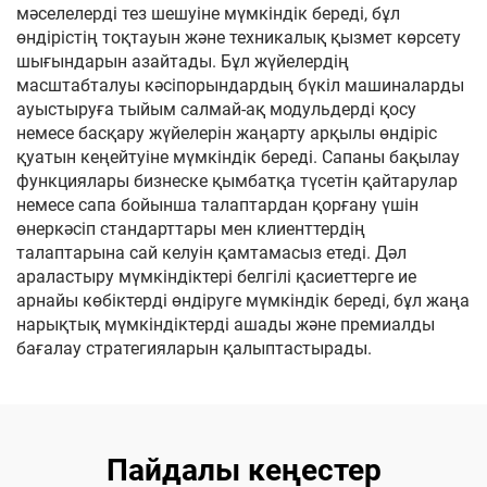
мәселелерді тез шешуіне мүмкіндік береді, бұл
өндірістің тоқтауын және техникалық қызмет көрсету
шығындарын азайтады. Бұл жүйелердің
масштабталуы кәсіпорындардың бүкіл машиналарды
ауыстыруға тыйым салмай-ақ модульдерді қосу
немесе басқару жүйелерін жаңарту арқылы өндіріс
қуатын кеңейтуіне мүмкіндік береді. Сапаны бақылау
функциялары бизнеске қымбатқа түсетін қайтарулар
немесе сапа бойынша талаптардан қорғану үшін
өнеркәсіп стандарттары мен клиенттердің
талаптарына сай келуін қамтамасыз етеді. Дәл
араластыру мүмкіндіктері белгілі қасиеттерге ие
арнайы көбіктерді өндіруге мүмкіндік береді, бұл жаңа
нарықтық мүмкіндіктерді ашады және премиалды
бағалау стратегияларын қалыптастырады.
Пайдалы кеңестер