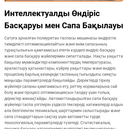
Интеллектуалды Өндіріс
Басқаруы мен Сапа Бақылауы
Сатуға арналған полиуретан таспасы машинасы өндірістік
тиімділікті оптимизациялайтын және өнім сапасының
тұрақтылығын қамтамасыз ететін күрделі өндіріс басқару
және сапа басқару жүйелерімен сипатталады. Нақты уақытта
бақылау мүмкіндіктері компоненттердің температурасы,
араластыру қатынастары, күйреу уақыттары және өндіріс
процесінің барлық кезеңінде таспаның тығыздығы сияқты
маңызды параметрлерді бақылайды. Деректерді тіркеу
жүйелері сапаны қамтамасыз ету, реттеу нормаларына сай
болу және процесс оптимизациясын талдау үшін толық
деректер жинақтайды. Автоматтандырылған сапа басқару
жүйелері таспа үлгілерін үздіксіз тексереді, нәтижелерді алдын
ала белгіленген техникалық шарттармен салыстырады және
сапа стандарттарын сақтау үшін автоматты түрде
технологиялық параметрлерді түзетеді. Статистикалық
процесс басқару алгоритмдері өндірістегі тенденцияларды