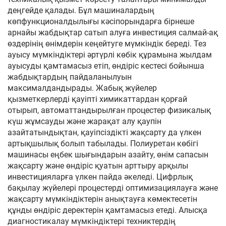
деңгейде қалады. Бұл машиналардың
көпфункционалдылығы кәсіпорындарға бірнеше
арнайы жабдықтар сатып алуға инвестиция салмай-ақ
өздерінің өнімдерін кеңейтуге мүмкіндік береді. Тез
ауысу мүмкіндіктері әртүрлі көбік құрамына жылдам
ауысуды қамтамасыз етіп, өндіріс кестесі бойынша
жабдықтардың пайдаланылуын
максималдандырады. Жабық жүйелер
қызметкерлерді қауіпті химикаттардан қорғай
отырып, автоматтандырылған процестер физикалық
күш жұмсауды және жарақат алу қаупін
азайтатындықтан, қауіпсіздікті жақсарту да үлкен
артықшылық болып табылады. Полиуретан көбігі
машинасы еңбек шығындарын азайту, өнім сапасын
жақсарту және өндіріс қуатын арттыру арқылы
инвестицияларға үлкен пайда әкеледі. Цифрлық
бақылау жүйелері процестерді оптимизациялауға және
жақсарту мүмкіндіктерін анықтауға көмектесетін
құнды өндіріс деректерін қамтамасыз етеді. Алысқа
диагностикалау мүмкіндіктері техниктердің