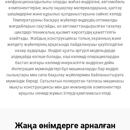
көпфункционалдылығы оларды жиһаз өндірісіне, автомобиль
компоненттеріне, жылу оқшаулау материалдарына, қаптау
шешімдеріне және құрылыс қолданыстарына сәйкес келеді.
Температураны басқару жүйелері өңдеудің оптималды
жағдайларын сақтайды, ал автоматтандырылған тазалау
циклдері техникалық қызмет көрсетудің қажеттілігін
азайтады. Жабдық конструкциясы толық экранның және
желдету жүйелерінің арқасында пайдаланушы қауіпсіздігіне
назар аударады. Өндіріс қуаты әртүрлі модельдерде
әлдеқайда өзгеше болады, кіші көлемді операциялардан
бастап жоғары көлемді өнеркәсіптік өндіріске дейін.
Интеграция мүмкіндіктері бұл машиналарды бар өндіріс
сызықтары мен сапа бақылау жүйелерімен байланыстыруға
мүмкіндік береді. Сатылатын полиуретан таспасы машинасы
мықты конструкциясы мен дәл инженерлік компоненттері
арқылы сенімді жұмыс істеуді қамтамасыз етеді.
Жаңа өнімдерге арналған