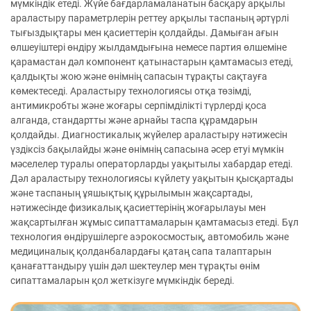
мүмкіндік етеді. Жүйе бағдарламаланатын басқару арқылы
араластыру параметрлерін реттеу арқылы таспаның әртүрлі
тығыздықтары мен қасиеттерін қолдайды. Дамыған ағын
өлшеуіштері өндіру жылдамдығына немесе партия өлшеміне
қарамастан дәл компонент қатынастарын қамтамасыз етеді,
қалдықты жою және өнімнің сапасын тұрақты сақтауға
көмектеседі. Араластыру технологиясы отқа төзімді,
антимикробты және жоғары серпімділікті түрлерді қоса
алганда, стандартты және арнайы таспа құрамдарын
қолдайды. Диагностикалық жүйелер араластыру нәтижесін
үздіксіз бақылайды және өнімнің сапасына әсер етуі мүмкін
мәселелер туралы операторларды уақытылы хабардар етеді.
Дәл араластыру технологиясы күйлету уақытын қысқартады
және таспаның ұяшықтық құрылымын жақсартады,
нәтижесінде физикалық қасиеттерінің жоғарылауы мен
жақсартылған жұмыс сипаттамаларын қамтамасыз етеді. Бұл
технология өндірушілерге аэрокосмостық, автомобиль және
медициналық қолданбалардағы қатаң сапа талаптарын
қанағаттандыру үшін дәл шектеулер мен тұрақты өнім
сипаттамаларын қол жеткізуге мүмкіндік береді.