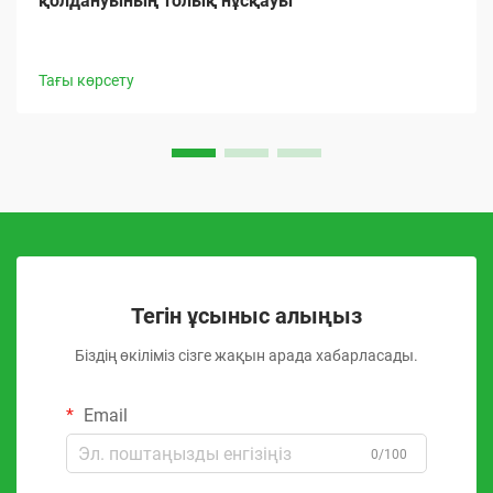
қолдануының толық нұсқауы
Тағы көрсету
Тегін ұсыныс алыңыз
Біздің өкіліміз сізге жақын арада хабарласады.
Email
0/100