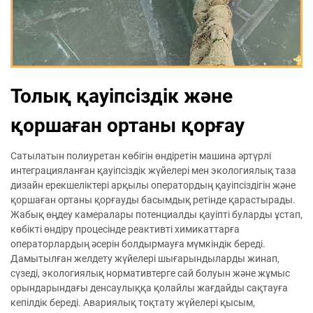
Толық қауіпсіздік және
қоршаған ортаны қорғау
Сатылатын полиуретан көбігін өндіретін машина әртүрлі
интеграцияланған қауіпсіздік жүйелері мен экологиялық таза
дизайн ерекшеліктері арқылы оператордың қауіпсіздігін және
қоршаған ортаны қорғауды басымдық ретінде қарастырады.
Жабық өңдеу камералары потенциалды қауіпті буларды ұстап,
көбікті өндіру процесінде реактивті химикаттарға
операторлардың әсерін болдырмауға мүмкіндік береді.
Дамытылған желдету жүйелері шығарындыларды жинап,
сүзеді, экологиялық нормативтерге сай болуын және жұмыс
орындарындағы денсаулыққа қолайлы жағдайды сақтауға
кепілдік береді. Авариялық тоқтату жүйелері қысым,