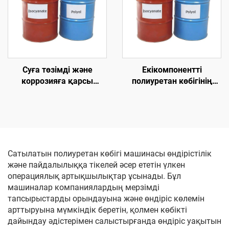
Суға төзімді және
Екікомпонентті
коррозияға қарсы
полиуретан көбігінің
полиуреа шикізат
жылу оқшаулау
химикаттары
химикаттары
Сатылатын полиуретан көбігі машинасы өндірістілік
және пайдалылыққа тікелей әсер ететін үлкен
операциялық артықшылықтар ұсынады. Бұл
машиналар компаниялардың мерзімді
тапсырыстарды орындауына және өндіріс көлемін
арттыруына мүмкіндік беретін, қолмен көбікті
дайындау әдістерімен салыстырғанда өндіріс уақытын