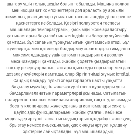
шығару үшін толық шешім болып табылады. Машина полиол
мен изоцианат компоненттерін дәл араластыру арқылы
химиялық реакциялар туғызатын таспаны өндіреді, ол ерекше
қасиеттерге ие болады. Қазіргі полиуретан таспасы
машиналары температураны, қысымды және араластыру
қатынастарын бақылайтын жетілдірілген басқару жүйелерін
қамтиды, бұл сапаның тұрақтылығын қамтамасыз етеді. Бұл
жүйелер қолмен қателерді болдырмау және өндіріс тиімділігін
максималдандыру үшін автоматтандырылған дозалау
механизмдерін қамтиды. Жабдық әдетте қыздырылатын
сақтау резервуарларын, жоғары қысымды сорғылар мен дәл
дозалау жүйелерін қамтиды, олар бірігіп тиімді жұмыс істейді.
Сандық басқару пульті операторларға нақты уақытта
бақылау мүмкіндігін және әртүрлі таспа құрамдары үшін
бағдарламаланатын параметрлерді ұсынады. Сатылатын
полиуретан таспасы машинасы авариялық тоқтату, қысымды
босату клапандары және қорғаныш қаптамалары сияқты
қауіпсіздік функцияларымен жабдықталған. Көбінесе
модельдер әртүрлі таспа тығыздықтарын қолдайды және құю,
брызгау немесе инъекциялық құю сияқты әртүрлі қолдану
әдістеріне лайықталады. Бұл машиналардың