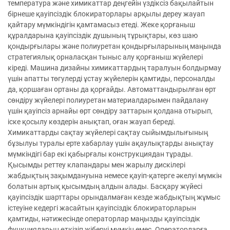
температура және химикаттар деңгейін үздіксіз бақылайтын
бірнеше қауіпсіздік блокираторлары арқылы дереу жауап
қайтару мүмкіндігін қамтамасыз етеді. Жеке қорғаныш
құралдарына қауіпсіздік душының тұрықтары, көз шаю
қондырғылары және полиуретан қондырғыларының маңында
стратегиялық орналасқан тыныс алу қорғаныш жүйелері
кіреді. Машина дизайны химикаттардың таралуын болдырмау
үшін апатты төгулерді ұстау жүйелерін қамтиды, персоналды
да, қоршаған ортаны да қорғайды. Автоматтандырылған өрт
сөндіру жүйелері полиуретан материалдарымен пайдалану
үшін қауіпсіз арнайы өрт сөндіру заттарын қолдана отырып,
іске қосылу көздерін анықтап, оған жауап береді.
Химикаттарды сақтау жүйелері сақтау сыйымдылығының
бұзылуы туралы ерте хабарлау үшін ақаулықтарды анықтау
мүмкіндігі бар екі қабырғалы конструкциядан тұрады.
Қысымды реттеу клапандары мен жарылу дискілері
жабдықтың зақымдануына немесе қауіп-қатерге әкелуі мүмкін
болатын артық қысымдың алдын алады. Басқару жүйесі
қауіпсіздік шарттары орындалмаған кезде жабдықтың жұмыс
істеуіне кедергі жасайтын қауіпсіздік блокираторларын
қамтиды, нәтижесінде операторлар маңызды қауіпсіздік
функцияларын өткізіп жіберуі мүмкін емес. Операторларға