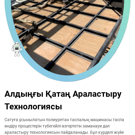
Алдыңғы Қатаң Араластыру
Технологиясы
Сатуға ұсынылатын полиуретан таспалық машинасы таспа
өндіру процестерін түбегейлі өзгертетін заманауи дәл
араластыру технологиясын пайдаланады. Бұл күрделі жүйе