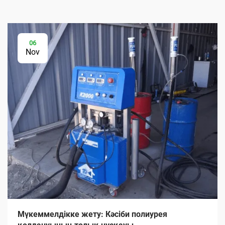
06
Nov
Мүкеммелдікке жету: Кәсіби полиурея