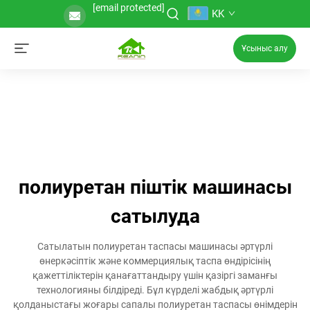
[email protected]
KK
Ұсыныс алу
полиуретан піштік машинасы
сатылуда
Сатылатын полиуретан таспасы машинасы әртүрлі
өнеркәсіптік және коммерциялық таспа өндірісінің
қажеттіліктерін қанағаттандыру үшін қазіргі заманғы
технологияны білдіреді. Бұл күрделі жабдық әртүрлі
қолданыстағы жоғары сапалы полиуретан таспасы өнімдерін