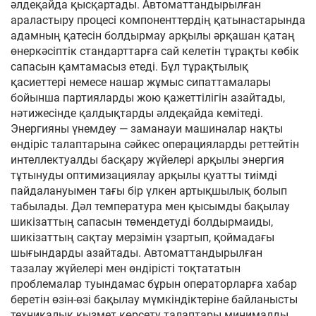
әлдеқайда қысқартады. Автоматтандырылған
араластыру процесі компоненттердің қатынастарында
адамның қатесін болдырмау арқылы әрқашан қатаң
өнеркәсіптік стандарттарға сай келетін тұрақты көбік
сапасын қамтамасыз етеді. Бұл тұрақтылық
қасиеттері немесе нашар жұмыс сипаттамалары
бойынша партияларды жою қажеттілігін азайтады,
нәтижесінде қалдықтарды әлдеқайда кемітеді.
Энергияны үнемдеу — заманауи машиналар нақты
өндіріс талаптарына сәйкес операцияларды реттейтін
интеллектуалды басқару жүйелері арқылы энергия
тұтынуды оптимизациялау арқылы қуатты тиімді
пайдалануымен тағы бір үлкен артықшылық болып
табылады. Дәл температура мен қысымды бақылау
шикізаттың сапасын төмендетуді болдырмаиды,
шикізаттың сақтау мерзімін ұзартып, қоймадағы
шығындарды азайтады. Автоматтандырылған
тазалау жүйелері мен өндірісті тоқтататын
проблемалар туындамас бұрын операторларға хабар
беретін өзін-өзі бақылау мүмкіндіктеріне байланысты
техникалық қызмет көрсету талаптары минималды