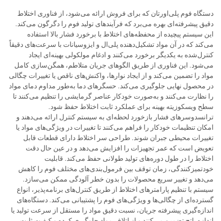
دستگاه فوم پلی‌اورتان که برای فروش ارائه می‌شود، از فناوری اختلاط
دقیق پیشرفته‌ای بهره می‌برد که فرآیندهای تولید فوم را دگرگون می‌کند.
این سیستم پیچیده از محفظه‌های اختلاط با برخورد فشار بالا استفاده
می‌کند که در آن مواد تشکیل‌دهنده پلی‌ال و ایزوسيانات با سرعت‌های دقیقاً
کنترل‌شده به یکدیگر برخورد می‌کنند و ادغام مولکولی بهینه‌ای ایجاد
می‌شود. این فناوری از طریق الگوهای جریان متلاطم، همگن‌سازی کامل
مواد را تضمین می‌کند و از ایجاد نوارها، واکنش‌های ناقص یا تغییرات چگالی
در محصول نهایی جلوگیری می‌کند. حسگرهای دما به‌طور مداوم دمای مواد
را نظارت می‌کنند و به‌صورت خودکار عناصر گرمایشی را تنظیم می‌کنند تا
سطح ویسکوزیته بهینه برای عملکرد ثابت اختلاط حفظ شود.
ترانسدوسرهای فشار بازخورد لحظه‌ای به سیستم کنترل ارائه می‌دهند و
امکان تنظیمات خودکار را فراهم می‌کنند تا تغییرات در ویژگی‌های مواد یا
تغییرات محیطی جبران شوند. طراحی سر اختلاط دارای قطعات قابل
تعویض است که عمر تجهیزات را افزایش می‌دهد و در عین حال دقت
اختلاط را در طول دوره‌های تولید طولانی حفظ می‌کند. قابلیت
خودتمیزکنندگی، زمان توقف بین فرمول‌بندی‌های مختلف فوم را کاهش
می‌دهد و تغییر سریع محصولات را بدون خطر آلودگی ممکن می‌سازد.
سیستم با تنظیم پارامترهای اختلاط از طریق کنترل‌های برنامه‌پذیر، انواع
گسترده‌ای از چگالی‌ها و ویژگی‌های فوم را پشتیبانی می‌کند. دستگاه‌های
اندازه‌گیری پیشرفته جریان، نسبت دقیق مواد را مستقل از سرعت تولید یا
اندازه باتچ تضمین می‌کنند و از اتلاف مواد جلوگیری کرده و کیفیت ثابت