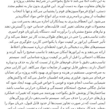
به این دقت اتکا می‌کنند تا نتایج یکنواختی در شرایط مختلف پروژه و
نیازهای متفاوت مواد به دست آورند. این فناوری بدون نیاز به تنظیم مجدد
دستی، انواع فرمولاسیون‌های فوم را پشتیبانی می‌کند و تنها با انتخاب
تنظیمات از پیش برنامه‌ریزی شده برای انواع خاص مواد امکان‌پذیر
می‌شود. این انعطاف‌پذیری به پیمانکاران اجازه می‌دهد به‌سرعت بین
محصولات فوم مختلف تغییر کنند، قابلیت‌های خدماتی خود را گسترش دهند
و نیازهای متنوع مشتریان را برآورده کنند. دستگاه پلی‌اورتان فوم اسپری
دقت تناسب‌دهی را حتی در دوره‌های طولانی‌مدت کار نیز حفظ می‌کند و از
تأثیر خستگی اپراتور بر کیفیت مواد یا یکنواختی کاربرد جلوگیری می‌کند.
سیستم‌های نظارت دیجیتالی بازخورد لحظه‌ای درباره نسبت‌های اختلاط
ارائه می‌دهند و به اپراتورها امکان می‌دهند تا تناسب صحیح را تأیید کرده و
مشکلات احتمالی را قبل از تأثیر بر کیفیت پروژه شناسایی کنند. سیستم
تناسب‌دهی دقیق با حذف فوم‌های خارج از نسبت که نیاز به حذف و دوباره
اعمال دارند، به‌طور قابل توجهی از ضایعات مواد می‌کاهد. این کارایی منجر
به صرفه‌جویی مستقیم در هزینه و سودآوری بهبود یافته پروژه برای نصابان
حرفه‌ای می‌شود. فناوری پیشرفته اطمینان حاصل می‌کند که واکنش‌های
شیمیایی مناسب انجام شوند و فومی با خواص فیزیکی بهینه ایجاد شود که
شامل چگالی صحیح، استحکام چسبندگی و عملکرد حرارتی مناسب باشد.
ساختمان‌ها از پوشش عایق یکنواخت بهره‌مند می‌شوند که تغییرات عملکرد
و پل‌های حرارتی را حذف می‌کند. سیستم تناسب‌دهی دارای ویژگی‌های
ایمنی است که در صورت تجاوز نسبت‌ها از حدود قابل قبول، جریان مواد را
به‌طور خودکار متوقف می‌کند و از آسیب تجهیزات و تضمین ایمنی اپراتور