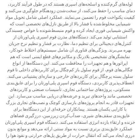
لوله‌های گرم‌کننده و اسلحه‌های اسپری هستند که در طول فرآیند کاربرد،
دمای مناسب را حفظ می‌کنند، از سخت‌شدن زودهنگام جلوگیری می‌کنند و
کیفیت یکنواخت فوم را تضمین می‌نمایند. عملکرد اصلی شامل تحویل مواد
شیمیایی مخلوط‌شده با فشار بالا از طریق نازل‌های تخصصی است که
واکنش شیمیایی فوری ایجاد کرده و فوم منبسط‌شونده با خواص چسبندگی
استثنایی تولید می‌کند. دستگاه‌های مدرن فوم اسپری پلی‌اورتان از
کنترل‌های دیجیتالی برای تنظیم دما، نظارت بر فشار و تنظیم نرخ جریان
بهره می‌برند. ویژگی‌های فناوری آن شامل سیستم‌های اختلاط خودکار،
نمایشگرهای تشخیصی بلادرنگ و مکانیزم‌های قطع ایمنی است که هم
اپراتورها و هم تجهیزات را محافظت می‌کنند. این دستگاه‌ها از انواع
چگالی‌های فوم، از فوم سلول باز کم‌چگال برای کاربردهای داخلی تا فوم
سلول بسته پرچگال برای کاربردهای خارجی و سازه‌ای پشتیبانی می‌کنند.
انعطاف‌پذیری کاربردی، دستگاه فوم اسپری پلی‌اورتان را برای عایق‌بندی
مسکونی، پروژه‌های ساختمانی تجاری، تأسیسات صنعتی و کاربردهای
تخصصی مانند واحدهای تبرید و عرشه‌های دریایی مناسب می‌سازد. این
تجهیزات قادر به انجام پروژه‌های بازسازی کوچک و نصب‌های تجاری بزرگ
با کارایی یکسان هستند. پیمانکاران حرفه‌ای از این دستگاه‌ها برای
عایق‌بندی سقف‌های شیری، ضدآب‌کردن زیرزمین، درزگیری فضاهای
خزنده و ارتقاء بازده انرژی استفاده می‌کنند. دستگاه فوم اسپری پلی‌اورتان
عملکرد عایق‌بندی برتری نسبت به مواد سنتی ارائه می‌دهد و موانع بدون
درزی ایجاد می‌کند که انتقال حرارت از طریق پل‌های حرارتی و نفوذ هوا را