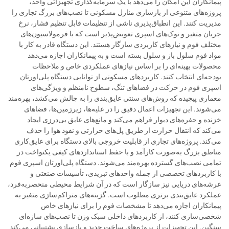
پیمانکاران این امکان را می‌دهد با یک سرمایه‌گذاری تجهیزاتی واحد،
پروژه‌های متنوعی از بازسازی منازل مسکونی تا نصب‌های بزرگ تجاری را
مدیریت کنند. این انطباق‌پذیری ناشی از تنظیمات قابل تنظیم فشار، نرخ
جریان متغیر و نوک‌های اسپری تعویض‌پذیر است که با فرمولاسیون‌های
مختلف فوم و نیازهای کاربردی سازگار هستند. این دستگاه قادر به کار با
مواد فوم سلول باز و سلول بسته است و به پیمانکاران اجازه می‌دهد
محصولات بهینه‌ای را بر اساس نیازهای عملکردی خاص و ملاحظات
بودجه‌ای انتخاب کنند. کاربردهای مسکونی از توانایی دستگاه پلی‌اورتان
اسپری فوم در حرکت در فضاهای تنگ، سطوح نامنظم و ویژگی‌های
معماری پیچیده که روش‌های سنتی عایق‌بندی را به چالش می‌کشد، بهره‌مند
می‌شوند. این تجهیزات اعمال دقیق را در علیه‌ها، زیرزمین‌ها، فضاهای
خزنده و حفره‌های دیوار فراهم می‌کند و مانع‌های عایق بی‌درزی ایجاد
می‌کند که انتقال حرارت از طریق پل‌های حرارتی و نفوذ هوا را حذف
می‌کند. پروژه‌های تجاری از قابلیت خروجی بالای دستگاه برای عایق‌کاری
مناطق بزرگ به‌صورت کارآمد و با حفظ استانداردهای کیفی یکنواخت در
تمامی نصب‌های گسترده بهره‌مند می‌شوند. دستگاه پلی‌اورتان اسپری فوم
با کاربردهای تخصصی از جمله واحدهای تبریدی، تأسیسات صنعتی و
عرشه‌های دریایی نیز سازگار است که در آن شرایط محیطی منحصربه‌فرد،
عملکرد عایق‌بندی برتری مطلوب است. گزینه‌های متراکم‌سازی متغیر به
پیمانکاران اجازه می‌دهد تا مشخصات فوم را برای نیازهای خاص
شخصی‌سازی کنند، از کاربردهای داخلی سبک وزن تا نصب‌های سازه‌ای
سنگین. این تجهیزات از پروژه‌های ساخت جدید و بازسازی پشتیبانی می‌کند