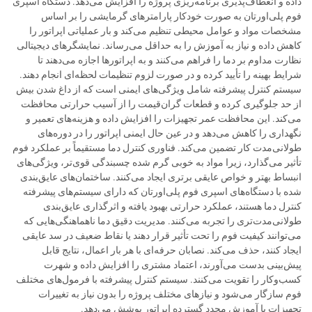
داده و انعطاف‌پذیری برنامه‌ریزی پروژه را افزایش می‌دهد. دستگاه اسپری
فوم پلی‌اورتان به صورت خودکار پارامترهای گرمایشی را بر اساس
مشخصات مواد و عوامل محیطی تنظیم می‌کند و بار عملیاتی اپراتور را
کاهش داده و نیاز به آموزش را به حداقل می‌رساند. نمایشگرهای دیجیتالی
نظارت مداوم بر دما را فراهم می‌کنند و به اپراتورها اجازه می‌دهند تا
شرایط بهینه را تأیید کرده و در صورت لزوم تنظیمات لحظه‌ای انجام دهند.
سیستم کنترل پیشرفته شامل ویژگی‌های ایمنی است که از داغ شدن بیش
از حد جلوگیری کرده و قطعات گران‌قیمت را از آسیب حرارتی محافظت
می‌کند. این محافظت عمر تجهیزات را افزایش داده و هزینه‌های تعمیر و
نگهداری را کاهش می‌دهد و در عین حال ایمنی اپراتور را در دوره‌های
طولانی‌مدت کار تضمین می‌کند. فناوری کنترل دما مستقیماً بر عملکرد فوم
تأثیر می‌گذارد، زیرا مواد به خوبی گرم شده چسبندگی قوی‌تر، ویژگی‌های
انبساط بهتر و خواص عایقی برتری ایجاد می‌کنند. ساختمان‌های عایق‌بندی
شده با دستگاه‌های اسپری فوم پلی‌اورتان که دارای سیستم‌های پیشرفته
کنترل دما هستند، عملکرد حرارتی بهبود یافته و اثرگذاری عایق‌بندی
طولانی‌مدت‌تری را تجربه می‌کنند. مدیریت دقیق دما ناهماهنگی‌هایی که
می‌توانند کیفیت فوم را تحت تأثیر قرار دهند یا نقاط ضعیف در سد عایقی
ایجاد کنند، حذف می‌کند. نصابان حرفه‌ای با هر بار اعمال، نتایج قابل
پیش‌بینی بدست می‌آورند، اعتماد مشتری را افزایش داده و شهرت
کسب‌وکار را تقویت می‌کنند. سیستم کنترل پیشرفته با فرمول‌های مختلف
فوم سازگار می‌شود و نیازهای مختلف پروژه را بدون نیاز به تغییرات
تجهیزات یا آموزش مجدد گسترده اپراتور پوشش می‌دهد.