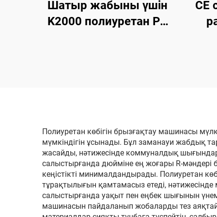
Шатыр жабыны үшін
CE 
K2000 полиуретан PU
р
көбік ұстау
жылуоқшаулау
г
машинасы
п
пол
жа
Полиуретан көбігін брызғақтау машинасы мүлк
мүмкіндігін ұсынады. Бұл заманауи жабдық т
жасайды, нәтижесінде коммуналдық шығындар
салыстырғанда дюйміне ең жоғары R-мәндері б
кеңістікті минималдандырады. Полиуретан көб
тұрақтылығын қамтамасыз етеді, нәтижесінде 
салыстырғанда уақыт пен еңбек шығынын үнемд
машинасын пайдаланып жобаларды тез аяқтай 
материалдар сияқты тұнбаға түспейтін, салбы