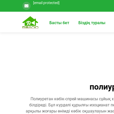
[email protected]
Басты бет
Біздің туралы
полиу
Полиуретан көбік-спрей машинасы сұйық 
білдіреді. Бұл күрделі құрылғы изоцианат
арқылы жоғары өнімді көбік оқшаулауын жас