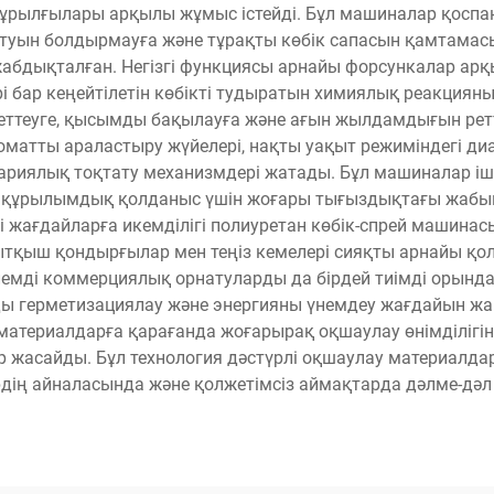
ұрылғылары арқылы жұмыс істейді. Бұл машиналар қоспан
туын болдырмауға және тұрақты көбік сапасын қамтамасы
жабдықталған. Негізгі функциясы арнайы форсункалар а
рі бар кеңейтілетін көбікті тудыратын химиялық реакциян
еттеуге, қысымды бақылауға және ағын жылдамдығын ретт
оматты араластыру жүйелері, нақты уақыт режиміндегі д
вариялық тоқтату механизмдері жатады. Бұл машиналар і
 құрылымдық қолданыс үшін жоғары тығыздықтағы жабық ұ
 жағдайларға икемділігі полиуретан көбік-спрей машинас
уытқыш қондырғылар мен теңіз кемелері сияқты арнайы қо
өлемді коммерциялық орнатуларды да бірдей тиімді орынд
рды герметизациялау және энергияны үнемдеу жағдайын жа
материалдарға қарағанда жоғарырақ оқшаулау өнімділігі
ттер жасайды. Бұл технология дәстүрлі оқшаулау материалдар
ердің айналасында және қолжетімсіз аймақтарда дәлме-дәл