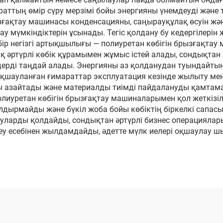
раттың өмір сүру мерзімі бойы энергияны үнемдеуді және 
рызғақтау машинасы конденсацияны, саңырауқұлақ өсуін 
мүмкіндіктерін ұсынады. Тегіс қолдану бу кедергілерін 
бір негізгі артықшылығы — полиуретан көбігін брызғақта
 әртүрлі көбік құрамымен жұмыс істей алады, сондықтан
дерді таңдай алады. Энергияны аз қолданудан туындайтын
қшауланған ғимараттар эксплуатация кезінде жылыту мен 
ы азайтады және материалды тиімді пайдалануды қамтам
лиуретан көбігін брызғақтау машиналарымен қол жеткізіле
дырмайды және бүкіл жоба бойы көбіктің біркелкі сапасы
уларды қолдайды, сондықтан әртүрлі бизнес операциял
у есебінен жылдамдайды, әдетте мүлк иелері оқшаулау 