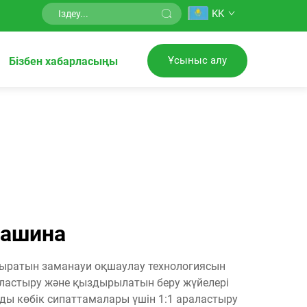
KK
Ұсыныс алу
Бізбен хабарласыңы
машина
дыратын заманауи оқшаулау технологиясын
раластыру және қыздырылатын беру жүйелері
ды көбік сипаттамалары үшін 1:1 араластыру