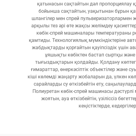
қатынасын сақтайтын дәл пропорциялау қ
бойынша сақтайтын, уақытынан бұрын қа
шлангілер мен спрей пульверизаторлармен 
арқылы тез әрі өте жақсы желімдеу қасиетте
көбік-спрей машиналары температураны р
қамтиды. Технологиялық мүмкіндіктеріне авт
жабдықтарды қорғайтын қауіпсіздік үшін а
ұяшықты көбіктен бастап сыртқы және
тығыздықтарын қолдайды. Қолдану көптегі
ғимараттар, өнеркәсіптік объектілер және с
кіші көлемді жаңарту жобаларын да, үлкен к
сарайларды су өткізбейтін ету, саңылаула
Полиуретан көбік-спрей машинасы дәстүрлі 
жоятын, ауа өткізбейтін, үзіліссіз бөге
кеңістіктерде, кедергіл