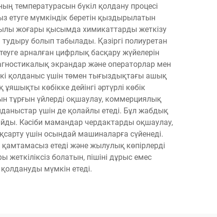
ың температурасын бүкіл қолдану процесі
з етуге мүмкіндік беретін қыздырылатын
рқылы жоғары қысымда химикаттарды жеткізу
ы тудыру болып табылады. Қазіргі полиуретан
еуге арналған цифрлық басқару жүйелерін
иагностикалық экрандар және операторлар мен
шкі қолданыс үшін төмен тығыздықтағы ашық
яшықты көбікке дейінгі әртүрлі көбік
ын тұрғын үйлерді оқшаулау, коммерциялық
лданыстар үшін де қолайлы етеді. Бұл жабдық
айды. Кәсіби мамандар чердактарды оқшаулау,
қсарту үшін осындай машиналарға сүйенеді.
н қамтамасыз етеді және жылулық көпірлерді
ы жеткіліксіз болатын, пішіні дұрыс емес
 қолдануды мүмкін етеді.