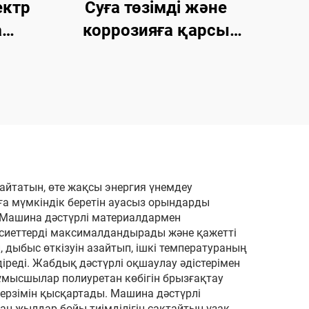
ектр
Суға төзімді және
а
коррозияға қарсы
ы
полиуреа шикізат
химикаттары
айтатын, өте жақсы энергия үнемдеу
ға мүмкіндік беретін ауасыз орындарды
 Машина дәстүрлі материалдармен
қасиеттерді максималдандырады және қажетті
дыбыс өткізуін азайтып, ішкі температураның
іреді. Жабдық дәстүрлі оқшаулау әдістерімен
жұмысшылар полиуретан көбігін брызғақтау
ерзімін қысқартады. Машина дәстүрлі
н жылдар бойы тиімділігін сақтайтын ұзақ