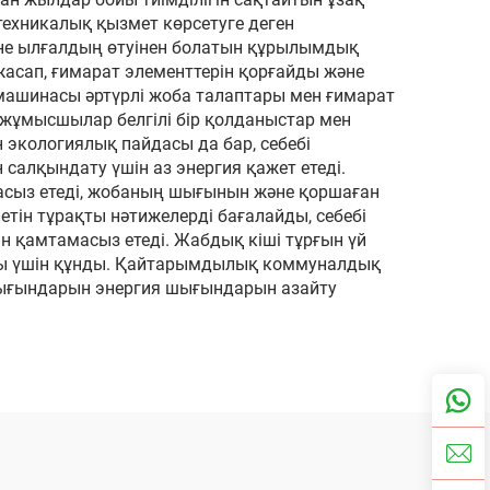
техникалық қызмет көрсетуге деген
және ылғалдың өтуінен болатын құрылымдық
жасап, ғимарат элементтерін қорғайды және
у машинасы әртүрлі жоба талаптары мен ғимарат
 жұмысшылар белгілі бір қолданыстар мен
 экологиялық пайдасы да бар, себебі
салқындату үшін аз энергия қажет етеді.
асыз етеді, жобаның шығынын және қоршаған
тін тұрақты нәтижелерді бағалайды, себебі
н қамтамасыз етеді. Жабдық кіші тұрғын үй
ары үшін құнды. Қайтарымдылық коммуналдық
шығындарын энергия шығындарын азайту