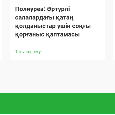
Полиуреа: Әртүрлі
салалардағы қатаң
қолданыстар үшін соңғы
қорғаныс қаптамасы
Тағы көрсету