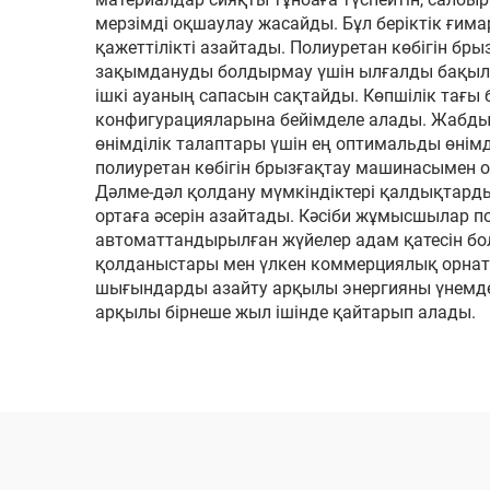
мерзімді оқшаулау жасайды. Бұл беріктік ғима
қажеттілікті азайтады. Полиуретан көбігін б
зақымдануды болдырмау үшін ылғалды бақылау 
ішкі ауаның сапасын сақтайды. Көпшілік тағы 
конфигурацияларына бейімделе алады. Жабдық
өнімділік талаптары үшін ең оптимальды өнім
полиуретан көбігін брызғақтау машинасымен о
Дәлме-дәл қолдану мүмкіндіктері қалдықтард
ортаға әсерін азайтады. Кәсіби жұмысшылар по
автоматтандырылған жүйелер адам қатесін бол
қолданыстары мен үлкен коммерциялық орнат
шығындарды азайту арқылы энергияны үнемде
арқылы бірнеше жыл ішінде қайтарып алады.