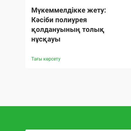
Мүкеммелдікке жету:
Кәсіби полиурея
қолдануының толық
нұсқауы
Тағы көрсету