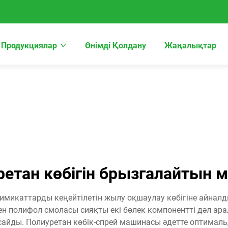
Продукциялар
Өнімді Қолдану
Жаңалықтар
ретан көбігін брызгалайтын 
химикаттарды кеңейтілетін жылу оқшаулау көбігіне айнал
 пен полифол смоласы сияқты екі бөлек компонентті дәл а
айды. Полиуретан көбік-спрей машинасы әдетте оптималь