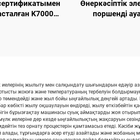
сертификатымен
Өнеркәсіптік эл
асталған K7000
поршенді ау
сапалы
компрессор
идравликалық
олиуретан және
иуреа көбік ұстау
быны машинасы
 иелерінің жылыту мен салқындату шығындарын едәуір аз
артысты жоюға және температураның тербелуін болдырмау
 төмендейді және жыл бойы ыңғайлылық деңгейі артады.
ар көбікті жылу оқшаулауын өндіреді, жылу өткізбейтін 
ігін бұрызғақтау машинасы суық аймақтарды жоя отырып, 
мүлк иелеріне дер кезде ыңғайлылықтың жақсаруын сезінд
ейтін тез орнату процестерін қамтамасыз етеді. Кәсіби 
алады, тұрғындарға әсер етуді азайтады және жобаның м
рап қалмайтын немесе саңылаулар пайда болмайтын ондаға