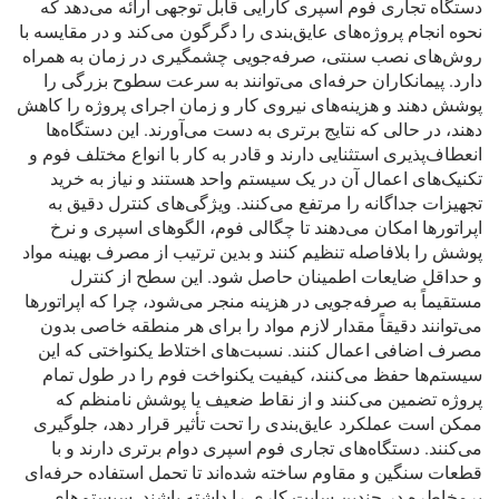
دستگاه تجاری فوم اسپری کارایی قابل توجهی ارائه می‌دهد که
نحوه انجام پروژه‌های عایق‌بندی را دگرگون می‌کند و در مقایسه با
روش‌های نصب سنتی، صرفه‌جویی چشمگیری در زمان به همراه
دارد. پیمانکاران حرفه‌ای می‌توانند به سرعت سطوح بزرگی را
پوشش دهند و هزینه‌های نیروی کار و زمان اجرای پروژه را کاهش
دهند، در حالی که نتایج برتری به دست می‌آورند. این دستگاه‌ها
انعطاف‌پذیری استثنایی دارند و قادر به کار با انواع مختلف فوم و
تکنیک‌های اعمال آن در یک سیستم واحد هستند و نیاز به خرید
تجهیزات جداگانه را مرتفع می‌کنند. ویژگی‌های کنترل دقیق به
اپراتورها امکان می‌دهند تا چگالی فوم، الگوهای اسپری و نرخ
پوشش را بلافاصله تنظیم کنند و بدین ترتیب از مصرف بهینه مواد
و حداقل ضایعات اطمینان حاصل شود. این سطح از کنترل
مستقیماً به صرفه‌جویی در هزینه منجر می‌شود، چرا که اپراتورها
می‌توانند دقیقاً مقدار لازم مواد را برای هر منطقه خاصی بدون
مصرف اضافی اعمال کنند. نسبت‌های اختلاط یکنواختی که این
سیستم‌ها حفظ می‌کنند، کیفیت یکنواخت فوم را در طول تمام
پروژه تضمین می‌کنند و از نقاط ضعیف یا پوشش نامنظم که
ممکن است عملکرد عایق‌بندی را تحت تأثیر قرار دهد، جلوگیری
می‌کنند. دستگاه‌های تجاری فوم اسپری دوام برتری دارند و با
قطعات سنگین و مقاوم ساخته شده‌اند تا تحمل استفاده حرفه‌ای
پرمخاطره در چندین سایت کاری را داشته باشند. سیستم‌های