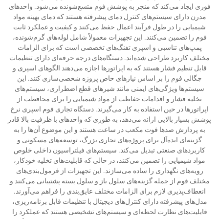
فوری ایجاد می‌کند که منجر به پوشش فوم متسع‌شونده می‌شود. واحدهای
مدرن دارای سیستم‌های کنترل دمای پیشرفته هستند که دمای بهینه مواد
شیمیایی را در طول فرآیند اعمال حفظ می‌کنند و کیفیت و عملکرد ثابت
فوم را تضمین می‌کنند. این تجهیزات معمولاً شامل لوله‌های گرم‌شونده،
پمپ‌های تناسبی و اسپری تفنگ‌های تخصصی است که برای الزامات
مختلف کاربرد طراحی شده‌اند. دستگاه‌های درجه حرفه‌ای دارای تنظیمات
قابل تنظیم فشار هستند که به اپراتورها اجازه می‌دهند الگوهای اسپری و
چگالی فوم را بر اساس نیازهای خاص پروژه شخصی‌سازی کنند. این
سیستم‌ها ویژگی‌های ایمنی مانند شیرهای قطع اضطراری، سیستم‌های
تخلیه فشار و اقدامات حفاظت از مواد شیمیایی را برای محافظت از
اپراتورها در حین استفاده به کار می‌گیرند. دستگاه تجاری فوم اسپری نرخ
پوشش بسیار بالایی ارائه می‌دهد، به طوری که واحدهای با ظرفیت بالا قادر
به پردازش صدها فوت مکعب در ساعت هستند و این موضوع آن‌ها را به
گزینه‌ای ایده‌آل برای پروژه‌های تجاری بزرگ، توسعه‌های مسکونی و
کاربردهای صنعتی تبدیل می‌کند. سیستم‌های فیلتراسیون داخلی خلوص
مواد شیمیایی را تضمین می‌کنند، در حالی که قابلیت‌های تخلیه خودکار،
رویه‌های نگهداری را ساده می‌سازند. این تجهیزات از فرمول‌بندی‌های
مختلف فوم از جمله گزینه‌های سلول باز و سلول بسته پشتیبانی می‌کنند و
انعطاف‌پذیری لازم برای الزامات مختلف عایق‌بندی را فراهم می‌آورند.
مدل‌های پیشرفته دارای کنترل‌های دیجیتال با تنظیمات قابل برنامه‌ریزی،
قابلیت‌های نظارت لحظه‌ای و سیستم‌های تشخیصی هستند که عملکرد را