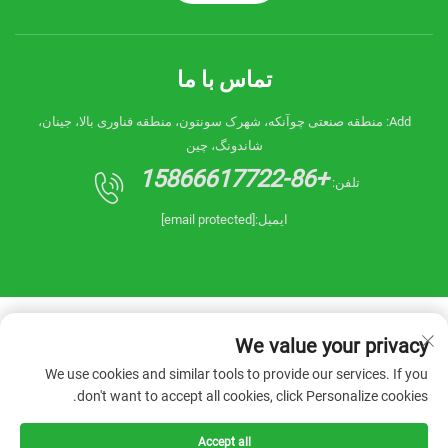
تماس با ما
Add: منطقه صنعتی چوآنکه، شهرک سونتون، منطقه فناوری بالا، جینان،
شاندونگ، چین
+86-15866617722
تلفن:
ایمیل:
[email protected]
We value your privacy
We use cookies and similar tools to provide our services. If you
don't want to accept all cookies, click Personalize cookies.
حق تأليف و انتشار © 2025 شرکت ماشین‌آلات رِآنین
شاندونگ چین. تمامی حقوق محفوظ است. -
سیاست‌های حریم خصوصی
Accept all