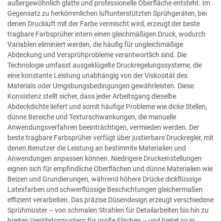
außergewöhnlich glatte und professionelle Oberfläche entsteht. Im
Gegensatz zu herkömmlichen luftunterstützten Sprühgeräten, bei
denen Druckluft mit der Farbe vermischt wird, erzeugt der beste
tragbare Farbsprüher intern einen gleichmäßigen Druck, wodurch
Variablen eliminiert werden, die häufig für ungleichmäßige
Abdeckung und Versprühprobleme verantwortlich sind. Die
Technologie umfasst ausgeklügelte Druckregelungssysteme, die
eine konstante Leistung unabhängig von der Viskosität des
Materials oder Umgebungsbedingungen gewährleisten. Diese
Konsistenz stellt sicher, dass jeder Arbeitsgang dieselbe
Abdeckdichte liefert und somit häufige Probleme wie dicke Stellen,
dünne Bereiche und Texturschwankungen, die manuelle
Anwendungsverfahren beeinträchtigen, vermieden werden. Der
beste tragbare Farbsprüher verfügt über justierbare Druckregler, mit
denen Benutzer die Leistung an bestimmte Materialien und
Anwendungen anpassen können. Niedrigere Druckeinstellungen
eignen sich für empfindliche Oberflächen und dünne Materialien wie
Beizen und Grundierungen, während höhere Drücke dickflüssige
Latexfarben und schwerflüssige Beschichtungen gleichermaßen
effizient verarbeiten. Das präzise Düsendesign erzeugt verschiedene
Sprühmuster – von schmalen Strahlen für Detailarbeiten bis hin zu
breiten Ventilatormustern für große Flächen – und bietet so in