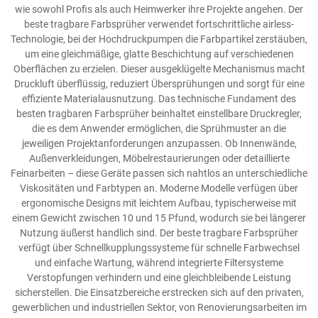
wie sowohl Profis als auch Heimwerker ihre Projekte angehen. Der
beste tragbare Farbsprüher verwendet fortschrittliche airless-
Technologie, bei der Hochdruckpumpen die Farbpartikel zerstäuben,
um eine gleichmäßige, glatte Beschichtung auf verschiedenen
Oberflächen zu erzielen. Dieser ausgeklügelte Mechanismus macht
Druckluft überflüssig, reduziert Übersprühungen und sorgt für eine
effiziente Materialausnutzung. Das technische Fundament des
besten tragbaren Farbsprüher beinhaltet einstellbare Druckregler,
die es dem Anwender ermöglichen, die Sprühmuster an die
jeweiligen Projektanforderungen anzupassen. Ob Innenwände,
Außenverkleidungen, Möbelrestaurierungen oder detaillierte
Feinarbeiten – diese Geräte passen sich nahtlos an unterschiedliche
Viskositäten und Farbtypen an. Moderne Modelle verfügen über
ergonomische Designs mit leichtem Aufbau, typischerweise mit
einem Gewicht zwischen 10 und 15 Pfund, wodurch sie bei längerer
Nutzung äußerst handlich sind. Der beste tragbare Farbsprüher
verfügt über Schnellkupplungssysteme für schnelle Farbwechsel
und einfache Wartung, während integrierte Filtersysteme
Verstopfungen verhindern und eine gleichbleibende Leistung
sicherstellen. Die Einsatzbereiche erstrecken sich auf den privaten,
gewerblichen und industriellen Sektor, von Renovierungsarbeiten im