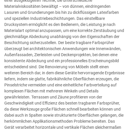
einer ausgeklügelten Technik, die unterschiedliche
Materialviskositäten bewältigt – von dünnen, eindringenden
Lasuren und Grundierungen bis hin zu dickflüssigen Latexfarben
und speziellen Industriebeschichtungen. Das einstellbare
Drucksystem ermöglicht es den Bedienern, die Leistung je nach
Materialart optimal anzupassen, um eine korrekte Zerstäubung und
gleichmäßige Abdeckung unabhängig von den Eigenschaften der
Beschichtung sicherzustellen. Der beste tragbare Farbsprüher
überzeugt bei architektonischen Anwendungen wie Innenwänden,
Außenfassaden, Zierleisten und Deckenprojekten, bei denen eine
konsistente Abdeckung und ein professionelles Erscheinungsbild
entscheidend sind. Die Renovierung von Möbeln stellt einen
weiteren Bereich dar, in dem diese Geräte hervorragende Ergebnisse
liefern, indem sie glatte, fabrikähnliche Oberflächen erzeugen, die
Pinselstriche vermeiden und eine einheitliche Farbverteilung auf
komplexen Flächen mit mehreren Winkeln und Details
gewährleisten. Terrassen und Zäune profitieren von der
Geschwindigkeit und Effizienz des besten tragbaren Farbsprüher,
da diese Werkzeuge große Flächen schnell bearbeiten können und
dabei auch in Spalten sowie strukturierte Oberflächen gelangen, die
herkömmlichen Applikationsmethoden Probleme bereiten. Das
Gerät verarbeitet horizontale und vertikale Flächen gleichermaßen