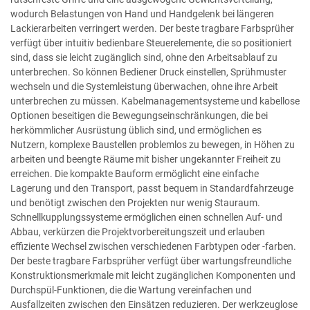
wodurch Belastungen von Hand und Handgelenk bei längeren
Lackierarbeiten verringert werden. Der beste tragbare Farbsprüher
verfügt über intuitiv bedienbare Steuerelemente, die so positioniert
sind, dass sie leicht zugänglich sind, ohne den Arbeitsablauf zu
unterbrechen. So können Bediener Druck einstellen, Sprühmuster
wechseln und die Systemleistung überwachen, ohne ihre Arbeit
unterbrechen zu müssen. Kabelmanagementsysteme und kabellose
Optionen beseitigen die Bewegungseinschränkungen, die bei
herkömmlicher Ausrüstung üblich sind, und ermöglichen es
Nutzern, komplexe Baustellen problemlos zu bewegen, in Höhen zu
arbeiten und beengte Räume mit bisher ungekannter Freiheit zu
erreichen. Die kompakte Bauform ermöglicht eine einfache
Lagerung und den Transport, passt bequem in Standardfahrzeuge
und benötigt zwischen den Projekten nur wenig Stauraum.
Schnellkupplungssysteme ermöglichen einen schnellen Auf- und
Abbau, verkürzen die Projektvorbereitungszeit und erlauben
effiziente Wechsel zwischen verschiedenen Farbtypen oder -farben.
Der beste tragbare Farbsprüher verfügt über wartungsfreundliche
Konstruktionsmerkmale mit leicht zugänglichen Komponenten und
Durchspül-Funktionen, die die Wartung vereinfachen und
Ausfallzeiten zwischen den Einsätzen reduzieren. Der werkzeuglose