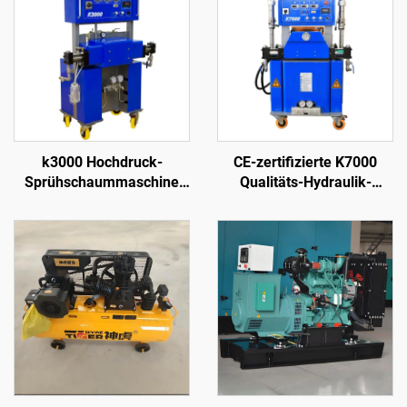
k3000 Hochdruck-
CE-zertifizierte K7000
Sprühschaummaschine
Qualitäts-Hydraulik-
für Polyurethan zur
Sprühmaschine für
Wanddämmung und
Polyurethan- und
Dachbeschichtung
Polyharnstoff-Schaum-
Beschichtung