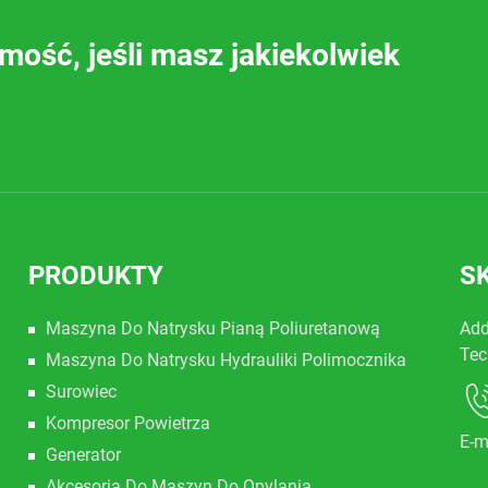
ość, jeśli masz jakiekolwiek
PRODUKTY
S
Maszyna Do Natrysku Pianą Poliuretanową
Add
Tec
Maszyna Do Natrysku Hydrauliki Polimocznika
Surowiec
Kompresor Powietrza
E-m
Generator
Akcesoria Do Maszyn Do Opylania