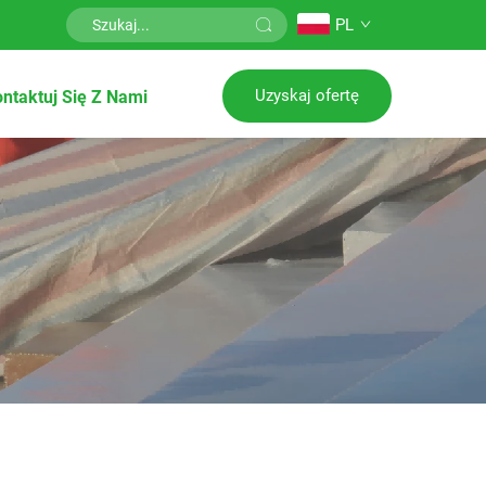
PL
Uzyskaj ofertę
ntaktuj Się Z Nami