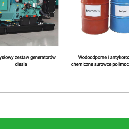
zyna do natrysku pianką
Przemysłowy elektryczny t
tanową i polimoczną K7000 z
kompresor powietrz
certyfikatem CE