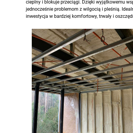
cieplny i blokuje przeciągi. Dzięki wyjątkowemu w
jednocześnie problemom z wilgocią i pleśnią. Ide
inwestycja w bardziej komfortowy, trwały i oszczę