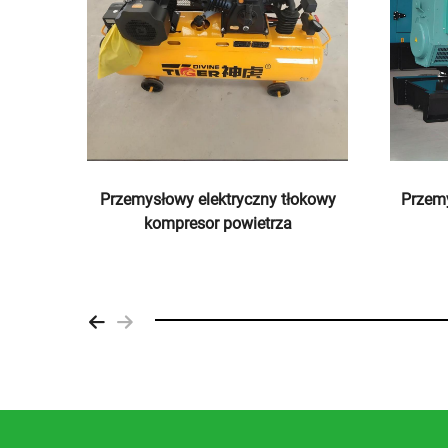
wysokociśnieniowa maszyna do
Mas
pianki poliuretanowej k3000 do
poliure
izolacji ścian i natrysku dachów