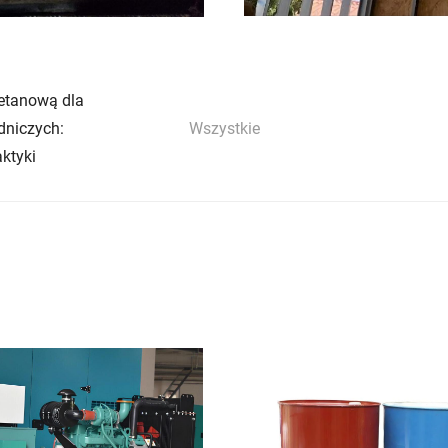
retanową dla
dniczych:
Wszystkie
aktyki