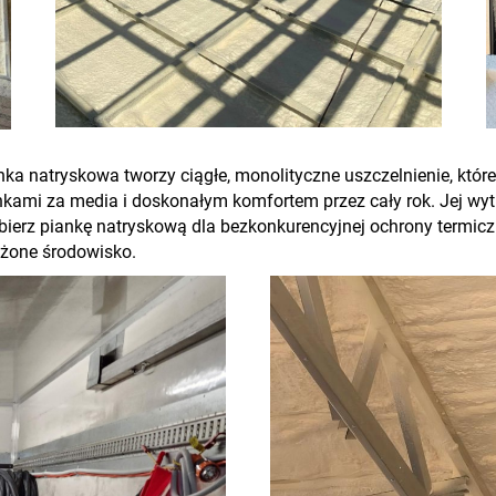
nka natryskowa tworzy ciągłe, monolityczne uszczelnienie, któr
unkami za media i doskonałym komfortem przez cały rok. Jej wy
ierz piankę natryskową dla bezkonkurencyjnej ochrony termiczn
żone środowisko.