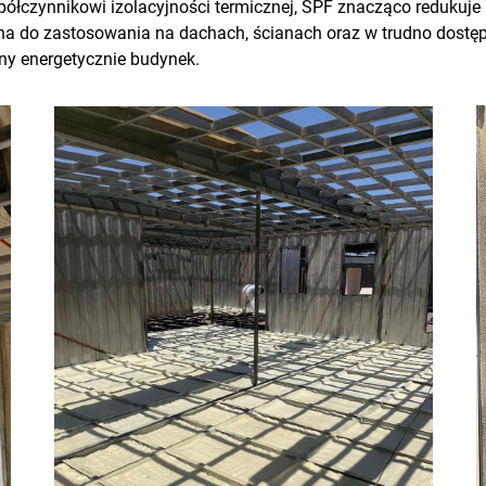
spółczynnikowi izolacyjności termicznej, SPF znacząco redukuje
alna do zastosowania na dachach, ścianach oraz w trudno dost
dny energetycznie budynek.