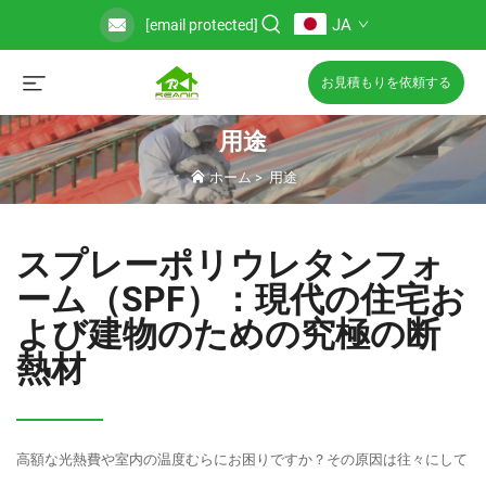
JA
[email protected]
お見積もりを依頼する
用途
ホーム
>
用途
スプレーポリウレタンフォ
ーム（SPF）：現代の住宅お
よび建物のための究極の断
熱材
高額な光熱費や室内の温度むらにお困りですか？その原因は往々にして