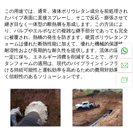
この用途では、通常、液体ポリウレタン成分を前処理され
たパイプ表面に直接スプレーし、そこで反応・膨張させて
継ぎ目なく一体型の断熱層を形成します。この方法によ
り、バルブやエルボなどの複雑な継手部分であっても完全
に被覆され、熱橋の発生を防ぎます。硬質ポリウレタンフ
ォームは優れた断熱性能に加えて、優れた機械的保護性、
耐湿性および長期的な耐久性を提供します。流体の温度を
一定に保ち、エネルギー消費を削減することで、ポリウレ
タンフォームの適用は、現代のパイプラインインフラにお
ける持続可能性と運転効率を高めるための費用対効果が高
く信頼性のあるソリューションです。