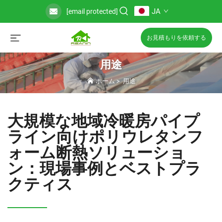
JA
[email protected]
お見積もりを依頼する
用途
ホーム
>
用途
大規模な地域冷暖房パイプ
ライン向けポリウレタンフ
ォーム断熱ソリューショ
ン：現場事例とベストプラ
クティス