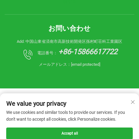
頼する
お問い合わせ
Add: 中国山東省済南市高新技術開発区孫村町荘科工業園区
+86-15866617722
電話番号：
メールアドレス：
[email protected]
We value your privacy
We use cookies and similar tools to provide our services. If you
don't want to accept all cookies, click Personalize cookies.
Copyright © 2026 China Shandong Reanin
Machinery Co.,Ltd. すべての権利を保有。 -
プライ
バシーポリシー
Accept all