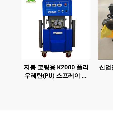
지붕 코팅용 K2000 폴리
산업
우레탄(PU) 스프레이 폼
단열 기계