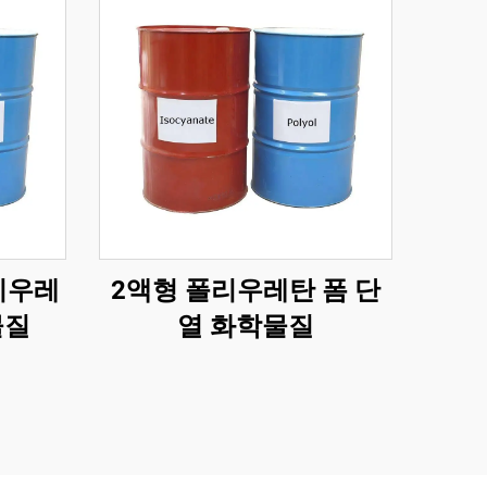
리우레
2액형 폴리우레탄 폼 단
물질
열 화학물질