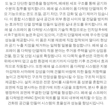
도 높고 단단한 절연층을 형성하며, 폐쇄된 세포 구조를 통해 공기와
수분의 침투를 방지합니다. 폐쇄 셀 스프레이 폼 다락방 단열재의 주
요 기능으로는 온도 조절, 공기 차단, 구조 강화 및 습기 제어가 있습니
다. 이 종합 시스템은 실내 공간과 외부 환경 사이의 열 전달을 방지하
는 효과적인 단열 장벽을 만들어 일관된 실내 온도를 유지합니다. 폐
쇄 셀 스프레이 폼 다락방 시스템의 기술적 특징으로는 인치당 R-6에
서 R-7 범위의 높은 R-값이 있으며, 기존의 단열재에 비해 우수한 단열
성능을 제공합니다. 이 폼은 지붕 재료에 직접 접착되어 열다리 현상
과 공기 누출 지점을 제거하는 일체형 밀봉을 형성합니다. 폐쇄 셀 스
프레이 폼 다락방 단열재의 적용 분야는 주거용 주택을 넘어 상업용
건물, 창고 및 산업 시설로 확장됩니다. 이 다목적 솔루션은 극한의 추
위에서부터 덥고 습한 환경에 이르기까지 다양한 기후 조건에서 효과
적으로 작동합니다. 또한 폐쇄 셀 스프레이 폼 다락방 시스템은 지붕
마감재와 서까래에 강성을 더해 건물의 바람에 의한 들림 저항력을
높이고 전체적인 구조적 안정성을 향상시킬 수 있는 구조적 이점도
제공합니다. 설치 과정은 전문 장비를 사용하여 폼 성분을 혼합하고
표면에 직접 분사하는 전문가에 의한 시공을 포함하며, 분사 후 폼은
팽창하여 표면에 무결한 단열 장벽을 형성합니다. 폐쇄 셀 스프레이
폼 다락방은 HVAC 장비와 덕트를 열 외피 내부에 배치할 수 있는 조
건화된 공간을 만들어 시스템의 효율성과 성능을 향상시킵니다.