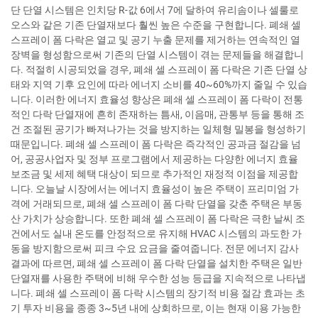
단 단열 시스템은 인치당 R-값 6에서 7에 달하여 유리솜이나 셀룰로
오스와 같은 기존 단열재보다 훨씬 높은 수준을 구현합니다. 폐쇄 셀
스프레이 폼 다락은 열교 및 공기 누출 문제를 제거하는 연속적인 열
장벽을 형성함으로써 기존의 단열 시스템이 겪는 문제들을 해결합니
다. 적절히 시공되었을 경우, 폐쇄 셀 스프레이 폼 다락은 기존 단열 상
태와 지역 기후 요인에 따라 에너지 소비를 40~60%까지 줄일 수 있습
니다. 이러한 에너지 효율성 향상은 폐쇄 셀 스프레이 폼 다락이 전통
적인 다락 단열재에 흔히 존재하는 틈새, 이음매, 관통부 등을 통해 조
건 조절된 공기가 빠져나가는 것을 방지하는 일체형 밀봉을 형성하기
때문입니다. 폐쇄 셀 스프레이 폼 다락은 즉각적인 공과금 절감을 넘
어, 공공사업자 및 정부 프로그램에서 제공하는 다양한 에너지 효율
보조금 및 세제 혜택 대상이 되므로 추가적인 재정적 이점을 제공합
니다. 오늘날 시장에서는 에너지 효율성이 높은 주택이 프리미엄 가
격에 거래되므로, 폐쇄 셀 스프레이 폼 다락 단열을 갖춘 주택은 부동
산 가치가 상승합니다. 또한 폐쇄 셀 스프레이 폼 다락은 극한 날씨 조
건에서도 실내 온도를 안정적으로 유지해 HVAC 시스템의 과도한 가
동을 방지함으로써 피크 수요 요금을 줄여줍니다. 전문 에너지 감사
결과에 따르면, 폐쇄 셀 스프레이 폼 다락 단열을 설치한 주택은 일반
단열재를 사용한 주택에 비해 우수한 성능 등급을 지속적으로 나타냅
니다. 폐쇄 셀 스프레이 폼 다락 시스템의 장기적 비용 절감 효과는 초
기 투자 비용을 종종 3~5년 내에 상회하므로, 이는 현재 이용 가능한