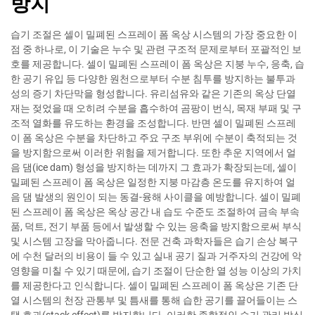
방지
습기 조절은 셀이 밀폐된 스프레이 폼 옥상 시스템의 가장 중요한 이
점 중 하나로, 이 기술은 누수 및 관련 구조적 문제로부터 포괄적인 보
호를 제공합니다. 셀이 밀폐된 스프레이 폼 옥상은 지붕 누수, 응축, 습
한 공기 유입 등 다양한 원천으로부터 수분 침투를 방지하는 불투과
성의 증기 차단막을 형성합니다. 유리섬유와 같은 기존의 옥상 단열
재는 젖었을 때 오히려 수분을 흡수하여 곰팡이 번식, 목재 부패 및 구
조적 열화를 유도하는 환경을 조성합니다. 반면 셀이 밀폐된 스프레
이 폼 옥상은 수분을 차단하고 주요 구조 부위에 수분이 축적되는 것
을 방지함으로써 이러한 위험을 제거합니다. 또한 추운 지역에서 얼
음 댐(ice dam) 형성을 방지하는 데까지 그 효과가 확장되는데, 셀이
밀폐된 스프레이 폼 옥상은 일정한 지붕 마감층 온도를 유지하여 얼
음 댐 발생의 원인이 되는 동결-융해 사이클을 예방합니다. 셀이 밀폐
된 스프레이 폼 옥상은 옥상 공간 내 습도 수준도 조절하여 금속 부속
품, 덕트, 전기 부품 등에서 발생할 수 있는 응축을 방지함으로써 부식
및 시스템 고장을 막아줍니다. 전문 건축 과학자들은 습기 손상 복구
에 수천 달러의 비용이 들 수 있고 실내 공기 질과 거주자의 건강에 악
영향을 미칠 수 있기 때문에, 습기 조절이 단순한 열 성능 이상의 가치
를 제공한다고 인식합니다. 셀이 밀폐된 스프레이 폼 옥상은 기존 단
열 시스템의 천장 관통부 및 틈새를 통해 습한 공기를 끌어들이는 스
택 효과(stack effect)를 방지합니다. 이러한 종합적인 습기 관리 방식