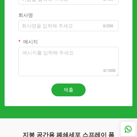
회사명
0/200
메시지
0/1000
제출
지붕 공간용 폐쇄세포 스프레이 폼