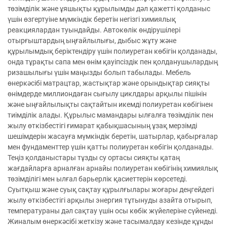
төзімділік және ұяшықты құрылымды дәл қажетті қолданыс
үшін өзгертуіне мүмкіндік беретін негізгі химиялық
реакциялардан туындайды. Автокөлік өндірушілері
отырғыштардың ыңғайлылығы, дыбыс жұту және
құрылымдық беріктендіру үшін полиуретан көбігін қолданады,
онда тұрақты сапа мен өнім қауіпсіздік пен қолданушылардың
ризашылығы үшін маңызды болып табылады. Мебель
өнеркәсібі матрацтар, жастықтар және орындықтар сияқты
өнімдерде миллиондаған сығылу циклдары арқылы пішінін
және ыңғайлылықты сақтайтын икемді полиуретан көбігінен
тиімділік алады. Құрылыс мамандары ылғалға төзімділік пен
жылу өткізбестігі ғимарат қабықшасының ұзақ мерзімді
шешімдерін жасауға мүмкіндік беретін, шатырлар, қабырғалар
мен фундаменттер үшін қатты полиуретан көбігін қолданады.
Теңіз қолданыстары тұзды су ортасы сияқты қатаң
жағдайларға арналған арнайы полиуретан көбігінің химиялық
төзімділігі мен ылғал барьерлік қасиеттерін көрсетеді.
Суытқыш және суық сақтау құрылғылары жоғары деңгейдегі
жылу өткізбестігі арқылы энергия тұтынуды азайта отырып,
температураны дәл сақтау үшін осы көбік жүйелеріне сүйенеді.
Жиналым өнеркәсібі жеткізу және тасымалдау кезінде құнды