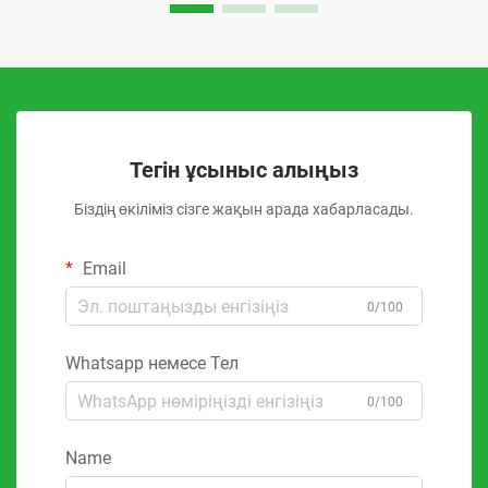
Тегін ұсыныс алыңыз
Біздің өкіліміз сізге жақын арада хабарласады.
Email
0/100
Whatsapp немесе Тел
0/100
Name