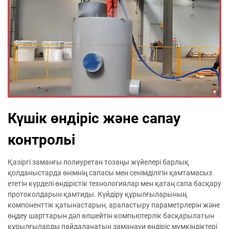
Күшік өндіріс және сапау
контрольі
Қазіргі заманғы полиуретан тозаңы жүйелері барлық
қолданыстарда өнімнің сапасы мен сенімділігін қамтамасыз
ететін күрделі өндірістік технологиялар мен қатаң сапа басқару
протоколдарын қамтиды. Күйдіру құрылғыларының
компоненттік қатынастарын, араластыру параметрлерін және
өңдеу шарттарын дәл өлшейтін компьютерлік басқарылатын
құрылғыларды пайдаланатын заманауи өндіріс мүмкіндіктері