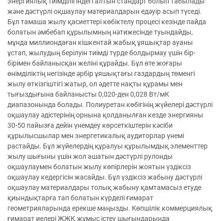
энергиялық тиімділігіндегі алтын стандарт болып табылады
және дәстүрлі оқшаулау материалдарын едәуір асып түседі.
Бұл тамаша жылу қасиеттері көбіктелу процесі кезінде пайда
болатын әмбебап құрылымның нәтижесінде туындайды,
мұнда миллиондаған кішкентай жабық ұяшықтар ауаны
ұстап, жылудың берілуін тиімді түрде болдырмау үшін бір-
бірімен байланысқан желіні құрайды. Бұл өте жоғары
өнімділіктің негізінде әрбір ұяшықтағы газдардың төменгі
жылу өткізгіштігі жатыр, ол әдетте нақты құрамы мен
тығыздығына байланысты 0,020-ден 0,028 Вт/мК
диапазонында болады. Полиуретан көбігінің жүйелері дәстүрлі
оқшаулау әдістерінің орнына қолданылған кезде энергияны
30-50 пайызға дейін үнемдеу көрсеткіштерін кәсіби
құрылысшылар мен энергетикалық аудиторлар үнемі
растайды. Бұл жүйелердің құралуы құрылымдық элементтер
жылу шығыны үшін жол ашатын дәстүрлі рулонды
оқшаулаумен болатын жылу көпірлерін жоятын үздіксіз
оқшаулау кедергісін жасайды. Бұл үздіксіз жабыну дәстүрлі
оқшаулау материалдары толық жабыну қамтамасыз етуде
қиындықтарға тап болатын күрделі ғимарат
геометрияларында ерекше маңызды. Көпшілік коммерциялық
ғимарат иелері ЖЖҚ жұмыс істеу шығындарында