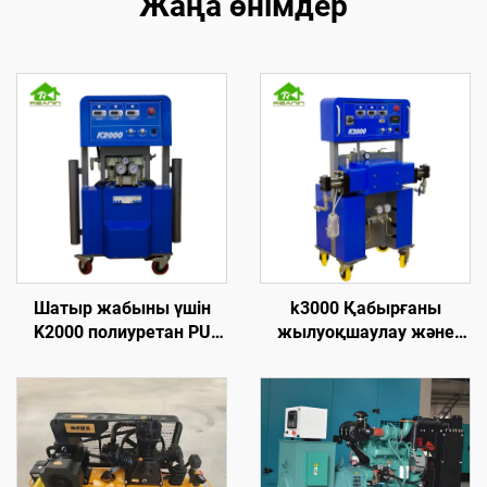
Жаңа өнімдер
Шатыр жабыны үшін
k3000 Қабырғаны
K2000 полиуретан PU
жылуоқшаулау және
көбік ұстау
шатырға брызгалау үшін
жылуоқшаулау
жоғары қысымды
машинасы
полиуретан көбік ұстау
машинасы