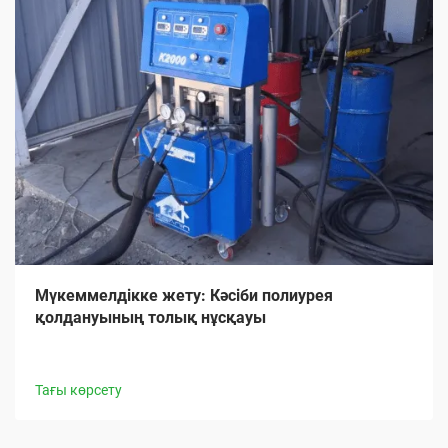
Мүкеммелдікке жету: Кәсіби полиурея
қолдануының толық нұсқауы
Тағы көрсету