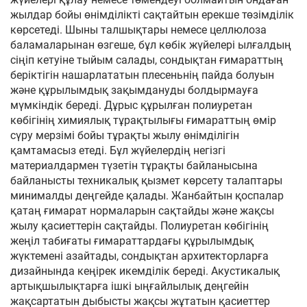
жылдар бойы өнімділікті сақтайтын ерекше төзімділік
көрсетеді. Шыны талшықтары немесе целлюлоза
баламаларынан өзгеше, бұл көбік жүйелері ылғалдың
сіңіп кетуіне тыйым салады, сондықтан ғимараттың
беріктігін нашарлататын плесеньнің пайда болуын
және құрылымдық зақымдануды болдырмауға
мүмкіндік береді. Дұрыс құрылған полиуретан
көбігінің химиялық тұрақтылығы ғимараттың өмір
сүру мерзімі бойы тұрақты жылу өнімділігін
қамтамасыз етеді. Бұл жүйелердің негізгі
материалдармен түзетін тұрақты байланысына
байланысты техникалық қызмет көрсету талаптары
минималды деңгейде қалады. Жанбайтын қоспалар
қатаң ғимарат нормаларын сақтайды және жақсы
жылу қасиеттерін сақтайды. Полиуретан көбігінің
жеңіл табиғаты ғимараттардағы құрылымдық
жүктемені азайтады, сондықтан архитекторларға
дизайнында кеңірек икемділік береді. Акустикалық
артықшылықтарға ішкі ыңғайлылық деңгейін
жақсартатын дыбысты жақсы жұтатын қасиеттер