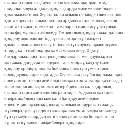
стандарттарын сақтауын және материалдардың тиімді
пайдаланылуы арқылы қалдықтарды минимизациялауын
қамтамасыз етеді. Зертханалар өсімдік негізіндегі шикізат пен
қайта өңделетін компоненттер арқылы экологиялық әсерді
азайта отырып, өнім сипаттамаларын жақсарту үшін үнемі
жаңа формулалар әзірлейді. Техникалық қолдау командалары
қолдану әдістерін жетілдіруге және орнату кезіндегі
қиыншылықтарды шешуге тікелей тұтынушылармен жұмыс
істейді, сәтті жобаларды қамтамасыз етеді. Оқыту
бағдарламалары тозаңның өнім сапасы мен қауіпсіздігін
максималдандыратын дұрыс тасымалдау, сақтау және
қолдану процедуралары бойынша орнату жұмыстарын
орындаушыларды оқытады. Сертификаттау бағдарламалары
полиуретан тозаңы жүйелері ғимарат кодтары, өрт қауіпсіздігі
және экологиялық нормативтер бойынша халықаралық
стандарттарға сай келетінін растайды. Алдыңғы қатарлы
өндіріс жабдықтары мен сапа басқару жүйелеріне
инвестициялар сенімді, жоғары өнімді полиуретан тозаңы
жүйелерін ұсынуға деген салааралық ұстанымды көрсетеді,
бұл тұтынушылардың күткенінен де жоғары болады және
тұрақты құрылыс тәжірибелерін қолдайды.