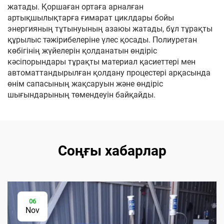
жатады. Қоршаған ортаға арналған
артықшылықтарға ғимарат циклдары бойы
энергияның тұтынуының азаюы жатады, бұл тұрақты
құрылыс тәжірибелеріне үлес қосады. Полиуретан
көбігінің жүйелерін қолданатын өндіріс
кәсіпорындары тұрақты материал қасиеттері мен
автоматтандырылған қолдану процестері арқасында
өнім сапасының жақсаруын және өндіріс
шығындарының төмендеуін байқайды.
Соңғы хабарлар
06
Nov