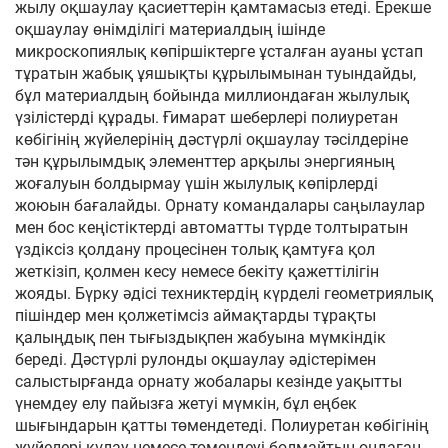
жылу оқшаулау қасиеттерін қамтамасыз етеді. Ерекше
оқшаулау өнімділігі материалдың ішінде
микроскопиялық көпіршіктерге ұсталған ауаны ұстап
тұратын жабық ұяшықты құрылымынан туындайды,
бұл материалдың бойында миллиондаған жылулық
үзілістерді құрады. Ғимарат шеберлері полиуретан
көбігінің жүйелерінің дәстүрлі оқшаулау тәсілдеріне
тән құрылымдық элементтер арқылы энергияның
жоғалуын болдырмау үшін жылулық көпірлерді
жоюын бағалайды. Орнату командалары саңылаулар
мен бос кеңістіктерді автоматты түрде толтыратын
үздіксіз қолдану процесінен толық қамтуға қол
жеткізіп, қолмен кесу немесе бекіту қажеттілігін
жояды. Бүрку әдісі техниктердің күрделі геометриялық
пішіндер мен қолжетімсіз аймақтарды тұрақты
қалыңдық пен тығыздықпен жабуына мүмкіндік
береді. Дәстүрлі рулонды оқшаулау әдістерімен
салыстырғанда орнату жобалары кезінде уақытты
үнемдеу елу пайызға жетуі мүмкін, бұл еңбек
шығындарын қатты төмендетеді. Полиуретан көбігінің
жүйелері құлау немесе төмендеуі болмайтын ондаған