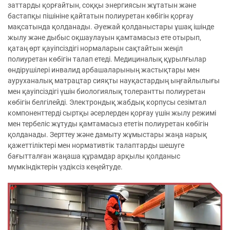
заттарды қорғайтын, соққы энергиясын жұтатын және
бастапқы пішініне қайтатын полиуретан көбігін қорғау
мақсатында қолданады. Әуежай қолданыстары ұшақ ішінде
жылу және дыбыс оқшаулауын қамтамасыз ете отырып,
қатаң өрт қауіпсіздігі нормаларын сақтайтын жеңіл
полиуретан көбігін талап етеді. Медициналық құрылғылар
өндірушілері инвалид арбашаларының жастықтары мен
ауруханалық матрацтар сияқты науқастардың ыңғайлылығы
мен қауіпсіздігі үшін биологиялық толерантты полиуретан
көбігін белгілейді. Электрондық жабдық корпусы сезімтал
компоненттерді сыртқы әсерлерден қорғау үшін жылу режимі
мен тербеліс жұтуды қамтамасыз ететін полиуретан көбігін
қолданады. Зерттеу және дамыту жұмыстары жаңа нарық
қажеттіліктері мен нормативтік талаптарды шешуге
бағытталған жаңаша құрамдар арқылы қолданыс
мүмкіндіктерін үздіксіз кеңейтуде.