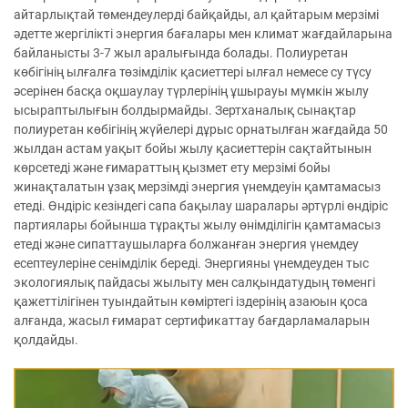
айтарлықтай төмендеулерді байқайды, ал қайтарым мерзімі
әдетте жергілікті энергия бағалары мен климат жағдайларына
байланысты 3-7 жыл аралығында болады. Полиуретан
көбігінің ылғалға төзімділік қасиеттері ылғал немесе су түсу
әсерінен басқа оқшаулау түрлерінің ұшырауы мүмкін жылу
ысыраптылығын болдырмайды. Зертханалық сынақтар
полиуретан көбігінің жүйелері дұрыс орнатылған жағдайда 50
жылдан астам уақыт бойы жылу қасиеттерін сақтайтынын
көрсетеді және ғимараттың қызмет ету мерзімі бойы
жинақталатын ұзақ мерзімді энергия үнемдеуін қамтамасыз
етеді. Өндіріс кезіндегі сапа бақылау шаралары әртүрлі өндіріс
партиялары бойынша тұрақты жылу өнімділігін қамтамасыз
етеді және сипаттаушыларға болжанған энергия үнемдеу
есептеулеріне сенімділік береді. Энергияны үнемдеуден тыс
экологиялық пайдасы жылыту мен салқындатудың төменгі
қажеттілігінен туындайтын көміртегі іздерінің азаюын қоса
алғанда, жасыл ғимарат сертификаттау бағдарламаларын
қолдайды.