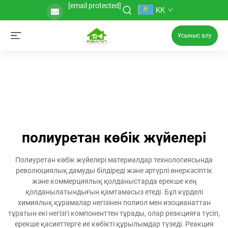
[email protected]
KK
Ұсыныс алу
полиуретан көбік жүйелері
Полиуретан көбік жүйелері материалдар технологиясында
революциялық дамуды білдіреді және әртүрлі өнеркәсіптік
және коммерциялық қолданыстарда ерекше кең
қолданылатындығын қамтамасыз етеді. Бұл күрделі
химиялық құрамалар негізінен полиол мен изоцианаттан
тұратын екі негізгі компоненттен тұрады, олар реакцияға түсіп,
ерекше қасиеттерге ие көбікті құрылымдар түзеді. Реакция