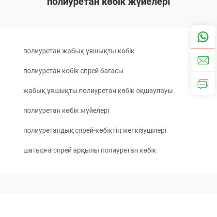
полиуретан көбік жүйелері
полиуретан жабық ұяшықты көбік
полиуретан көбік спрей бағасы
жабық ұяшықты полиуретан көбік оқшаулауы
полиуретан көбік жүйелері
полиуретандық спрей-көбіктің жеткізушілері
шатырға спрей арқылы полиуретан көбік