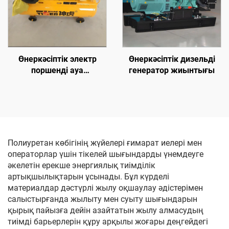
Өнеркәсіптік электр
Өнеркәсіптік дизельді
поршенді ауа
генератор жиынтығы
компрессоры
Полиуретан көбігінің жүйелері ғимарат иелері мен
операторлар үшін тікелей шығындарды үнемдеуге
әкелетін ерекше энергиялық тиімділік
артықшылықтарын ұсынады. Бұл күрделі
материалдар дәстүрлі жылу оқшаулау әдістерімен
салыстырғанда жылыту мен суыту шығындарын
қырық пайызға дейін азайтатын жылу алмасудың
тиімді барьерлерін құру арқылы жоғары деңгейдегі