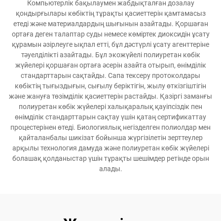
Компьютерлік бақылаумен жабдықталған дозалау
қондырғылары көбіктің тұрақты қасиеттерін қамтамасыз
етеді және материалдардың шығынын азайтады. Қоршаған
ортаға деген талаптар суды немесе көміртек диоксидін ұсату
құрамын әзірлеуге ықпал етті, бұл дәстүрлі ұсату агенттеріне
тәуелділікті азайтады. Бұл экожүйелі полиуретан көбік
жүйелері қоршаған ортаға әсерін азайта отырып, өнімділік
стандарттарын сақтайды. Сапа тексеру протоколдары
көбіктің тығыздығын, сығылу беріктігін, жылу өткізгіштігін
және жануға төзімділік қасиеттерін растайды. Қазіргі заманғы
полиуретан көбік жүйелері халықаралық қауіпсіздік пен
өнімділік стандарттарын сақтау үшін қатаң сертификаттау
процестерінен өтеді. Биологиялық негізделген полиолдар мен
қайталанбалы шикізат бойынша жүргізілетін зерттеулер
арқылы технология дамуда және полиуретан көбік жүйелері
болашақ қолданыстар үшін тұрақты шешімдер ретінде орын
алады.