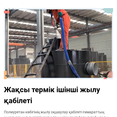
Жақсы термік ішінші жылу
қабілеті
Полиуретан көбігінің жылу оқшаулау қабілеті ғимараттың