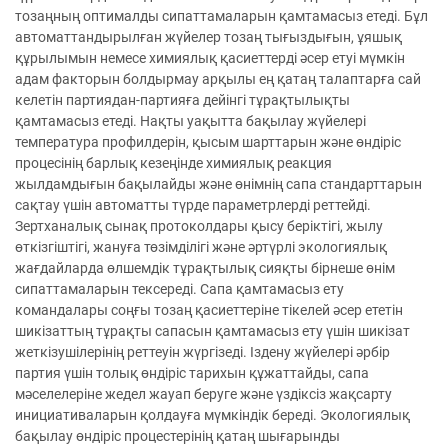
тозаңның оптималды сипаттамаларын қамтамасыз етеді. Бұл
автоматтандырылған жүйелер тозаң тығыздығын, ұяшық
құрылымын немесе химиялық қасиеттерді әсер етуі мүмкін
адам факторын болдырмау арқылы ең қатаң талаптарға сай
келетін партиядан-партияға дейінгі тұрақтылықты
қамтамасыз етеді. Нақты уақытта бақылау жүйелері
температура профилдерін, қысым шарттарын және өндіріс
процесінің барлық кезеңінде химиялық реакция
жылдамдығын бақылайды және өнімнің сапа стандарттарын
сақтау үшін автоматты түрде параметрлерді реттейді.
Зертханалық сынақ протоколдары қысу беріктігі, жылу
өткізгіштігі, жануға төзімділігі және әртүрлі экологиялық
жағдайларда өлшемдік тұрақтылық сияқты бірнеше өнім
сипаттамаларын тексереді. Сапа қамтамасыз ету
командалары соңғы тозаң қасиеттеріне тікелей әсер ететін
шикізаттың тұрақты сапасын қамтамасыз ету үшін шикізат
жеткізушілерінің реттеуін жүргізеді. Іздену жүйелері әрбір
партия үшін толық өндіріс тарихын құжаттайды, сапа
мәселелеріне жедел жауап беруге және үздіксіз жақсарту
инициативаларын қолдауға мүмкіндік береді. Экологиялық
бақылау өндіріс процестерінің қатаң шығарынды