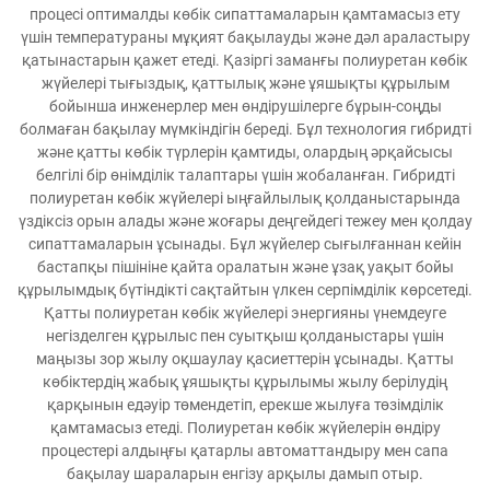
процесі оптималды көбік сипаттамаларын қамтамасыз ету
үшін температураны мұқият бақылауды және дәл араластыру
қатынастарын қажет етеді. Қазіргі заманғы полиуретан көбік
жүйелері тығыздық, қаттылық және ұяшықты құрылым
бойынша инженерлер мен өндірушілерге бұрын-соңды
болмаған бақылау мүмкіндігін береді. Бұл технология гибридті
және қатты көбік түрлерін қамтиды, олардың әрқайсысы
белгілі бір өнімділік талаптары үшін жобаланған. Гибридті
полиуретан көбік жүйелері ыңғайлылық қолданыстарында
үздіксіз орын алады және жоғары деңгейдегі тежеу мен қолдау
сипаттамаларын ұсынады. Бұл жүйелер сығылғаннан кейін
бастапқы пішініне қайта оралатын және ұзақ уақыт бойы
құрылымдық бүтіндікті сақтайтын үлкен серпімділік көрсетеді.
Қатты полиуретан көбік жүйелері энергияны үнемдеуге
негізделген құрылыс пен суытқыш қолданыстары үшін
маңызы зор жылу оқшаулау қасиеттерін ұсынады. Қатты
көбіктердің жабық ұяшықты құрылымы жылу берілудің
қарқынын едәуір төмендетіп, ерекше жылуға төзімділік
қамтамасыз етеді. Полиуретан көбік жүйелерін өндіру
процестері алдыңғы қатарлы автоматтандыру мен сапа
бақылау шараларын енгізу арқылы дамып отыр.