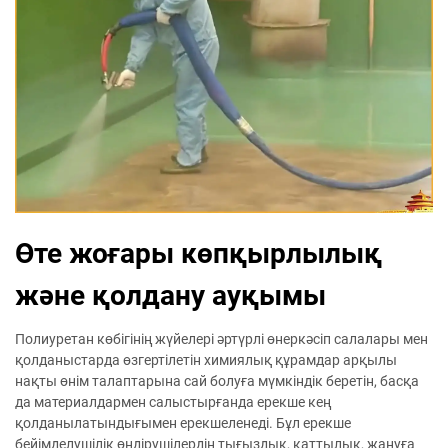
Өте жоғары көпқырлылық
және қолдану ауқымы
Полиуретан көбігінің жүйелері әртүрлі өнеркәсіп салалары мен
қолданыстарда өзгертілетін химиялық құрамдар арқылы
нақты өнім талаптарына сай болуға мүмкіндік беретін, басқа
да материалдармен салыстырғанда ерекше кең
қолданылатындығымен ерекшеленеді. Бұл ерекше
бейімделушілік өндірушілердің тығыздық, қаттылық, жануға