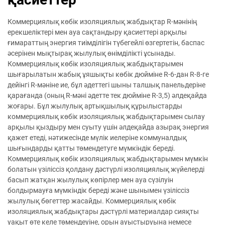
Коммерциялық көбік изоляциялық жабдықтар R-мәнінің
ерекшеліктері мен ауа сақтандыру қасиеттері арқылы
ғимараттың энергия тиімділігін түбегейлі өзгертетін, баспас
әсерінен мықтырақ жылулық өнімділікті ұсынады.
Коммерциялық көбік изоляциялық жабдықтарымен
шығарылатын жабық ұяшықты көбік дюйміне R-6-дан R-8-ге
дейінгі R-мәніне ие, бұл әдеттегі шыны талшық панельдеріне
қарағанда (оның R-мәні әдетте тек дюйміне R-3,5) әлдеқайда
жоғары. Бұл жылулық артықшылық құрылыстарды
коммерциялық көбік изоляциялық жабдықтарымен сылау
арқылы қыздыру мен суыту үшін әлдеқайда азырақ энергия
қажет етеді, нәтижесінде мүлік иелеріне коммуналдық
шығындарды қатты төмендетуге мүмкіндік береді.
Коммерциялық көбік изоляциялық жабдықтарымен мүмкін
болатын үзіліссіз қолдану дәстүрлі изоляциялық жүйелерді
басып жатқан жылулық көпірлер мен ауа сүзілуін
болдырмауға мүмкіндік береді және шынымен үзіліссіз
жылулық бөгеттер жасайды. Коммерциялық көбік
изоляциялық жабдықтары дәстүрлі материалдар сияқты
уақыт өте келе төмендеуіне, орын ауыстыруына немесе