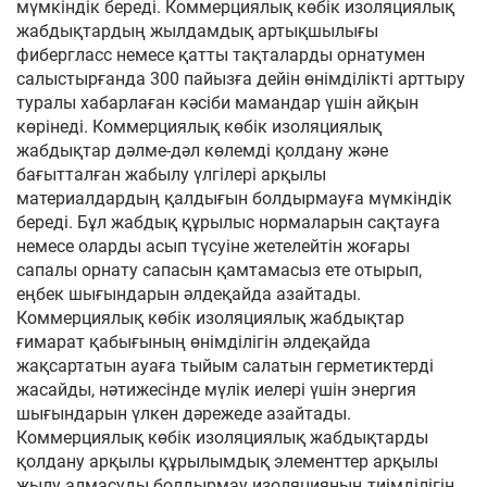
мүмкіндік береді. Коммерциялық көбік изоляциялық
жабдықтардың жылдамдық артықшылығы
фибергласс немесе қатты тақталарды орнатумен
салыстырғанда 300 пайызға дейін өнімділікті арттыру
туралы хабарлаған кәсіби мамандар үшін айқын
көрінеді. Коммерциялық көбік изоляциялық
жабдықтар дәлме-дәл көлемді қолдану және
бағытталған жабылу үлгілері арқылы
материалдардың қалдығын болдырмауға мүмкіндік
береді. Бұл жабдық құрылыс нормаларын сақтауға
немесе оларды асып түсуіне жетелейтін жоғары
сапалы орнату сапасын қамтамасыз ете отырып,
еңбек шығындарын әлдеқайда азайтады.
Коммерциялық көбік изоляциялық жабдықтар
ғимарат қабығының өнімділігін әлдеқайда
жақсартатын ауаға тыйым салатын герметиктерді
жасайды, нәтижесінде мүлік иелері үшін энергия
шығындарын үлкен дәрежеде азайтады.
Коммерциялық көбік изоляциялық жабдықтарды
қолдану арқылы құрылымдық элементтер арқылы
жылу алмасуды болдырмау изоляцияның тиімділігін