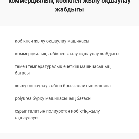
коммерциялық көбікпен жылу оқшаулау
жабдығы
көбікпен жылу оқшаулау машинасы
коммерциялық көбікпен жылу оқшаулау жабдығы
төмен температуралық енеткіш машинасының
бағасы
жылу оқшаулау көбігін брызгалайтын машина
polyurea бүрку машинасының бағасы
сұрыпталатын полиуретан көбіктің жылу
оқшаулауы