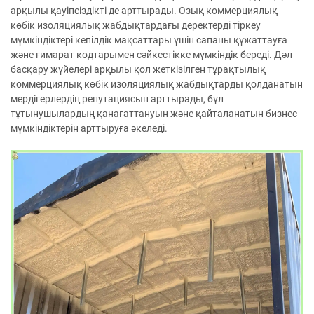
арқылы қауіпсіздікті де арттырады. Озық коммерциялық
көбік изоляциялық жабдықтардағы деректерді тіркеу
мүмкіндіктері кепілдік мақсаттары үшін сапаны құжаттауға
және ғимарат кодтарымен сәйкестікке мүмкіндік береді. Дәл
басқару жүйелері арқылы қол жеткізілген тұрақтылық
коммерциялық көбік изоляциялық жабдықтарды қолданатын
мердігерлердің репутациясын арттырады, бұл
тұтынушылардың қанағаттануын және қайталанатын бизнес
мүмкіндіктерін арттыруға әкеледі.