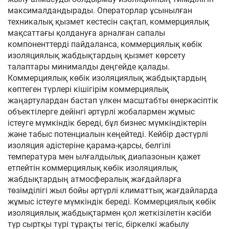
максималдандырады. Операторлар ұсынылған
техникалық қызмет кестесін сақтап, коммерциялық
мақсаттағы қолдануға арналған сапалы
компоненттерді пайдаланса, коммерциялық көбік
изоляциялық жабдықтардың қызмет көрсету
талаптары минималды деңгейде қалады.
Коммерциялық көбік изоляциялық жабдықтардың
көптеген түрлері кішігірім коммерциялық
жаңартулардан бастап үлкен масштабты өнеркәсіптік
объектілерге дейінгі әртүрлі жобалармен жұмыс
істеуге мүмкіндік береді, бұл бизнес мүмкіндіктерін
және табыс потенциалын кеңейтеді. Кейбір дәстүрлі
изоляция әдістеріне қарама-қарсы, белгілі
температура мен ылғалдылық диапазонын қажет
етпейтін коммерциялық көбік изоляциялық
жабдықтардың атмосфералық жағдайларға
төзімділігі жыл бойы әртүрлі климаттық жағдайларда
жұмыс істеуге мүмкіндік береді. Коммерциялық көбік
изоляциялық жабдықтармен қол жеткізілетін кәсіби
түр сыртқы түрі тұрақты тегіс, біркелкі жабылу