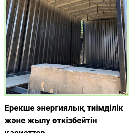
Ерекше энергиялық тиімділік
және жылу өткізбейтін
қасиеттер