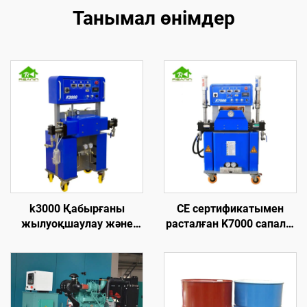
Танымал өнімдер
k3000 Қабырғаны
CE сертификатымен
жылуоқшаулау және
расталған K7000 сапалы
шатырға брызгалау үшін
гидравликалық
жоғары қысымды
полиуретан және
полиуретан көбік ұстау
полиуреа көбік ұстау
машинасы
жабыны машинасы