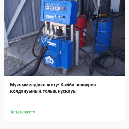
Мүкеммелдікке жету: Кәсіби полиурея
қолдануының толық нұсқауы
Тағы көрсету