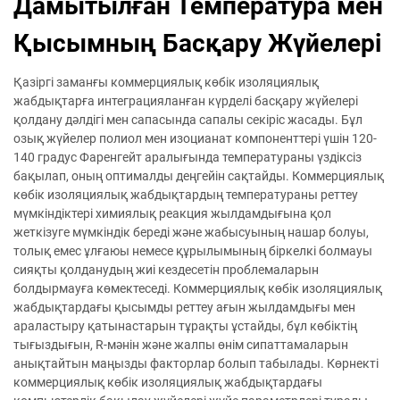
Дамытылған Температура мен
Қысымның Басқару Жүйелері
Қазіргі заманғы коммерциялық көбік изоляциялық
жабдықтарға интеграцияланған күрделі басқару жүйелері
қолдану дәлдігі мен сапасында сапалы секіріс жасады. Бұл
озық жүйелер полиол мен изоцианат компоненттері үшін 120-
140 градус Фаренгейт аралығында температураны үздіксіз
бақылап, оның оптималды деңгейін сақтайды. Коммерциялық
көбік изоляциялық жабдықтардың температураны реттеу
мүмкіндіктері химиялық реакция жылдамдығына қол
жеткізуге мүмкіндік береді және жабысуының нашар болуы,
толық емес ұлғаюы немесе құрылымының біркелкі болмауы
сияқты қолданудың жиі кездесетін проблемаларын
болдырмауға көмектеседі. Коммерциялық көбік изоляциялық
жабдықтардағы қысымды реттеу ағын жылдамдығы мен
араластыру қатынастарын тұрақты ұстайды, бұл көбіктің
тығыздығын, R-мәнін және жалпы өнім сипаттамаларын
анықтайтын маңызды факторлар болып табылады. Көрнекті
коммерциялық көбік изоляциялық жабдықтардағы