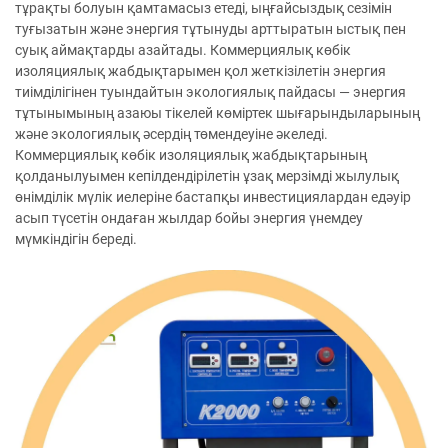
тұрақты болуын қамтамасыз етеді, ыңғайсыздық сезімін
туғызатын және энергия тұтынуды арттыратын ыстық пен
суық аймақтарды азайтады. Коммерциялық көбік
изоляциялық жабдықтарымен қол жеткізілетін энергия
тиімділігінен туындайтын экологиялық пайдасы — энергия
тұтынымының азаюы тікелей көміртек шығарындыларының
және экологиялық әсердің төмендеуіне әкеледі.
Коммерциялық көбік изоляциялық жабдықтарының
қолданылуымен кепілдендірілетін ұзақ мерзімді жылулық
өнімділік мүлік иелеріне бастапқы инвестициялардан едәуір
асып түсетін ондаған жылдар бойы энергия үнемдеу
мүмкіндігін береді.