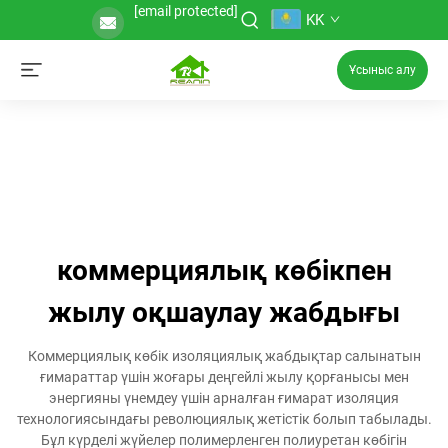
[email protected]
KK
Ұсыныс алу
коммерциялық көбікпен
жылу оқшаулау жабдығы
Коммерциялық көбік изоляциялық жабдықтар салынатын
ғимараттар үшін жоғары деңгейлі жылу қорғанысы мен
энергияны үнемдеу үшін арналған ғимарат изоляция
технологиясындағы революциялық жетістік болып табылады.
Бұл күрделі жүйелер полимерленген полиуретан көбігін