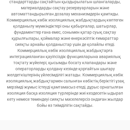
стандарттарды сақтайтын қыздырылатын шлангаларды,
материалдарды сақтау резервуарларын және
автоматтандырылған дозалау механизмдерін қамтиды.
Коммерциялық көбік изоляциялық жабдықтардың көптеген
қолданылу мүмкіндіктері оны қабырғалар, шатырлар,
фундаменттер ғана емес, сонымен қатар суық сақтау
құрылғылары, қоймалар және өнеркәсіптік ғимараттар
сияқты арнайы қолданыстар үшін де қолайлы етеді.
Коммерциялық көбік изоляциялық жабдықтарға
интеграцияланған қауіпсіздік функцияларына авариялық
тоқтату жүйелері, қысымды босату клапандары және
операторларды қолдану кезінде қорғайтын шығару
желдеткіштерінің үйлесімділігі жатады. Коммерциялық көбік
изоляциялық жабдықтармен салынған көбіктің беріктігі ұзақ
мерзімді жұмыс істеуді қамтамасыз етеді, дұрыс орнатылған
изоляция басқа изоляция түрлерінде жиі кездесетін ыдырап
кету немесе төмендеуі сияқты мәселелерсіз ондаған жылдар
бойы өз тиімділігін сақтайды.