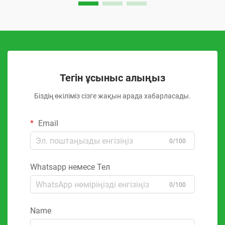
Тегін ұсыныс алыңыз
Біздің өкіліміз сізге жақын арада хабарласады.
Email
0/100
Whatsapp немесе Тел
0/100
Name