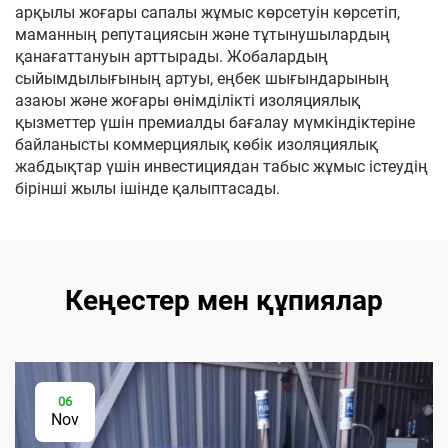
арқылы жоғары сапалы жұмыс көрсетуін көрсетіп,
маманның репутациясын және тұтынушылардың
қанағаттануын арттырады. Жобалардың
сыйымдылығының артуы, еңбек шығындарының
азаюы және жоғары өнімділікті изоляциялық
қызметтер үшін премиалды бағалау мүмкіндіктеріне
байланысты коммерциялық көбік изоляциялық
жабдықтар үшін инвестициядан табыс жұмыс істеудің
бірінші жылы ішінде қалыптасады.
Кеңестер мен құпиялар
06
Nov