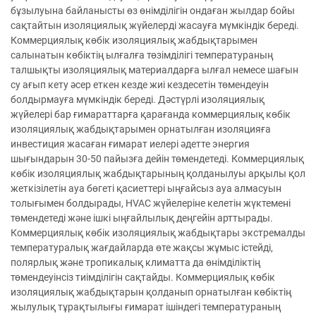
бұзылуына байланысты өз өнімділігін ондаған жылдар бойы
сақтайтын изоляциялық жүйелерді жасауға мүмкіндік береді.
Коммерциялық көбік изоляциялық жабдықтарымен
салынатын көбіктің ылғалға төзімділігі температураның
талшықты изоляциялық материалдарға ылғал немесе шағын
су ағып кету әсер еткен кезде жиі кездесетін төмендеуін
болдырмауға мүмкіндік береді. Дәстүрлі изоляциялық
жүйелері бар ғимараттарға қарағанда коммерциялық көбік
изоляциялық жабдықтарымен орнатылған изоляцияға
инвестиция жасаған ғимарат иелері әдетте энергия
шығындарын 30-50 пайызға дейін төмендетеді. Коммерциялық
көбік изоляциялық жабдықтарының қолданылуы арқылы қол
жеткізілетін ауа бөгеті қасиеттері ыңғайсыз ауа алмасуын
толығымен болдырады, HVAC жүйелеріне келетін жүктемені
төмендетеді және ішкі ыңғайлылық деңгейін арттырады.
Коммерциялық көбік изоляциялық жабдықтары экстремалды
температуралық жағдайларда өте жақсы жұмыс істейді,
полярлық және тропикалық климатта да өнімділіктің
төмендеуінсіз тиімділігін сақтайды. Коммерциялық көбік
изоляциялық жабдықтарын қолданып орнатылған көбіктің
жылулық тұрақтылығы ғимарат ішіндегі температураның