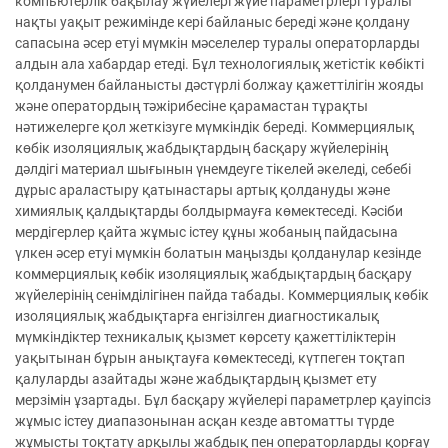
компьютерлік бақылау жүйелері жүйе параметрлері туралы
нақты уақыт режимінде кері байланыс береді және қолдану
сапасына әсер етуі мүмкін мәселелер туралы операторларды
алдын ала хабардар етеді. Бұл технологиялық жетістік көбікті
қолданумен байланысты дәстүрлі болжау қажеттілігін жояды
және оператордың тәжірибесіне қарамастан тұрақты
нәтижелерге қол жеткізуге мүмкіндік береді. Коммерциялық
көбік изоляциялық жабдықтардың басқару жүйелерінің
дәлдігі материал шығынын үнемдеуге тікелей әкеледі, себебі
дұрыс араластыру қатынастары артық қолдануды және
химиялық қалдықтарды болдырмауға көмектеседі. Кәсіби
мердігерлер қайта жұмыс істеу құны жобаның пайдасына
үлкен әсер етуі мүмкін болатын маңызды қолданулар кезінде
коммерциялық көбік изоляциялық жабдықтардың басқару
жүйелерінің сенімділігінен пайда табады. Коммерциялық көбік
изоляциялық жабдықтарға енгізілген диагностикалық
мүмкіндіктер техникалық қызмет көрсету қажеттіліктерін
уақытынан бұрын анықтауға көмектеседі, күтпеген тоқтап
қалуларды азайтады және жабдықтардың қызмет ету
мерзімін ұзартады. Бұл басқару жүйелері параметрлер қауіпсіз
жұмыс істеу диапазонынан асқан кезде автоматты түрде
жұмысты тоқтату арқылы жабдық пен операторларды қорғау