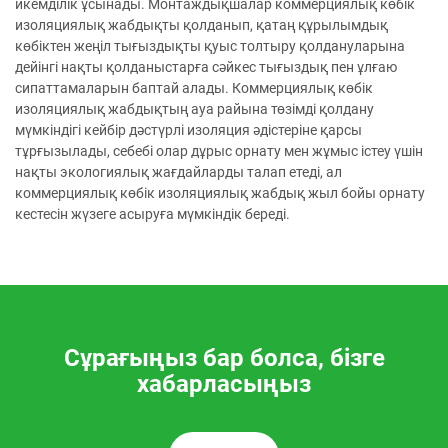
икемділік ұсынады. Монтаждықшалар коммерциялық көбік
изоляциялық жабдықты қолданып, қатаң құрылымдық
көбіктен жеңіл тығыздықты қуыс толтыру қолдануларына
дейінгі нақты қолданыстарға сәйкес тығыздық пен ұлғаю
сипаттамаларын баптай алады. Коммерциялық көбік
изоляциялық жабдықтың ауа райына төзімді қолдану
мүмкіндігі кейбір дәстүрлі изоляция әдістеріне қарсы
тұрғызылады, себебі олар дұрыс орнату мен жұмыс істеу үшін
нақты экологиялық жағдайларды талап етеді, ал
коммерциялық көбік изоляциялық жабдық жыл бойы орнату
кестесін жүзеге асыруға мүмкіндік береді.
Сұрағыңыз бар болса, бізге
хабарласыңыз