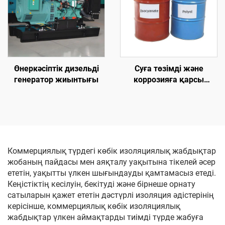
Өнеркәсіптік дизельді
Суға төзімді және
генератор жиынтығы
коррозияға қарсы
полиуреа шикізат
химикаттары
Коммерциялық түрдегі көбік изоляциялық жабдықтар
жобаның пайдасы мен аяқталу уақытына тікелей әсер
ететін, уақытты үлкен шығындауды қамтамасыз етеді.
Кеңістіктің кесілуін, бекітуді және бірнеше орнату
сатыларын қажет ететін дәстүрлі изоляция әдістерінің
керісінше, коммерциялық көбік изоляциялық
жабдықтар үлкен аймақтарды тиімді түрде жабуға