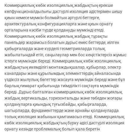
Коммерциялық көбік изоляциялық жабдықтың ерекше
көпфункционалдылығы дәстүрлі изоляция әдістерімен шешу
қиын немесе мүмкін болмайтын әртүрлі беттерге,
архитектуралық конфигурацияларға және қиын орнату
орталарына кәсіби түрде қолдануды мүмкінді етеді.
Коммерциялық көбік изоляциялық жабдық тұрақты
панельдер жарамсыз болатын дұрыс емес беттерде, иілген
қабырғаларда және күрделі геометрияларда толық
жабылатындай етіп, саңылаулар мен бос кеңістіктерсіз жұмыс
істеуге мүмкіндік береді. Коммерциялық көбік изоляциялық
жабдықтың икемділігі монтаждықшалар, құбырлар, электр
каналдары және құрылымдық элементтердің айналасында
үздіксіз жылулық бөгеттер жасауға мүмкіндік береді және бұл
барлық ғимарат қабығында тиімділікті сақтауға мүмкіндік
береді. Дұрыс бапталған коммерциялық көбік изоляциялық
жабдық вертикальды, горизонтальды және төбеден жоғары
қолдануларға қиындық туғызбайды, қабырғаларда,
шатырларда, фундаменттерде және арнайы қолдануларда
толық изоляция жабынын қамтамасыз етеді. Коммерциялық
көбік изоляциялық жабдықтың бүрку әдісі дәстүрлі изоляция
орнату кезінде проблемалық болып қала беретін