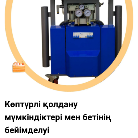
Көптүрлі қолдану
мүмкіндіктері мен бетінің
бейімделуі