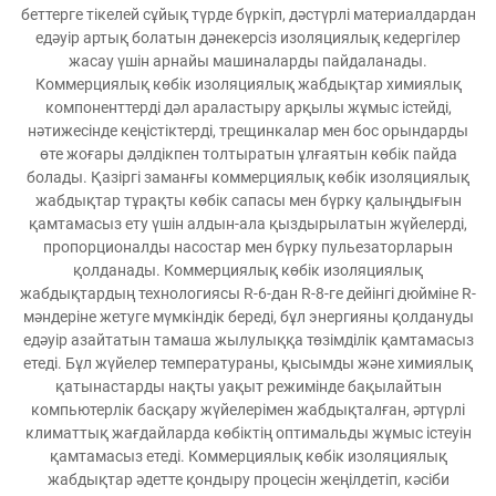
беттерге тікелей сұйық түрде бүркіп, дәстүрлі материалдардан
едәуір артық болатын дәнекерсіз изоляциялық кедергілер
жасау үшін арнайы машиналарды пайдаланады.
Коммерциялық көбік изоляциялық жабдықтар химиялық
компоненттерді дәл араластыру арқылы жұмыс істейді,
нәтижесінде кеңістіктерді, трещинкалар мен бос орындарды
өте жоғары дәлдікпен толтыратын ұлғаятын көбік пайда
болады. Қазіргі заманғы коммерциялық көбік изоляциялық
жабдықтар тұрақты көбік сапасы мен бүрку қалыңдығын
қамтамасыз ету үшін алдын-ала қыздырылатын жүйелерді,
пропорционалды насостар мен бүрку пульезаторларын
қолданады. Коммерциялық көбік изоляциялық
жабдықтардың технологиясы R-6-дан R-8-ге дейінгі дюйміне R-
мәндеріне жетуге мүмкіндік береді, бұл энергияны қолдануды
едәуір азайтатын тамаша жылулыққа төзімділік қамтамасыз
етеді. Бұл жүйелер температураны, қысымды және химиялық
қатынастарды нақты уақыт режимінде бақылайтын
компьютерлік басқару жүйелерімен жабдықталған, әртүрлі
климаттық жағдайларда көбіктің оптимальды жұмыс істеуін
қамтамасыз етеді. Коммерциялық көбік изоляциялық
жабдықтар әдетте қондыру процесін жеңілдетіп, кәсіби