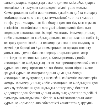
саңылауларға, жарықтарға және қолжетімсіз аймақтарға
жетеді және жылулық көпірлерді тиімді түрде жояды.
Коммерциялық көбік изоляциялық жабдық қайта жаңарту
жобаларында да өте жақсы жұмыс істейді, онда ғимарат
конфигурацияларының бар болуы қол жеткізу мен жұмыс
кеңістігін шектейді және дәстүрлі әдістер сәтсіз болатын
жерлерде изоляция шешімдерін ұсынады. Коммерциялық
көбік изоляциялық жабдық арқылы шығарылатын көбіктің
тез қату қасиеті жобаны тез аяқтауға және тез қолдануға
мүмкіндік береді, ал бұл коммерциялық ортада тоқтату
уақытының құны бизнес операцияларына үлкен әсер
ететіндіктен ерекше маңызды. Коммерциялық көбік
изоляциялық жабдықтың негізгі материалдармен сәйкестігі
құрылыста кең таралған бетон, болат, ағаш, кірпіш және
әртүрлі құрылыс материалдарын қамтиды, басқа
изоляциялық нұсқаларды шектейтін сәйкестік мәселелерін
жояды. Коммерциялық көбік изоляциялық жабдықпен қол
жеткізуге болатын қалыңдықты реттеу жұқа бөгеттік
қолданулардан бастап қалың жылулық қабаттарға дейінгі
ауқымды қамтиды және белгілі R-мәні талаптарын және
құрылыс нормаларына сәйкестікті қанағаттандыру үшін