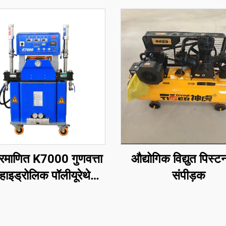
्रमाणित K7000 गुणवत्ता
औद्योगिक विद्युत पिस्टन
हाइड्रोलिक पॉलीयूरेथेन
संपीड़क
ीयूरिया स्प्रे फोम कोटिंग
मशीन