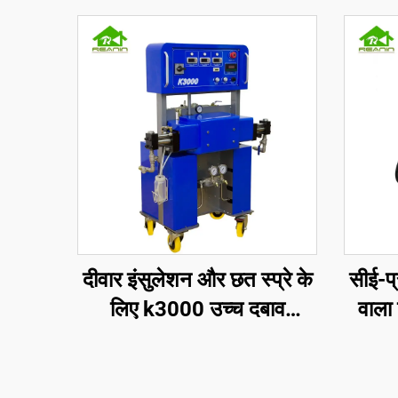
दीवार इंसुलेशन और छत स्प्रे के
सीई-प
लिए k3000 उच्च दबाव
वाला 
पॉलीयूरेथेन स्प्रेइंग फोम मशीन
और पॉल