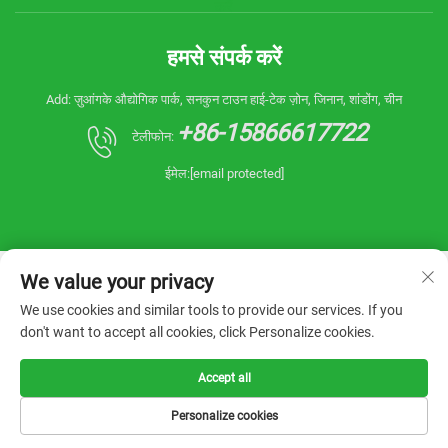
करें
हमसे संपर्क करें
Add: ज़ुआंगके औद्योगिक पार्क, सनकुन टाउन हाई-टेक ज़ोन, जिनान, शांडोंग, चीन
+86-15866617722
टेलीफोन:
ईमेल:
[email protected]
We value your privacy
We use cookies and similar tools to provide our services. If you
don't want to accept all cookies, click Personalize cookies.
कॉपीराइट © 2025 चाइना शांडोंग रीएनिन मशीनरी कं, लिमिटेड।
सर्वाधिकार सुरक्षित। -
गोपनीयता नीति
Accept all
Personalize cookies
होमपेज
उत्पाद
ई-मेल
टेलीफोन