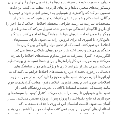
جریان به صورت خودکار سرعت پمپ‌ها و نرخ تحویل مواد را برای جبران
ویسکوزیته‌های متغیر، دماها و نیازهای کاربردی تنظیم می‌کنند. این دقت
تضمین می‌کند که واکنش‌های شیمیایی به درستی انجام شوند و فومی با
چگالی، استحکام و خواص عایقی یکنواخت تولید شود که به یا بالاتر از
مشخصات سازنده می‌رسد. طراحی محفظه اختلاط، اختلاط کامل اجزا را
از طریق الگوهای آشفتگی مهندسی‌شده تسهیل می‌کند که مخلوط‌های
همگن را بدون ایجاد حباب‌های هوا یا ناهماهنگی‌ها ایجاد می‌کنند. دستگاه
عایق‌کاری با اسپری که برای فروش ارائه می‌شود، دارای سیستم‌های
اختلاط خودتمیزکننده است که از تجمع مواد و آلودگی بین کاربردها
جلوگیری می‌کند و دقت اختلاط را در دوره‌های طولانی حفظ می‌کند.
الگوریتم‌های کنترل پیشرفته به طور مداوم نسبت‌های اختلاط را نظارت
می‌کنند و به صورت خودکار پارامترها را برای حفظ نسبت‌های بهینه تنظیم
می‌کنند، صرف‌نظر از شرایط کاری یا ویژگی‌های مواد. نمایشگرهای
دیجیتالی بازخورد لحظه‌ای درباره نسبت‌های اختلاط فراهم می‌کنند که به
اپراتورها اجازه می‌دهد نسبت‌های صحیح را تأیید کرده و در صورت لزوم
اصلاحات فوری انجام دهند. فناوری اختلاط دقیق، معایب گران‌قیمت فوم
مانند چسبندگی ضعیف، انبساط ناکافی یا تخریب زودهنگام ناشی از
نسبت‌های شیمیایی نادرست را حذف می‌کند. کنترل کیفیت با سیستم‌های
خودکاری که نتایج یکنواختی را پروژه پس از پروژه تضمین می‌کنند، بسیار
آسان می‌شود. قابلیت اطمینان این فناوری با حذف دسته‌هایی که
استانداردهای کیفی را برآورده نمی‌کنند، ضایعات مواد را کاهش می‌دهد و