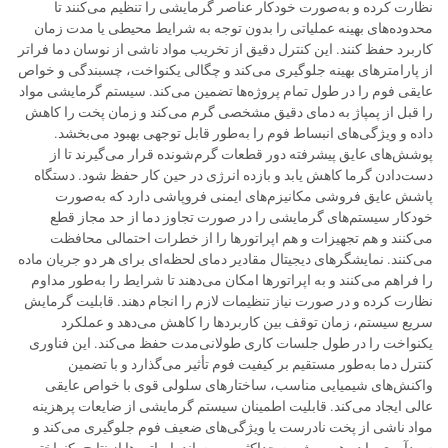
نظارت کرده و به‌صورت خودکار عناصر گرمایشی را تنظیم می‌کنند تا
محدوده‌های بهینه عملیاتی را بدون توجه به شرایط محیطی یا مدت زمان
کاربرد حفظ کنند. این کنترل دقیق از تخریب مواد ناشی از نوسان دما فراتر
از پارامترهای بهینه جلوگیری می‌کند و چگالی یکنواخت، چسبندگی و خواص
عایقی فوم را در طول تمام پروژه‌ها تضمین می‌کند. سیستم گرمایشی مواد
را قبل از پمپاژ به دمای دقیق مشخصی گرم می‌کند و زمان پخت را کاهش
داده و ویژگی‌های انبساط فوم را به‌طور قابل توجهی بهبود می‌بخشد.
پوشش‌های عایق پیشرفته دور قطعات گرم‌شونده قرار می‌گیرند تا از
دست‌دادن گرما کاهش یابد و بازده انرژی در حین کار حفظ شود. دستگاه
پاشش عایق فروشی مکانیزم‌های ایمنی فروپاشی دارد که به‌صورت
خودکار سیستم‌های گرمایشی را در صورت تجاوز دما از حد مجاز قطع
می‌کنند و هم تجهیزات و هم اپراتورها را از خطرات احتمالی محافظت
می‌کنند. نمایشگرهای دیجیتال مقادیر دمای لحظه‌ای برای هر دو جریان ماده
را فراهم می‌کنند و به اپراتورها امکان می‌دهند تا شرایط را به‌طور مداوم
نظارت کرده و در صورت نیاز تنظیمات لازم را انجام دهند. قابلیت گرمایش
سریع سیستم، زمان توقف بین کاربردها را کاهش می‌دهد و عملکرد
یکنواخت را در طول جلسات کاری طولانی‌مدت حفظ می‌کند. این فناوری
کنترل دما به‌طور مستقیم بر کیفیت فوم تأثیر می‌گذارد و با تضمین
واکنش‌های شیمیایی مناسب، ساختارهای سلولی قوی با خواص عایقی
عالی ایجاد می‌کند. قابلیت اطمینان سیستم گرمایشی از ضایعات پرهزینه
مواد ناشی از پخت نادرست یا ویژگی‌های ضعیف فوم جلوگیری می‌کند و