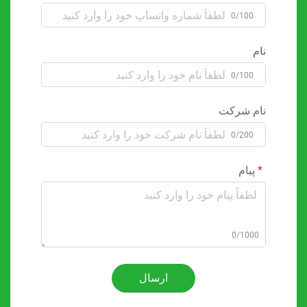
0/100
نام
0/100
نام شرکت
0/200
پیام
0/1000
ارسال