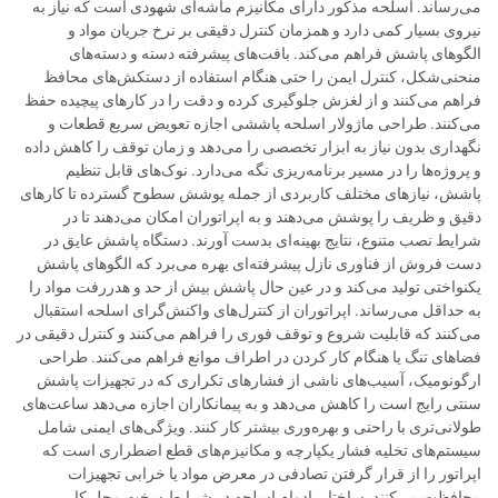
می‌رساند. اسلحه مذکور دارای مکانیزم ماشه‌ای شهودی است که نیاز به
نیروی بسیار کمی دارد و همزمان کنترل دقیقی بر نرخ جریان مواد و
الگوهای پاشش فراهم می‌کند. بافت‌های پیشرفته دسته و دسته‌های
منحنی‌شکل، کنترل ایمن را حتی هنگام استفاده از دستکش‌های محافظ
فراهم می‌کنند و از لغزش جلوگیری کرده و دقت را در کارهای پیچیده حفظ
می‌کنند. طراحی ماژولار اسلحه پاششی اجازه تعویض سریع قطعات و
نگهداری بدون نیاز به ابزار تخصصی را می‌دهد و زمان توقف را کاهش داده
و پروژه‌ها را در مسیر برنامه‌ریزی نگه می‌دارد. نوک‌های قابل تنظیم
پاشش، نیازهای مختلف کاربردی از جمله پوشش سطوح گسترده تا کارهای
دقیق و ظریف را پوشش می‌دهند و به اپراتوران امکان می‌دهند تا در
شرایط نصب متنوع، نتایج بهینه‌ای بدست آورند. دستگاه پاشش عایق در
دست فروش از فناوری نازل پیشرفته‌ای بهره می‌برد که الگوهای پاشش
یکنواختی تولید می‌کند و در عین حال پاشش بیش از حد و هدررفت مواد را
به حداقل می‌رساند. اپراتوران از کنترل‌های واکنش‌گرای اسلحه استقبال
می‌کنند که قابلیت شروع و توقف فوری را فراهم می‌کنند و کنترل دقیقی در
فضاهای تنگ یا هنگام کار کردن در اطراف موانع فراهم می‌کنند. طراحی
ارگونومیک، آسیب‌های ناشی از فشارهای تکراری که در تجهیزات پاشش
سنتی رایج است را کاهش می‌دهد و به پیمانکاران اجازه می‌دهد ساعت‌های
طولانی‌تری با راحتی و بهره‌وری بیشتر کار کنند. ویژگی‌های ایمنی شامل
سیستم‌های تخلیه فشار یکپارچه و مکانیزم‌های قطع اضطراری است که
اپراتور را از قرار گرفتن تصادفی در معرض مواد یا خرابی تجهیزات
محافظت می‌کنند. ساختار بادوام اسلحه در شرایط سخت محل کار