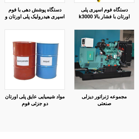
دستگاه فوم اسپری پلی
دستگاه پوشش دهی با فوم
اورتان با فشار بالا k3000
اسپری هیدرولیک پلی اورتان و
برای عایق‌بندی دیوار و پاشش
پلی اوره کیفیت K7000 دارای
سقف
گواهینامه CE
مجموعه ژنراتور دیزلی
مواد شیمیایی عایق پلی اورتان
صنعتی
دو جزئی فوم