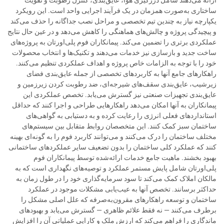
ارائه می‌دهند شامل درزگیری هوا، عایق‌بندی، کنترل رطوبت و تقویت
ساختاری به‌صورت همزمان در یک فرآیند اجرایی واحد است. این رویکرد
یکپارچه نیاز به چندین تیم تخصصی و مراحل نصب جداگانه را حذف می‌کند
و پیچیدگی پروژه و چالش‌های هماهنگی را کاهش می‌دهد و در عین حال نتایج
عملکردی برتری را تضمین می‌کند. پیمانکاران فوم پلی‌اورتان به پروژه‌های
ساخت جدید و بازسازی نیز خدمات می‌دهند و تکنیک‌ها و انتخاب محصولات
خود را با توجه به الزامات خاص پروژه و اهداف عملکردی تنظیم می‌کنند.
راهکارهای جامع آنها به کاربردهای تخصصی از جمله عایق‌بندی فضای
زیرشیب، عایق‌بندی سقف‌های شیرجه‌ای، ضد رطوبت کردن زیرزمین و
عایق‌بندی تجهیزات صنعتی نیز گسترش می‌یابد. تخصص عملکردی این
پیمانکاران به آنها امکان می‌دهد راهکارهایی طراحی و اجرا کنند که حداقل
استانداردهای فعلی انرژی را رعایت کرده و به دستیابی به گواهی‌های
ساختمان سبز کمک کنند. این متخصصان روابط متقابل بین سیستم‌های
مختلف ساختمان را درک می‌کنند و می‌توانند کاربرد فوم را به گونه‌ای بهینه
کنند که عملکرد کلی ساختمان را بدون تضعیف سایر عملکردهای ساختمانی
بهبود بخشند. ماهیت جامع خدمات ارائه‌شده توسط پیمانکاران فوم
پلی‌اورتان شامل پایش مستمر عملکرد و توصیه‌های نگهداری است که به
مالکان املاک کمک می‌کند تا سود سرمایه‌گذاری خود را در طول زمان به
حداکثر برسانند. تخصص آنها به عیب‌یابی مشکلات موجود در عملکرد
ساختمان و توسعه راهکارهای مقرون‌به‌صرفه که علل اصلی مشکل را
برطرف می‌کنند — نه فقط علائم ظاهری — گسترش می‌یابد و بهبودهای
ماندگاری را فراهم می‌کند که ارزش ملک و کارایی عملیاتی آن را افزایش