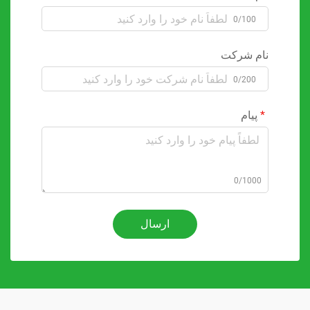
0/100
نام شرکت
0/200
پیام
0/1000
ارسال