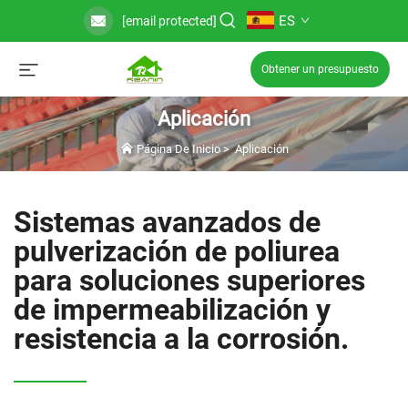
ES
[email protected]
Obtener un presupuesto
Aplicación
Página De Inicio
>
Aplicación
Sistemas avanzados de
pulverización de poliurea
para soluciones superiores
de impermeabilización y
resistencia a la corrosión.