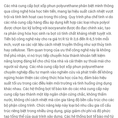
Các nhà cung cấp bọt xốp phun polyurethane phân biệt mình thông
qua công nghệ hóa học tiên tiến, mang lại hiệu suất cách nhiệt vượt
trội và tính linh hoạt cao trong thi công. Quy trình pha chế tinh vi do
các nhà cung cấp hàng đầu áp dụng kết hợp các loại nhựa polyol
được chọn lọc kỹ lưỡng với isocyanate được đo đạc chính xác, tạo
ra phản ứng hóa học sinh ra bọt có tính chất kháng nhiệt tuyệt vời.
Tiến bộ công nghệ này cho ra giá trị R từ R-3,6 đến R-6,5 trên mỗi
inch, vượt xa các vật liệu cách nhiệt truyền thống như sợi thủy tinh
hay cellulose. Tầm quan trọng của ưu thế công nghệ này là không
thể phủ nhận, vì nó trực tiếp chuyển hóa thành khoản tiết kiệm
năng lượng đáng kể cho chủ tòa nhà và cải thiện sự thoải mái cho
người sử dụng. Các nhà cung cấp bọt xốp phun polyurethane
chuyên nghiệp đầu tư mạnh vào nghiên cứu và phát triển để không
ngừng hoàn thiện các công thức hóa học của họ, đảm bảo hiệu
suất tối ưu trong các điều kiện môi trường và tình huống ứng dụng
khác nhau. Các hệ thống bọt tế bào kín do các nhà cung cấp này
cung cấp tạo thành một lớp ngăn chặn cứng chắc, không thấm
nước, không chỉ cách nhiệt mà còn gia tăng độ bền cấu trúc cho các
bộ phận công trình. Chức năng kép này loại bỏ nhu cầu gia cố cấu
trúc riêng biệt trong nhiều ứng dụng, giúp giảm chi phí và độ phức
tạp tổng thể của quá trình xây dựng. Các hệ thống bọt tế bào mở từ