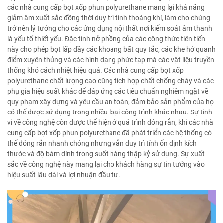
các nhà cung cấp bọt xốp phun polyurethane mang lại khả năng
giảm âm xuất sắc đồng thời duy trì tính thoáng khí, làm cho chúng
trở nên lý tưởng cho các ứng dụng nội thất nơi kiểm soát âm thanh
là yếu tố thiết yếu. Đặc tính nở phồng của các công thức tiên tiến
này cho phép bọt lấp đầy các khoang bất quy tắc, các khe hở quanh
điểm xuyên thủng và các hình dạng phức tạp mà các vật liệu truyền
thống khó cách nhiệt hiệu quả. Các nhà cung cấp bọt xốp
polyurethane chất lượng cao cũng tích hợp chất chống cháy và các
phụ gia hiệu suất khác để đáp ứng các tiêu chuẩn nghiêm ngặt về
quy phạm xây dựng và yêu cầu an toàn, đảm bảo sản phẩm của họ
có thể được sử dụng trong nhiều loại công trình khác nhau. Sự tinh
vi về công nghệ còn được thể hiện ở quá trình đóng rắn, khi các nhà
cung cấp bọt xốp phun polyurethane đã phát triển các hệ thống có
thể đóng rắn nhanh chóng nhưng vẫn duy trì tính ổn định kích
thước và độ bám dính trong suốt hàng thập kỷ sử dụng. Sự xuất
sắc về công nghệ này mang lại cho khách hàng sự tin tưởng vào
hiệu suất lâu dài và lợi nhuận đầu tư.