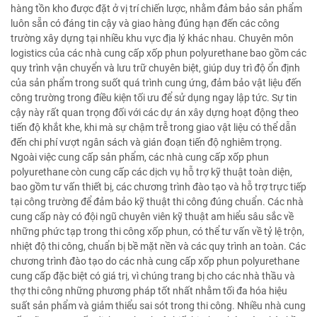
hàng tồn kho được đặt ở vị trí chiến lược, nhằm đảm bảo sản phẩm
luôn sẵn có đáng tin cậy và giao hàng đúng hạn đến các công
trường xây dựng tại nhiều khu vực địa lý khác nhau. Chuyên môn
logistics của các nhà cung cấp xốp phun polyurethane bao gồm các
quy trình vận chuyển và lưu trữ chuyên biệt, giúp duy trì độ ổn định
của sản phẩm trong suốt quá trình cung ứng, đảm bảo vật liệu đến
công trường trong điều kiện tối ưu để sử dụng ngay lập tức. Sự tin
cậy này rất quan trọng đối với các dự án xây dựng hoạt động theo
tiến độ khắt khe, khi mà sự chậm trễ trong giao vật liệu có thể dẫn
đến chi phí vượt ngân sách và gián đoạn tiến độ nghiêm trọng.
Ngoài việc cung cấp sản phẩm, các nhà cung cấp xốp phun
polyurethane còn cung cấp các dịch vụ hỗ trợ kỹ thuật toàn diện,
bao gồm tư vấn thiết bị, các chương trình đào tạo và hỗ trợ trực tiếp
tại công trường để đảm bảo kỹ thuật thi công đúng chuẩn. Các nhà
cung cấp này có đội ngũ chuyên viên kỹ thuật am hiểu sâu sắc về
những phức tạp trong thi công xốp phun, có thể tư vấn về tỷ lệ trộn,
nhiệt độ thi công, chuẩn bị bề mặt nền và các quy trình an toàn. Các
chương trình đào tạo do các nhà cung cấp xốp phun polyurethane
cung cấp đặc biệt có giá trị, vì chúng trang bị cho các nhà thầu và
thợ thi công những phương pháp tốt nhất nhằm tối đa hóa hiệu
suất sản phẩm và giảm thiểu sai sót trong thi công. Nhiều nhà cung