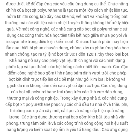
được thiết kế để đáp ứng các yêu cầu ứng dụng cụ thể. Chức năng
chính của bọt xịt polyurethane là tạo ra một lớp cách nhiệt liên tục,
nở ra khi thi công, lấp đầy các khe hở, vết nứt và khoảng trống bất
thường mà các vật liệu cách nhiệt truyền thống không thể xử lý hiệu
quả. Về mặt công nghệ, các nhà cung cấp bọt xịt polyurethane sử
dụng các công thức hóa học tiên tiến kết hợp giữa nhựa polyol và
isocyanate trong điều kiện kiểm soát. Khi các thành phần này trộn
lẫn qua thiết bị phun chuyên dụng, chúng xảy ra phản ứng hóa học
nhanh chóng, tạo ra tỷ lệ nở bọt từ 30:1 đến 120:1, tùy theo loại bọt.
Khả năng nở này cho phép vật liệu thích nghi với các hình dạng
phức tạp và tạo thành các hệ thống cách nhiệt liền mạch. Các đặc
điểm công nghệ bao gồm tính năng bám dính vượt trội, cho phép
bọt kết dính trực tiếp lên các bề mặt như gỗ, kim loại, bê tông và
gạch đá mà không cần đến các vật cố định cơ học. Các ứng dụng
của bọt xịt polyurethane trải rộng trên các lĩnh vực dân dụng,
thương mại và công nghiệp. Trong xây dựng nhà ở, các nhà cung
cấp bọt xịt polyurethane phục vụ các chủ đầu tư nhà ở và thầu phụ
thi công các dự án xây mới, cải tạo và nâng cấp hiệu quả năng
lượng. Các ứng dụng thương mại bao gồm kho bãi, tòa nhà văn
phòng, trung tâm bán lẻ và các công trình công cộng nơi hiệu suất
năng lượng và kiểm soát độ ẩm là yếu tố hàng đầu. Các ứng dụng