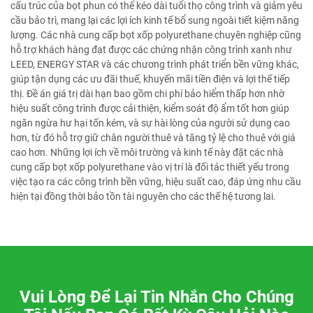
cấu trúc của bọt phun có thể kéo dài tuổi thọ công trình và giảm yêu
cầu bảo trì, mang lại các lợi ích kinh tế bổ sung ngoài tiết kiệm năng
lượng. Các nhà cung cấp bọt xốp polyurethane chuyên nghiệp cũng
hỗ trợ khách hàng đạt được các chứng nhận công trình xanh như
LEED, ENERGY STAR và các chương trình phát triển bền vững khác,
giúp tận dụng các ưu đãi thuế, khuyến mãi tiền điện và lợi thế tiếp
thị. Đề án giá trị dài hạn bao gồm chi phí bảo hiểm thấp hơn nhờ
hiệu suất công trình được cải thiện, kiểm soát độ ẩm tốt hơn giúp
ngăn ngừa hư hại tốn kém, và sự hài lòng của người sử dụng cao
hơn, từ đó hỗ trợ giữ chân người thuê và tăng tỷ lệ cho thuê với giá
cao hơn. Những lợi ích về môi trường và kinh tế này đặt các nhà
cung cấp bọt xốp polyurethane vào vị trí là đối tác thiết yếu trong
việc tạo ra các công trình bền vững, hiệu suất cao, đáp ứng nhu cầu
hiện tại đồng thời bảo tồn tài nguyên cho các thế hệ tương lai.
Vui Lòng Để Lại Tin Nhắn Cho Chúng