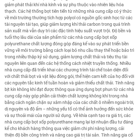
giảm phát thải khí nhà kính và sự phụ thuộc vào nhiên liệu hóa
thạch. Các hệ thống bọt tiên tiến từ những nhà cung cấp có ý thức
về môi trường thường tích hợp polyol có nguồn gốc sinh học từ các
tài nguyên tái tạo, giúp giảm lượng khí thải carbon trong quá trình
sản xuất mà vẫn duy trì các đặc tính hiệu suất vượt trội. Độ bền và
tuổi thọ lâu dài của sản phẩm từ các nhà cung cấp bọt xốp
polyurethane chất lượng đóng góp đáng kể vào sự phát triển bền
vững về môi trường bằng cách loại bỏ nhu cầu thay thế hoặc bảo trì
trong nhiều thập kỷ sử dụng, giảm lượng chất thải và tiêu thụ tài
nguyên liên quan đến các hệ thống cách nhiệt truyền thống. Nhiều
nhà cung cấp đã triển khai các chương trình tái chế toàn diện đối
với chất thải bọt và vật liệu đóng gói, thể hiện cam kết của họ đối với
các nguyên tắc kinh tế tuần hoàn và giảm thiểu chất thải. Tính năng
bịt kín không khí đạt được thông qua ứng dụng bọt phun từ các nhà
cung cấp này góp phần cải thiện chất lượng không khí trong nhà
bằng cách ngăn chặn sự xâm nhập của các chất ô nhiễm ngoài trời,
dị nguyên và độ ẩm – những yếu tố có thể ảnh hưởng đến sức khỏe
và sự thoải mái của người sử dụng. Về khía cạnh tạo ra giá trị, các
nhà cung cấp bọt xốp polyurethane mang lại lợi nhuận đầu tư đáng
kể cho khách hàng thông qua việc giảm chi phí năng lượng, cải
thiện độ bền công trình và nâng cao giá trị tài sản. Tính năng gia cố