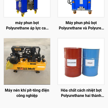
máy phun bọt
Máy phun phủ bọt
Polyurethane áp lực cao
Polyurethane và Polyurea
k3000 cho cách nhiệt
thủy lực chất lượng K7000
tường và phun mái
đã được chứng nhận CE
Máy nén khí pít-tông điện
Hóa chất cách nhiệt bọt
công nghiệp
Polyurethane hai thành
phần