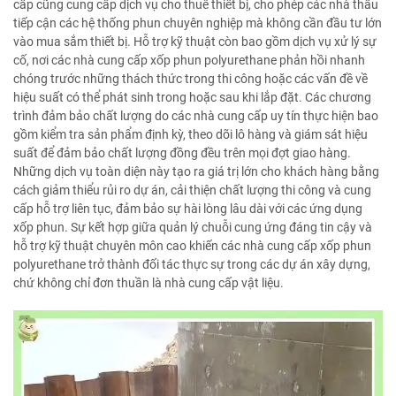
cấp cũng cung cấp dịch vụ cho thuê thiết bị, cho phép các nhà thầu
tiếp cận các hệ thống phun chuyên nghiệp mà không cần đầu tư lớn
vào mua sắm thiết bị. Hỗ trợ kỹ thuật còn bao gồm dịch vụ xử lý sự
cố, nơi các nhà cung cấp xốp phun polyurethane phản hồi nhanh
chóng trước những thách thức trong thi công hoặc các vấn đề về
hiệu suất có thể phát sinh trong hoặc sau khi lắp đặt. Các chương
trình đảm bảo chất lượng do các nhà cung cấp uy tín thực hiện bao
gồm kiểm tra sản phẩm định kỳ, theo dõi lô hàng và giám sát hiệu
suất để đảm bảo chất lượng đồng đều trên mọi đợt giao hàng.
Những dịch vụ toàn diện này tạo ra giá trị lớn cho khách hàng bằng
cách giảm thiểu rủi ro dự án, cải thiện chất lượng thi công và cung
cấp hỗ trợ liên tục, đảm bảo sự hài lòng lâu dài với các ứng dụng
xốp phun. Sự kết hợp giữa quản lý chuỗi cung ứng đáng tin cậy và
hỗ trợ kỹ thuật chuyên môn cao khiến các nhà cung cấp xốp phun
polyurethane trở thành đối tác thực sự trong các dự án xây dựng,
chứ không chỉ đơn thuần là nhà cung cấp vật liệu.