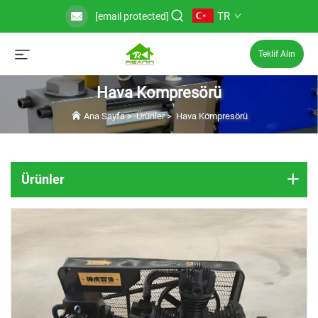
TR
[email protected]
Teklif Alın
Hava Kompresörü
Ana Sayfa
>
Ürünler
>
Hava Kompresörü
Ürünler