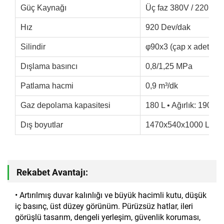
Güç Kaynağı
Üç faz 380V / 220
Hız
920 Dev/dak
Silindir
φ90x3 (çap x adet)
Dışlama basıncı
0,8/1,25 MPa
Patlama hacmi
0,9 m³/dk
Gaz depolama kapasitesi
180 L • Ağırlık: 190 kg
Dış boyutlar
1470x540x1000 L×G
Rekabet Avantajı:
• Artırılmış duvar kalınlığı ve büyük hacimli kutu, düşük
iç basınç, üst düzey görünüm. Pürüzsüz hatlar, ileri
görüşlü tasarım, dengeli yerleşim, güvenlik koruması,