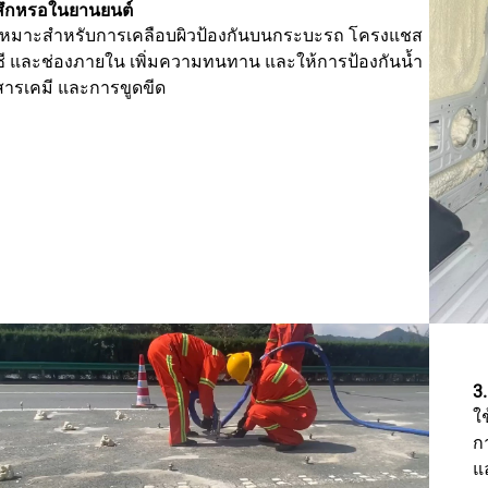
สึกหรอในยานยนต์
เหมาะสำหรับการเคลือบผิวป้องกันบนกระบะรถ โครงแชส
ซี และช่องภายใน เพิ่มความทนทาน และให้การป้องกันน้ำ
สารเคมี และการขูดขีด
3
ใ
ก
แ