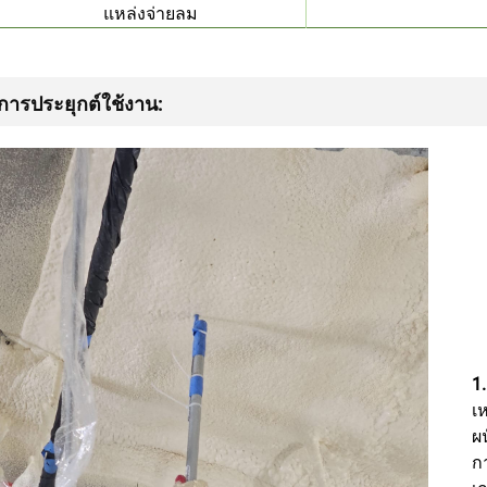
แหล่งจ่ายลม
การประยุกต์ใช้งาน:
1
เ
ผ
ก