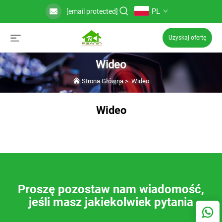
PL
[email protected]
Uzyskaj ofertę
Wideo
Strona Główna
>
Wideo
Wideo
Proszę pozostaw nam wiadomość,
jeśli masz jakiekolwiek pytania