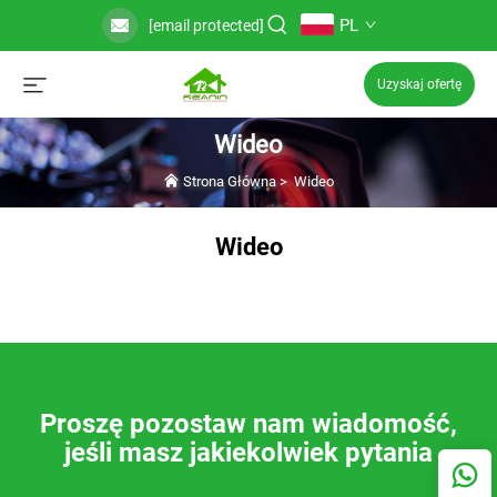
PL
[email protected]
Uzyskaj ofertę
Wideo
Strona Główna
>
Wideo
Wideo
Proszę pozostaw nam wiadomość,
jeśli masz jakiekolwiek pytania