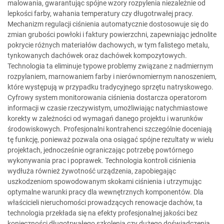
malowania, gwarantując spójne wzory rozpylenia niezależnie od
lepkości farby, wahania temperatury czy długotrwałej pracy.
Mechanizm regulacji ciśnienia automatycznie dostosowuje się do
zmian grubości powłoki i faktury powierzchni, zapewniając jednolite
pokrycie różnych materiałów dachowych, w tym falistego metalu,
tynkowanych dachówek oraz dachówek kompozytowych.
Technologia ta eliminuje typowe problemy związane z nadmiernym
rozpylaniem, marnowaniem farby i nierównomiernym nanoszeniem,
które występują w przypadku tradycyjnego sprzętu natryskowego.
Cyfrowy system monitorowania ciśnienia dostarcza operatorom
informacji w czasie rzeczywistym, umożliwiając natychmiastowe
korekty w zależności od wymagań danego projektu i warunków
środowiskowych. Profesjonalni kontrahenci szczególnie doceniają
tę funkcję, ponieważ pozwala ona osiągać spójne rezultaty w wielu
projektach, jednocześnie ograniczając potrzebę powtórnego
wykonywania prac i poprawek. Technologia kontroli ciśnienia
wydłuża również żywotność urządzenia, zapobiegając
uszkodzeniom spowodowanym skokami ciśnienia i utrzymując
optymalne warunki pracy dla wewnętrznych komponentów. Dla
właścicieli nieruchomości prowadzących renowacje dachów, ta
technologia przekłada się na efekty profesjonalnej jakości bez
konieczności długotrwałego szkolenia czy dużego doświadczenia.