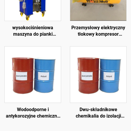
wysokociśnieniowa
Przemysłowy elektryczny
maszyna do pianki
tłokowy kompresor
poliuretanowej k3000 do
powietrza
izolacji ścian i natrysku
dachów
Wodoodporne i
Dwu-składnikowe
antykorozyjne chemiczne
chemikalia do izolacji
surowce polimocznikowe
pianą poliuretanową