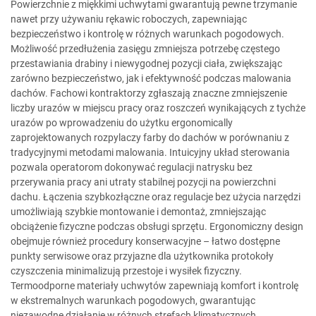
Powierzchnie z miękkimi uchwytami gwarantują pewne trzymanie
nawet przy używaniu rękawic roboczych, zapewniając
bezpieczeństwo i kontrolę w różnych warunkach pogodowych.
Możliwość przedłużenia zasięgu zmniejsza potrzebę częstego
przestawiania drabiny i niewygodnej pozycji ciała, zwiększając
zarówno bezpieczeństwo, jak i efektywność podczas malowania
dachów. Fachowi kontraktorzy zgłaszają znaczne zmniejszenie
liczby urazów w miejscu pracy oraz roszczeń wynikających z tychże
urazów po wprowadzeniu do użytku ergonomically
zaprojektowanych rozpylaczy farby do dachów w porównaniu z
tradycyjnymi metodami malowania. Intuicyjny układ sterowania
pozwala operatorom dokonywać regulacji natrysku bez
przerywania pracy ani utraty stabilnej pozycji na powierzchni
dachu. Łączenia szybkozłączne oraz regulacje bez użycia narzędzi
umożliwiają szybkie montowanie i demontaż, zmniejszając
obciążenie fizyczne podczas obsługi sprzętu. Ergonomiczny design
obejmuje również procedury konserwacyjne – łatwo dostępne
punkty serwisowe oraz przyjazne dla użytkownika protokoły
czyszczenia minimalizują przestoje i wysiłek fizyczny.
Termoodporne materiały uchwytów zapewniają komfort i kontrolę
w ekstremalnych warunkach pogodowych, gwarantując
niezawodne działanie w różnych strefach klimatycznych.