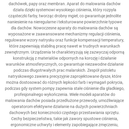
dachówek, papy oraz membran. Aparat do malowania dachów
działa dzięki systemowi wysokiego ciśnienia, który rozpyla
cząsteczki farby, tworząc drobny mgieł, co gwarantuje jednolite
naniesienie na nieregularne i teksturowane powierzchnie typowe
dla dachów. Nowoczesne aparaty do malowania dachów są
wyposażone w zaawansowane mechanizmy regulacji ciśnienia,
regulowane wzory natrysku oraz funkcje kompensacji temperatury,
które zapewniają stabilną pracę nawet w trudnych warunkach
zewnętrznym. Urządzenia te charakteryzują się zazwyczaj odporną
konstrukcją z materiałów odpornych na korozję i działanie
warunków atmosferycznych, co gwarantuje niezawodne działanie
podczas długotrwałych prac malarskich. Zespół pistoletu
natryskowego zawiera precyzyjnie zaprojektowane dysze, które
można dostosować do różnych lepkości farb i wymagań pokrycia,
podczas gdy system pompy zapewnia stałe ciśnienie dla gładkiego,
profesjonalnego wykończenia. Wiele modeli aparatów do
malowania dachów posiada przedłużone przewody, umożliwiające
operatorom efektywne działanie na dużych powierzchniach
dachowych bez konieczności częstego przestawiania sprzętu.
Cechy bezpieczeństwa, takie jak zawory spustowe ciśnienia,
ergonomiczne uchwyty i elementy zapobiegające zmęczeniu,