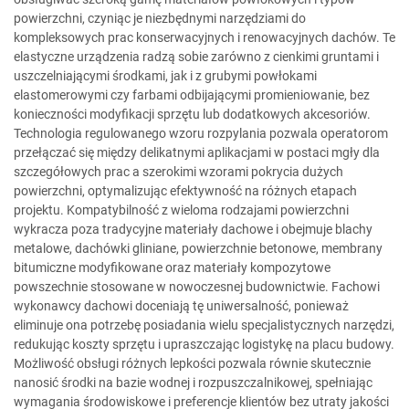
powierzchni, czyniąc je niezbędnymi narzędziami do
kompleksowych prac konserwacyjnych i renowacyjnych dachów. Te
elastyczne urządzenia radzą sobie zarówno z cienkimi gruntami i
uszczelniającymi środkami, jak i z grubymi powłokami
elastomerowymi czy farbami odbijającymi promieniowanie, bez
konieczności modyfikacji sprzętu lub dodatkowych akcesoriów.
Technologia regulowanego wzoru rozpylania pozwala operatorom
przełączać się między delikatnymi aplikacjami w postaci mgły dla
szczegółowych prac a szerokimi wzorami pokrycia dużych
powierzchni, optymalizując efektywność na różnych etapach
projektu. Kompatybilność z wieloma rodzajami powierzchni
wykracza poza tradycyjne materiały dachowe i obejmuje blachy
metalowe, dachówki gliniane, powierzchnie betonowe, membrany
bitumiczne modyfikowane oraz materiały kompozytowe
powszechnie stosowane w nowoczesnej budownictwie. Fachowi
wykonawcy dachowi doceniają tę uniwersalność, ponieważ
eliminuje ona potrzebę posiadania wielu specjalistycznych narzędzi,
redukując koszty sprzętu i upraszczając logistykę na placu budowy.
Możliwość obsługi różnych lepkości pozwala równie skutecznie
nanosić środki na bazie wodnej i rozpuszczalnikowej, spełniając
wymagania środowiskowe i preferencje klientów bez utraty jakości