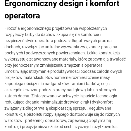
Ergonomiczny design i komfort
operatora
Filozofia ergonomicznego projektowania współczesnych
rozpylaczy farby do dachów skupia się na komforcie i
bezpieczeństwie operatora podczas długotrwałych prac na
dachach, rozwiązując unikalne wyzwania związane z pracą na
pochyłych i podwyższonych powierzchniach. Lekka konstrukcja
wykorzystuje zaawansowane materiały, które zapewniają trwałość
przy jednoczesnym zmniejszeniu zmęczenia operatora,
umożliwiając utrzymanie produktywności podczas całodniowych
projektów malarskich. Równomierne rozmieszczenie masy
zapobiega obciążeniu nadgarstków, ramion i barków, co jest
szczególnie ważne podczas pracy nad głową lub na stromych
kątach dachu. Zintegrowana w uchwycie i spuście technologia
redukująca drgania minimalizuje drętwienie rąk i dyskomfort
związany z długotrwałą eksploatacją sprzętu. Regulowana
konstrukcja pistoletu rozpylającego dostosowuje się do różnych
wzrostów i preferencji operatorów, zapewniając optymalną
kontrolę i precyzję niezależnie od cech fizycznych użytkownika.