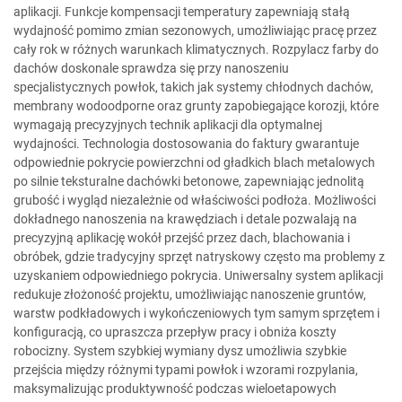
aplikacji. Funkcje kompensacji temperatury zapewniają stałą
wydajność pomimo zmian sezonowych, umożliwiając pracę przez
cały rok w różnych warunkach klimatycznych. Rozpylacz farby do
dachów doskonale sprawdza się przy nanoszeniu
specjalistycznych powłok, takich jak systemy chłodnych dachów,
membrany wodoodporne oraz grunty zapobiegające korozji, które
wymagają precyzyjnych technik aplikacji dla optymalnej
wydajności. Technologia dostosowania do faktury gwarantuje
odpowiednie pokrycie powierzchni od gładkich blach metalowych
po silnie teksturalne dachówki betonowe, zapewniając jednolitą
grubość i wygląd niezależnie od właściwości podłoża. Możliwości
dokładnego nanoszenia na krawędziach i detale pozwalają na
precyzyjną aplikację wokół przejść przez dach, blachowania i
obróbek, gdzie tradycyjny sprzęt natryskowy często ma problemy z
uzyskaniem odpowiedniego pokrycia. Uniwersalny system aplikacji
redukuje złożoność projektu, umożliwiając nanoszenie gruntów,
warstw podkładowych i wykończeniowych tym samym sprzętem i
konfiguracją, co upraszcza przepływ pracy i obniża koszty
robocizny. System szybkiej wymiany dysz umożliwia szybkie
przejścia między różnymi typami powłok i wzorami rozpylania,
maksymalizując produktywność podczas wieloetapowych