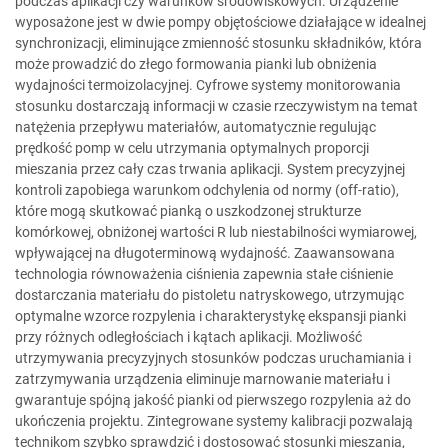
podczas aplikacji czy warunków środowiskowych. Urządzenie
wyposażone jest w dwie pompy objętościowe działające w idealnej
synchronizacji, eliminujące zmienność stosunku składników, która
może prowadzić do złego formowania pianki lub obniżenia
wydajności termoizolacyjnej. Cyfrowe systemy monitorowania
stosunku dostarczają informacji w czasie rzeczywistym na temat
natężenia przepływu materiałów, automatycznie regulując
prędkość pomp w celu utrzymania optymalnych proporcji
mieszania przez cały czas trwania aplikacji. System precyzyjnej
kontroli zapobiega warunkom odchylenia od normy (off-ratio),
które mogą skutkować pianką o uszkodzonej strukturze
komórkowej, obniżonej wartości R lub niestabilności wymiarowej,
wpływającej na długoterminową wydajność. Zaawansowana
technologia równoważenia ciśnienia zapewnia stałe ciśnienie
dostarczania materiału do pistoletu natryskowego, utrzymując
optymalne wzorce rozpylenia i charakterystykę ekspansji pianki
przy różnych odległościach i kątach aplikacji. Możliwość
utrzymywania precyzyjnych stosunków podczas uruchamiania i
zatrzymywania urządzenia eliminuje marnowanie materiału i
gwarantuje spójną jakość pianki od pierwszego rozpylenia aż do
ukończenia projektu. Zintegrowane systemy kalibracji pozwalają
technikom szybko sprawdzić i dostosować stosunki mieszania,