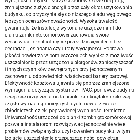
wydajność budynku. Korzyści środowiskowe obejmują
zmniejszone zużycie energii przez cały okres użytkowania
budynku, co przyczynia się do niższego śladu węglowego i
lepszych ocen zrównoważoności. Wysoka trwałość
gwarantuje, że instalacje wykonane urządzeniami do
pianki zamkniętokomórkowej zachowują swoje
właściwości eksploatacyjne przez dziesięciolecia bez
degradacji, osiadania czy utraty wydajności. Poprawa
jakości powietrza w pomieszczeniach wynika z możliwości
uszczelnienia przez urządzenie alergenów, zanieczyszczeń
i innych czynników zewnętrznych przy jednoczesnym
zachowaniu odpowiednich właściwości bariery parowej.
Efektywność kosztowa ujawnia się poprzez zmniejszone
wymagania dotyczące systemów HVAC, ponieważ budynki
ocieplone urządzeniami do pianki zamkniętokomórkowej
często wymagają mniejszych systemów grzewczo-
chłodniczych dzięki poprawionej wydajności termicznej.
Uniwersalność urządzeń do pianki zamkniętokomórkowej
pozwala instalatorom rozwiązywać jednocześnie wiele
problemów związanych z użytkowaniem budynku, w tym
izolację, uszczelnienie przepuszczalności powietrza,