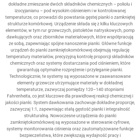
dokładne zmieszanie dwóch składników chemicznych – poliolu i
izocyjanianu – pod wysokim ciśnieniem i w kontrolowanej
temperaturze, co prowadzi do powstania gęstej pianki o zamkniętej
strukturze komórkowej. Urządzenie składa się z kilku kluczowych
elementów, w tym rur grzewczych, pistoletów natryskowych, pomp
dawkujących oraz zbiorników materiałowych, które współpracują
ze sobą, zapewniając spójne nanoszenie pianki. Główne funkcje
urządzeń do pianki zamkniętokomórkowej obejmują regulację
temperatury materiałów, precyzyjną kontrolę proporcji składników
chemicznych oraz systemy dostarczania pod ciśnieniem, które
gwarantują optymalne rozprężenie i przyleganie pianki.
Technologicznie, te systemy są wyposażone w zaawansowane
elementy grzewcze utrzymujące materiały w dokładnej
temperaturze, zazwyczaj pomiędzy 120–140 stopniami
Fahrenheita, co jest kluczowe dla prawidłowej reakcji chemicznej i
jakości pianki. System dawkowania zachowuje dokładne proporcje,
zazwyczaj 1:1, zapewniając stałą gęstość pianki i integralność
strukturalną. Nowoczesne urządzenia do pianki
zamkniętokomórkowej są wyposażone w sterowanie cyfrowe,
systemy monitorowania ciśnienia oraz zautomatyzowane funkcje
bezpieczeństwa, które zwiększają wydajność pracy i