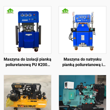
Maszyna do izolacji pianką
Maszyna do natrysku
poliuretanową PU K2000
pianką poliuretanową i
do powłok dachowych
polimoczną K7000 z
certyfikatem CE