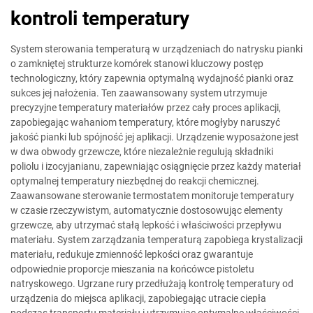
kontroli temperatury
System sterowania temperaturą w urządzeniach do natrysku pianki
o zamkniętej strukturze komórek stanowi kluczowy postęp
technologiczny, który zapewnia optymalną wydajność pianki oraz
sukces jej nałożenia. Ten zaawansowany system utrzymuje
precyzyjne temperatury materiałów przez cały proces aplikacji,
zapobiegając wahaniom temperatury, które mogłyby naruszyć
jakość pianki lub spójność jej aplikacji. Urządzenie wyposażone jest
w dwa obwody grzewcze, które niezależnie regulują składniki
poliolu i izocyjanianu, zapewniając osiągnięcie przez każdy materiał
optymalnej temperatury niezbędnej do reakcji chemicznej.
Zaawansowane sterowanie termostatem monitoruje temperatury
w czasie rzeczywistym, automatycznie dostosowując elementy
grzewcze, aby utrzymać stałą lepkość i właściwości przepływu
materiału. System zarządzania temperaturą zapobiega krystalizacji
materiału, redukuje zmienność lepkości oraz gwarantuje
odpowiednie proporcje mieszania na końcówce pistoletu
natryskowego. Ugrzane rury przedłużają kontrolę temperatury od
urządzenia do miejsca aplikacji, zapobiegając utracie ciepła