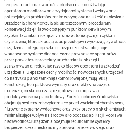
temperaturach oraz wartościach ciśnienia, umożliwiając
operatorom monitorowanie wydajności systemu i wykrywanie
potencjalnych problemów zanim wpłyną one na jakość naniesienia.
Urządzenia charakteryzują się uproszczonymi procedurami
konserwacji dzięki łatwo dostępnym punktom serwisowym,
szybkim łącznikom rozłącznym oraz automatycznym cyklom
czyszczenia, które skracają czas przestojów i wydłużają żywotność
urządzenia. Integracja szkoleń bezpieczeństwa obejmuje
wbudowane systemy diagnostyczne prowadzące operatorów
przez prawidłowe procedury uruchamiania, obsługi i
zatrzymywania, redukując ryzyko błędów operatora i uszkodzeń
urządzenia. Ulepszone cechy mobilności nowoczesnych urządzeń
do natrysku pianki zamkniętakomórkowej obejmują lekką
konstrukcję, kompaktowe wymiary oraz efektywne zużycie
materiału, co skraca czas przygotowania i poprawia
produktywność na placu budowy. Funkcje ochrony środowiska
obejmują systemy zabezpieczające przed wyciekami chemicznymi,
filtrowane systemy wydechowe oraz tryby pracy o niskich emisjach,
minimalizujące wpływ na środowisko podczas aplikacji. Poprawa
niezawodności urządzenia obejmuje redundantne systemy
bezpieczeństwa, mechanizmy sterowania rezerwowego oraz