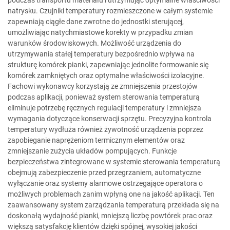
podczas transportu materiału i utrzymując optymalne właściwości
natrysku. Czujniki temperatury rozmieszczone w całym systemie
zapewniają ciągłe dane zwrotne do jednostki sterującej,
umożliwiając natychmiastowe korekty w przypadku zmian
warunków środowiskowych. Możliwość urządzenia do
utrzymywania stałej temperatury bezpośrednio wpływa na
strukturę komórek pianki, zapewniając jednolite formowanie się
komórek zamkniętych oraz optymalne właściwości izolacyjne.
Fachowi wykonawcy korzystają ze zmniejszenia przestojów
podczas aplikacji, ponieważ system sterowania temperaturą
eliminuje potrzebę ręcznych regulacji temperatury i zmniejsza
wymagania dotyczące konserwacji sprzętu. Precyzyjna kontrola
temperatury wydłuża również żywotność urządzenia poprzez
zapobieganie naprężeniom termicznym elementów oraz
zmniejszanie zużycia układów pompujących. Funkcje
bezpieczeństwa zintegrowane w systemie sterowania temperaturą
obejmują zabezpieczenie przed przegrzaniem, automatyczne
wyłączanie oraz systemy alarmowe ostrzegające operatora o
możliwych problemach zanim wpłyną one na jakość aplikacji. Ten
zaawansowany system zarządzania temperaturą przekłada się na
doskonałą wydajność pianki, mniejszą liczbę powtórek prac oraz
większą satysfakcję klientów dzięki spójnej, wysokiej jakości