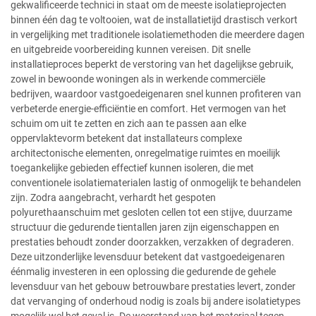
gekwalificeerde technici in staat om de meeste isolatieprojecten
binnen één dag te voltooien, wat de installatietijd drastisch verkort
in vergelijking met traditionele isolatiemethoden die meerdere dagen
en uitgebreide voorbereiding kunnen vereisen. Dit snelle
installatieproces beperkt de verstoring van het dagelijkse gebruik,
zowel in bewoonde woningen als in werkende commerciële
bedrijven, waardoor vastgoedeigenaren snel kunnen profiteren van
verbeterde energie-efficiëntie en comfort. Het vermogen van het
schuim om uit te zetten en zich aan te passen aan elke
oppervlaktevorm betekent dat installateurs complexe
architectonische elementen, onregelmatige ruimtes en moeilijk
toegankelijke gebieden effectief kunnen isoleren, die met
conventionele isolatiematerialen lastig of onmogelijk te behandelen
zijn. Zodra aangebracht, verhardt het gespoten
polyurethaanschuim met gesloten cellen tot een stijve, duurzame
structuur die gedurende tientallen jaren zijn eigenschappen en
prestaties behoudt zonder doorzakken, verzakken of degraderen.
Deze uitzonderlijke levensduur betekent dat vastgoedeigenaren
éénmalig investeren in een oplossing die gedurende de gehele
levensduur van het gebouw betrouwbare prestaties levert, zonder
dat vervanging of onderhoud nodig is zoals bij andere isolatietypes
mogelijk wel het geval is. De weerstand van het materiaal tegen