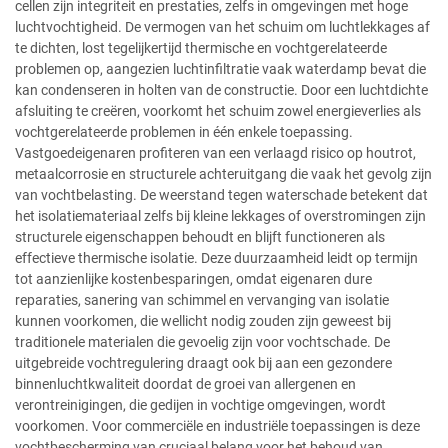
cellen zijn integriteit en prestaties, zelfs in omgevingen met hoge
luchtvochtigheid. De vermogen van het schuim om luchtlekkages af
te dichten, lost tegelijkertijd thermische en vochtgerelateerde
problemen op, aangezien luchtinfiltratie vaak waterdamp bevat die
kan condenseren in holten van de constructie. Door een luchtdichte
afsluiting te creëren, voorkomt het schuim zowel energieverlies als
vochtgerelateerde problemen in één enkele toepassing.
Vastgoedeigenaren profiteren van een verlaagd risico op houtrot,
metaalcorrosie en structurele achteruitgang die vaak het gevolg zijn
van vochtbelasting. De weerstand tegen waterschade betekent dat
het isolatiemateriaal zelfs bij kleine lekkages of overstromingen zijn
structurele eigenschappen behoudt en blijft functioneren als
effectieve thermische isolatie. Deze duurzaamheid leidt op termijn
tot aanzienlijke kostenbesparingen, omdat eigenaren dure
reparaties, sanering van schimmel en vervanging van isolatie
kunnen voorkomen, die wellicht nodig zouden zijn geweest bij
traditionele materialen die gevoelig zijn voor vochtschade. De
uitgebreide vochtregulering draagt ook bij aan een gezondere
binnenluchtkwaliteit doordat de groei van allergenen en
verontreinigingen, die gedijen in vochtige omgevingen, wordt
voorkomen. Voor commerciële en industriële toepassingen is deze
vochtbescherming van cruciaal belang voor het behoud van