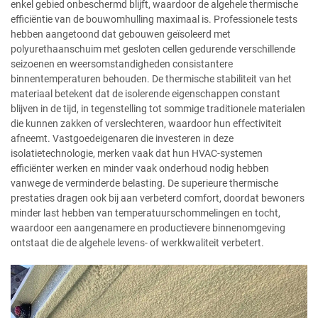
enkel gebied onbeschermd blijft, waardoor de algehele thermische
efficiëntie van de bouwomhulling maximaal is. Professionele tests
hebben aangetoond dat gebouwen geïsoleerd met
polyurethaanschuim met gesloten cellen gedurende verschillende
seizoenen en weersomstandigheden consistantere
binnentemperaturen behouden. De thermische stabiliteit van het
materiaal betekent dat de isolerende eigenschappen constant
blijven in de tijd, in tegenstelling tot sommige traditionele materialen
die kunnen zakken of verslechteren, waardoor hun effectiviteit
afneemt. Vastgoedeigenaren die investeren in deze
isolatietechnologie, merken vaak dat hun HVAC-systemen
efficiënter werken en minder vaak onderhoud nodig hebben
vanwege de verminderde belasting. De superieure thermische
prestaties dragen ook bij aan verbeterd comfort, doordat bewoners
minder last hebben van temperatuurschommelingen en tocht,
waardoor een aangenamere en productievere binnenomgeving
ontstaat die de algehele levens- of werkkwaliteit verbetert.