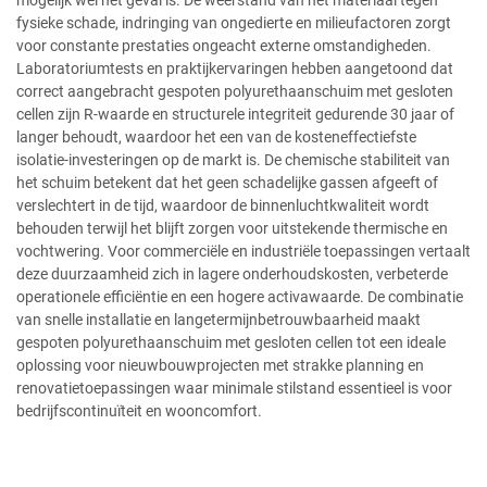
fysieke schade, indringing van ongedierte en milieufactoren zorgt
voor constante prestaties ongeacht externe omstandigheden.
Laboratoriumtests en praktijkervaringen hebben aangetoond dat
correct aangebracht gespoten polyurethaanschuim met gesloten
cellen zijn R-waarde en structurele integriteit gedurende 30 jaar of
langer behoudt, waardoor het een van de kosteneffectiefste
isolatie-investeringen op de markt is. De chemische stabiliteit van
het schuim betekent dat het geen schadelijke gassen afgeeft of
verslechtert in de tijd, waardoor de binnenluchtkwaliteit wordt
behouden terwijl het blijft zorgen voor uitstekende thermische en
vochtwering. Voor commerciële en industriële toepassingen vertaalt
deze duurzaamheid zich in lagere onderhoudskosten, verbeterde
operationele efficiëntie en een hogere activawaarde. De combinatie
van snelle installatie en langetermijnbetrouwbaarheid maakt
gespoten polyurethaanschuim met gesloten cellen tot een ideale
oplossing voor nieuwbouwprojecten met strakke planning en
renovatietoepassingen waar minimale stilstand essentieel is voor
bedrijfscontinuïteit en wooncomfort.