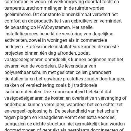
comfortabeler woon- of werkomgeving doordat tocht en
temperatuurschommelingen in de ruimte worden
geëlimineerd. Dit constante binnenklimaat verbetert het
comfort en de productiviteit van gebruikers en vermindert
de belasting op HVAC-systemen. Het snelle
installatieproces beperkt de verstoring van dagelijkse
activiteiten, zowel in woningen als in commerciële
bedrijven. Professionele installateurs kunnen de meeste
projecten binnen één dag afronden, zodat
vastgoedeigenaren onmiddellijk kunnen beginnen met het
ervaren van de voordelen. De levensduur van
polyurethaanschuim met gesloten cellen garandeert
tientallen jaren betrouwbare prestaties zonder doorhangen,
zakken of verslechtering zoals bij traditionele
isolatiematerialen. Deze duurzaamheid betekent dat
vastgoedeigenaren de kosten en overlast van vervanging of
onderhoud kunnen vermijden, waardoor het een echte 'zet-
en-vergeet'-oplossing is. De bestandheid van het schuim
tegen plagen en knaagdieren vormt een extra voordeel,
aangezien de dichte structuur niet gemakkelijk kan worden
doorgedrongen of gebruikt als nestplaats door insecten of