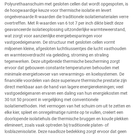
Polyurethaanschuim met gesloten cellen dat wordt opgespoten, is
de hoogwaardige keuze voor thermische isolatie en levert
ongeëvenaarde R-waarden die traditionele isolatiematerialen verre
overtreffen. Met R-waarden van 6 tot 7 per inch dikte biedt deze
geavanceerde isolatieoplossing uitzonderlijke warmteweerstand,
wat zorgt voor aanzienlijke energiebesparingen voor
vastgoedeigenaren. De structuur met gesloten cellen vormt
miljoenen kleine, afgesloten luchtkussentjes die lucht vasthouden
en warmteoverdracht via geleiding, stroming en straling
tegenwerken. Deze uitgebreide thermische bescherming zorgt
ervoor dat gebouwen constante temperaturen behouden met
minimale energietoevoer van verwarmings- en koelsystemen. De
financiële voordelen van deze superieure thermische prestatie zijn
direct merkbaar aan de hand van lagere energierekeningen; veel
vastgoedeigenaren ervaren een daling van hun energiekosten met
30 tot 50 procent in vergelijking met conventionele
isolatiemethoden. Het vermogen van het schuim om uit te zetten en
elke kier, spleet en onregelmatige ruimte op te vullen, creëert een
doorlopende isolatiehuls die thermische bruggen en koude plekken
elimineert, zoals vaak optreden bij traditionele platen- of
losblazenisolatie. Deze naadloze bedekking zorgt ervoor dat geen