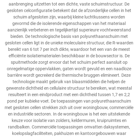
aanbrenging uitzetten tot een dichte, vaste schuimstructuur. De
gesloten celconfiguratie betekent dat de afzonderlijke cellen in het
schuim afgesloten zijn, waarbij kleine luchtkussens worden
gevormd die de isolerende eigenschappen van het materiaal
aanzienlijk verbeteren en tegelijkertijd superieure vochtweerstand
bieden. De technologische basis van polyurethaanschuim met
gesloten cellen ligt in de unieke moleculaire structuur, die R-waarden
bereikt van 6 tot 7 per inch dikte, waardoor het een van de meest
efficiënte isolatiematerialen beschikbaar in de bouwsector is. De
spuitmethode zorgt ervoor dat het schuim perfect aansluit op
onregelmatige oppervlakken, gaten wordt gevuld en een naadloze
barrière wordt gecreëerd die thermische bruggen elimineert. Deze
technologie maakt gebruik van blaasmiddelen die helpen de
gewenste dichtheid en cellulaire structuur te bereiken, wat meestal
resulteert in een eindproduct met een dichtheid tussen 1,7 en 2,2
pond per kubieke voet. De toepassingen van polyurethaanschuim
met gesloten cellen strekken zich uit over woningbouw, commerciële
en industriële sectoren. In de woningbouw is het een uitstekende
keuze voor isolatie van zolders, keldermuren, kruipruimtes en
randbalken. Commerciële toepassingen omvatten daksystemen,
koelopslagfaciliteiten, pakhuizen en kantoorgebouwen waar