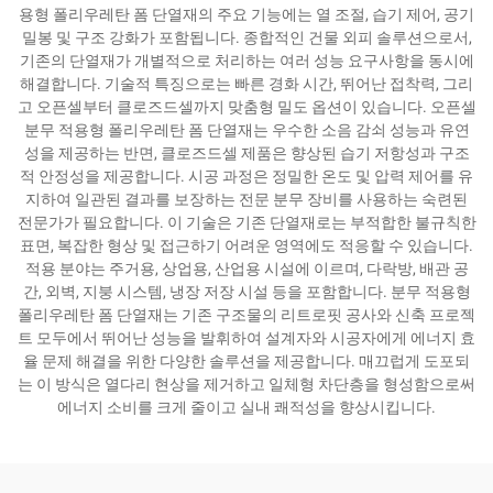
용형 폴리우레탄 폼 단열재의 주요 기능에는 열 조절, 습기 제어, 공기
밀봉 및 구조 강화가 포함됩니다. 종합적인 건물 외피 솔루션으로서,
기존의 단열재가 개별적으로 처리하는 여러 성능 요구사항을 동시에
해결합니다. 기술적 특징으로는 빠른 경화 시간, 뛰어난 접착력, 그리
고 오픈셀부터 클로즈드셀까지 맞춤형 밀도 옵션이 있습니다. 오픈셀
분무 적용형 폴리우레탄 폼 단열재는 우수한 소음 감쇠 성능과 유연
성을 제공하는 반면, 클로즈드셀 제품은 향상된 습기 저항성과 구조
적 안정성을 제공합니다. 시공 과정은 정밀한 온도 및 압력 제어를 유
지하여 일관된 결과를 보장하는 전문 분무 장비를 사용하는 숙련된
전문가가 필요합니다. 이 기술은 기존 단열재로는 부적합한 불규칙한
표면, 복잡한 형상 및 접근하기 어려운 영역에도 적응할 수 있습니다.
적용 분야는 주거용, 상업용, 산업용 시설에 이르며, 다락방, 배관 공
간, 외벽, 지붕 시스템, 냉장 저장 시설 등을 포함합니다. 분무 적용형
폴리우레탄 폼 단열재는 기존 구조물의 리트로핏 공사와 신축 프로젝
트 모두에서 뛰어난 성능을 발휘하여 설계자와 시공자에게 에너지 효
율 문제 해결을 위한 다양한 솔루션을 제공합니다. 매끄럽게 도포되
는 이 방식은 열다리 현상을 제거하고 일체형 차단층을 형성함으로써
에너지 소비를 크게 줄이고 실내 쾌적성을 향상시킵니다.