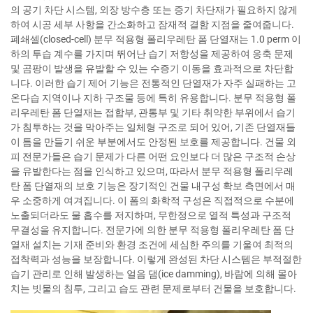
의 공기 차단 시스템, 외장 방수층 또는 증기 차단재가 필요하지 않게
하여 시공 세부 사항을 간소화하고 잠재적 결함 지점을 줄여줍니다.
폐쇄셀(closed-cell) 분무 적용형 폴리우레탄 폼 단열재는 1.0 perm 이
하의 투습 계수를 가지며 뛰어난 습기 저항성을 제공하여 응축 문제
및 곰팡이 발생을 유발할 수 있는 수증기 이동을 효과적으로 차단합
니다. 이러한 습기 제어 기능은 전통적인 단열재가 자주 실패하는 고
온다습 지역이나 지하 구조물 등에 특히 유용합니다. 분무 적용형 폴
리우레탄 폼 단열재는 접합부, 관통부 및 기타 취약한 부위에서 습기
가 침투하는 것을 막아주는 일체형 구조로 되어 있어, 기존 단열재들
이 틈을 만들기 쉬운 부분에서도 안정된 보호를 제공합니다. 건물 외
피 전문가들은 습기 문제가 다른 어떤 요인보다 더 많은 구조적 손상
을 유발한다는 점을 인식하고 있으며, 따라서 분무 적용형 폴리우레
탄 폼 단열재의 보호 기능은 장기적인 건물 내구성 확보 측면에서 매
우 소중하게 여겨집니다. 이 폼의 화학적 구성은 직접적으로 수분에
노출되더라도 물 흡수를 저지하며, 무한정으로 열적 특성과 구조적
무결성을 유지합니다. 전문가에 의한 분무 적용형 폴리우레탄 폼 단
열재 설치는 기재 준비와 환경 조건에 세심한 주의를 기울여 최적의
접착력과 성능을 보장합니다. 이렇게 완성된 차단 시스템은 부적절한
습기 관리로 인해 발생하는 얼음 댐(ice damming), 바람에 의해 몰아
치는 빗물의 침투, 그리고 습도 관련 문제로부터 건물을 보호합니다.