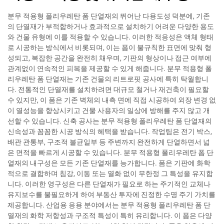
분무 적용형 폴리우레탄 폼 단열재의 뛰어난 다용도성 덕분에, 기존
의 단열재가 부적합하거나 효과적으로 설치하기 어려운 다양한 용도
와 건물 유형에 이를 적용할 수 있습니다. 이러한 적응성은 액체 형태
로 시공하는 방식에서 비롯되며, 이는 폼이 불규칙한 표면에 맞춰 형
성되고, 복잡한 공간을 완전히 채우며, 기판의 형상이나 접근 여부에
관계없이 연속적인 피복을 제공할 수 있게 해줍니다. 분무 적용형 폴
리우레탄 폼 단열재는 기존 건물의 리트로핏 공사에 특히 탁월합니
다. 전통적인 단열재를 설치하려면 대규모 철거나 재건축이 필요할
수 있지만, 이 폼은 기존 벽체의 내측 면에 직접 시공하여 외장 변경 없
이 열성능을 향상시키고 건물 사용자의 일상에 방해를 주지 않고 개
선할 수 있습니다. 신축 공사는 분무 적용형 폴리우레탄 폼 단열재의
신속성과 꼼꼼한 시공 방식의 혜택을 받습니다. 작업팀은 전기 박스,
배관 관통부, 구조적 불균일부 등 주변까지 완전하게 단열하면서 넓
은 면적을 빠르게 시공할 수 있습니다. 분무 적용형 폴리우레탄 폼 단
열재의 내구성은 모든 기존 단열재를 능가합니다. 폼은 기판에 화학
적으로 결합하며 침강, 이동 또는 열화 없이 무한정 그 특성을 유지합
니다. 이러한 영구성은 다른 단열재가 필요로 하는 주기적인 교체나
유지보수를 불필요하게 하여 부동산 투자에 진정한 수명 주기 가치를
제공합니다. 산업용 응용 분야에서는 분무 적용형 폴리우레탄 폼 단
열재의 화학 저항성과 구조적 특성이 특히 유리합니다. 이 폼은 다양