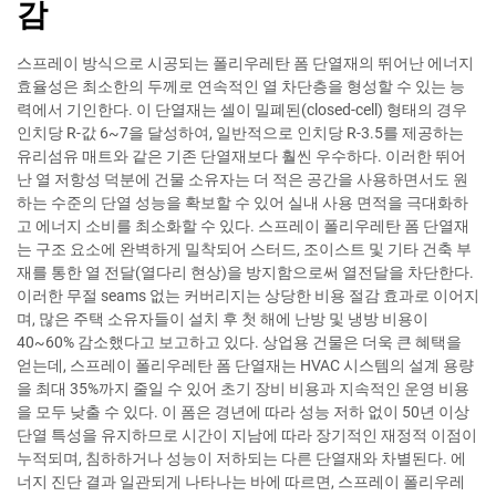
감
스프레이 방식으로 시공되는 폴리우레탄 폼 단열재의 뛰어난 에너지
효율성은 최소한의 두께로 연속적인 열 차단층을 형성할 수 있는 능
력에서 기인한다. 이 단열재는 셀이 밀폐된(closed-cell) 형태의 경우
인치당 R-값 6~7을 달성하여, 일반적으로 인치당 R-3.5를 제공하는
유리섬유 매트와 같은 기존 단열재보다 훨씬 우수하다. 이러한 뛰어
난 열 저항성 덕분에 건물 소유자는 더 적은 공간을 사용하면서도 원
하는 수준의 단열 성능을 확보할 수 있어 실내 사용 면적을 극대화하
고 에너지 소비를 최소화할 수 있다. 스프레이 폴리우레탄 폼 단열재
는 구조 요소에 완벽하게 밀착되어 스터드, 조이스트 및 기타 건축 부
재를 통한 열 전달(열다리 현상)을 방지함으로써 열전달을 차단한다.
이러한 무절 seams 없는 커버리지는 상당한 비용 절감 효과로 이어지
며, 많은 주택 소유자들이 설치 후 첫 해에 난방 및 냉방 비용이
40~60% 감소했다고 보고하고 있다. 상업용 건물은 더욱 큰 혜택을
얻는데, 스프레이 폴리우레탄 폼 단열재는 HVAC 시스템의 설계 용량
을 최대 35%까지 줄일 수 있어 초기 장비 비용과 지속적인 운영 비용
을 모두 낮출 수 있다. 이 폼은 경년에 따라 성능 저하 없이 50년 이상
단열 특성을 유지하므로 시간이 지남에 따라 장기적인 재정적 이점이
누적되며, 침하하거나 성능이 저하되는 다른 단열재와 차별된다. 에
너지 진단 결과 일관되게 나타나는 바에 따르면, 스프레이 폴리우레