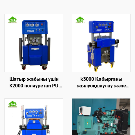
Шатыр жабыны үшін
k3000 Қабырғаны
K2000 полиуретан PU
жылуоқшаулау және
көбік ұстау
шатырға брызгалау үшін
жылуоқшаулау
жоғары қысымды
машинасы
полиуретан көбік ұстау
машинасы