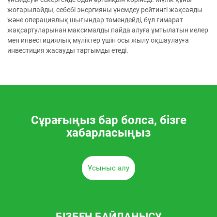
жоғарылайды, себебі энергияны үнемдеу рейтингі жақсаяды
және операциялық шығындар төмендейді, бұл ғимарат
жақсартуларынан максималды пайда алуға ұмтылатын иелер
мен инвестициялық мүліктер үшін осы жылу оқшаулауға
инвестиция жасауды тартымды етеді.
Сұрағыңыз бар болса, бізге
хабарласыңыз
Ұсыныс алу
БІЗБЕН БАЙЛАНЫСУ