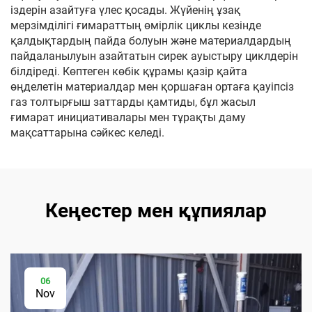
іздерін азайтуға үлес қосады. Жүйенің ұзақ
мерзімділігі ғимараттың өмірлік циклы кезінде
қалдықтардың пайда болуын және материалдардың
пайдаланылуын азайтатын сирек ауыстыру циклдерін
білдіреді. Көптеген көбік құрамы қазір қайта
өңделетін материалдар мен қоршаған ортаға қауіпсіз
газ толтырғыш заттарды қамтиды, бұл жасыл
ғимарат инициативалары мен тұрақты даму
мақсаттарына сәйкес келеді.
Кеңестер мен құпиялар
06
Nov