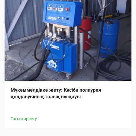
Мүкеммелдікке жету: Кәсіби полиурея
қолдануының толық нұсқауы
Тағы көрсету