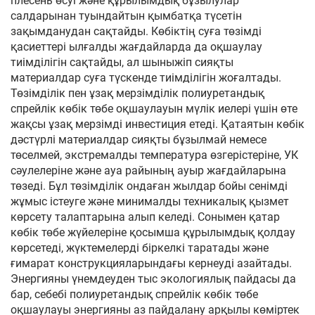
плесень өсуі және құрылымдық бұзылулар
салдарынан туындайтын қымбатқа түсетін
зақымданудан сақтайды. Көбіктің суға төзімді
қасиеттері ылғалды жағдайларда да оқшаулау
тиімділігін сақтайды, ал шыныжіп сияқты
материалдар суға түскенде тиімділігін жоғалтады.
Төзімділік пен ұзақ мерзімділік полиуретандық
спрейлік көбік төбе оқшаулауын мүлік иелері үшін өте
жақсы ұзақ мерзімді инвестиция етеді. Қатаятын көбік
дәстүрлі материалдар сияқты бұзылмай немесе
төселмей, экстремалды температура өзгерістеріне, УК
сәулелеріне және ауа райының ауыр жағдайларына
төзеді. Бұл төзімділік ондаған жылдар бойы сенімді
жұмыс істеуге және минималды техникалық қызмет
көрсету талаптарына алып келеді. Сонымен қатар
көбік төбе жүйелеріне қосымша құрылымдық қолдау
көрсетеді, жүктемелерді біркелкі таратады және
ғимарат конструкцияларындағы кернеуді азайтады.
Энергияны үнемдеуден тыс экологиялық пайдасы да
бар, себебі полиуретандық спрейлік көбік төбе
оқшаулауы энергияны аз пайдалану арқылы көміртек