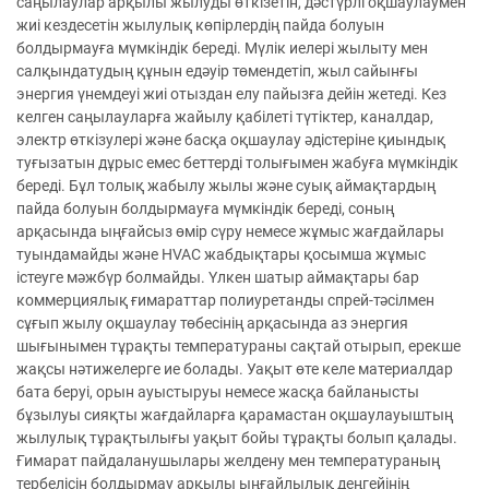
саңылаулар арқылы жылуды өткізетін, дәстүрлі оқшаулаумен
жиі кездесетін жылулық көпірлердің пайда болуын
болдырмауға мүмкіндік береді. Мүлік иелері жылыту мен
салқындатудың құнын едәуір төмендетіп, жыл сайынғы
энергия үнемдеуі жиі отыздан елу пайызға дейін жетеді. Кез
келген саңылауларға жайылу қабілеті түтіктер, каналдар,
электр өткізулері және басқа оқшаулау әдістеріне қиындық
туғызатын дұрыс емес беттерді толығымен жабуға мүмкіндік
береді. Бұл толық жабылу жылы және суық аймақтардың
пайда болуын болдырмауға мүмкіндік береді, соның
арқасында ыңғайсыз өмір сүру немесе жұмыс жағдайлары
туындамайды және HVAC жабдықтары қосымша жұмыс
істеуге мәжбүр болмайды. Үлкен шатыр аймақтары бар
коммерциялық ғимараттар полиуретанды спрей-тәсілмен
сұғып жылу оқшаулау төбесінің арқасында аз энергия
шығынымен тұрақты температураны сақтай отырып, ерекше
жақсы нәтижелерге ие болады. Уақыт өте келе материалдар
бата беруі, орын ауыстыруы немесе жасқа байланысты
бұзылуы сияқты жағдайларға қарамастан оқшаулауыштың
жылулық тұрақтылығы уақыт бойы тұрақты болып қалады.
Ғимарат пайдаланушылары желдену мен температураның
тербелісін болдырмау арқылы ыңғайлылық деңгейінің