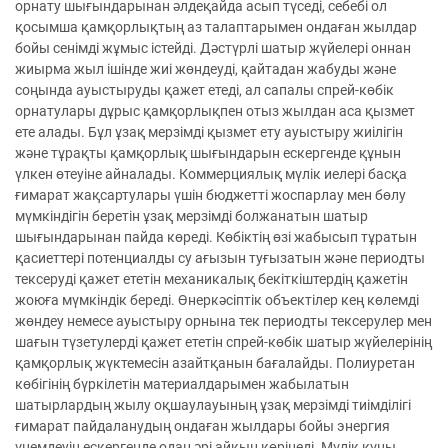
орнату шығындарынан әлдеқайда асып түседі, себебі ол
қосымша қамқорлықтың аз талаптарымен ондаған жылдар
бойы сенімді жұмыс істейді. Дәстүрлі шатыр жүйелері оннан
жиырма жыл ішінде жиі жөндеуді, қайтадан жабуды және
соңында ауыстыруды қажет етеді, ал сапалы спрей-көбік
орнатулары дұрыс қамқорлықпен отыз жылдан аса қызмет
ете алады. Бұл ұзақ мерзімді қызмет ету ауыстыру жиілігін
және тұрақты қамқорлық шығындарын ескергенде құнын
үлкен өтеуіне айналады. Коммерциялық мүлік иелері басқа
ғимарат жақсартулары үшін бюджетті жоспарлау мен бөлу
мүмкіндігін беретін ұзақ мерзімді болжанатын шатыр
шығындарынан пайда көреді. Көбіктің өзі жабысып тұратын
қасиеттері потенциалды су ағызын туғызатын және периодты
тексеруді қажет ететін механикалық бекіткіштердің қажетін
жоюға мүмкіндік береді. Өнеркәсіптік объектілер кең көлемді
жөндеу немесе ауыстыру орнына тек периодты тексерулер мен
шағын түзетулерді қажет ететін спрей-көбік шатыр жүйелерінің
қамқорлық жүктемесін азайтқанын бағалайды. Полиуретан
көбігінің бүркілетін материалдарымен жабылатын
шатырлардың жылу оқшаулауының ұзақ мерзімді тиімділігі
ғимарат пайдаланудың ондаған жылдары бойы энергия
үнемдеуін ескергенде одан әрі айқын көрінеді. Мүлік құны