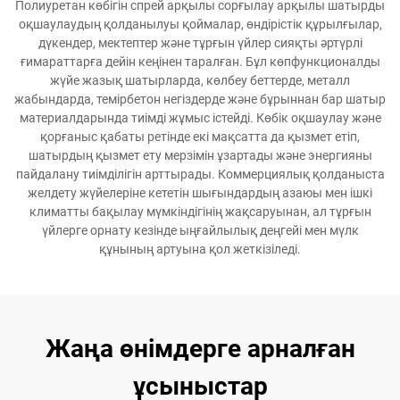
Полиуретан көбігін спрей арқылы сорғылау арқылы шатырды
оқшаулаудың қолданылуы қоймалар, өндірістік құрылғылар,
дүкендер, мектептер және тұрғын үйлер сияқты әртүрлі
ғимараттарға дейін кеңінен таралған. Бұл көпфункционалды
жүйе жазық шатырларда, көлбеу беттерде, металл
жабындарда, темірбетон негіздерде және бұрыннан бар шатыр
материалдарында тиімді жұмыс істейді. Көбік оқшаулау және
қорғаныс қабаты ретінде екі мақсатта да қызмет етіп,
шатырдың қызмет ету мерзімін ұзартады және энергияны
пайдалану тиімділігін арттырады. Коммерциялық қолданыста
желдету жүйелеріне кететін шығындардың азаюы мен ішкі
климатты бақылау мүмкіндігінің жақсаруынан, ал тұрғын
үйлерге орнату кезінде ыңғайлылық деңгейі мен мүлк
құнының артуына қол жеткізіледі.
Жаңа өнімдерге арналған
ұсыныстар