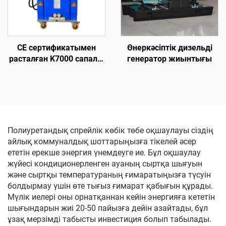
CE сертификатымен
Өнеркәсіптік дизельді
расталған K7000 сапалы
генератор жиынтығы
гидравликалық
полиуретан және
полиуреа көбік ұстау
жабыны машинасы
Полиуретандық спрейлік көбік төбе оқшаулауы сіздің
айлық коммуналдық шоттарыңызға тікелей әсер
ететін ерекше энергия үнемдеуге ие. Бұл оқшаулау
жүйесі кондиционерленген ауаның сыртқа шығуын
және сыртқы температураның ғимаратыңызға түсуін
болдырмау үшін өте тығыз ғимарат қабығын құрады.
Мүлік иелері оны орнатқаннан кейін энергияға кететін
шығындарын жиі 20-50 пайызға дейін азайтады, бұл
ұзақ мерзімді табысты инвестиция болып табылады.