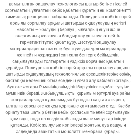
дамытылған оқшаулау технологиясы шатыр бетіне тікелей
сорғылатын, ұлғаятын көбік қабатын құратын екі компонентті
химиялық реакцияны пайдаланады. Полиуретан көбігін спрей
арқылы сорғылау арқылы шатырды оқшаулаудың негізгі
мақсаты — жылудың берілуін, ылғалдың енуін және
энергияның жоғалуын болдырмау үшін ауа өтпейтін
герметикті тұтас қабат құру. Дәстүрлі оқшаулау
материалдарынан өзгеше, бұл жүйе дәстүрлі материалдар
жетпейтін жерлердегі сап-сала беттерге бейімделіп,
саңылауларды толтыратын үздіксіз қорғаныс қабатын
құрайды. Полиуретан көбігін спрей арқылы сорғылау арқылы
шатырды оқшаулаудың технологиялық ерекшеліктеріне өзінің
бастапқы көлемінен отыз есе дейін ұлғая алу қабілеті жатады,
бұл өте жоғары R-мәнінің өнімділігі бар үзіліссіз қабат түзуіне
мүмкіндік береді. Жабық ұяшықты құрылым әртүрлі ауа райы
жағдайларында құрылымдық бүтіндікті сақтай отырып,
ылғалға қарсы өте жақсы қорғаныс қамтамасыз етеді. Кәсіби
орнату таза шатыр бетіне көбік қоспасын тікелей сорғылауды
қамтиды, онда ол лездік жабысады және минуттар ішінде
қатаяды. Көбік жылулық көпірлерді жоятын, ауа қашуын
әлдеқайда азайтатын монолитті мембрана құрады.