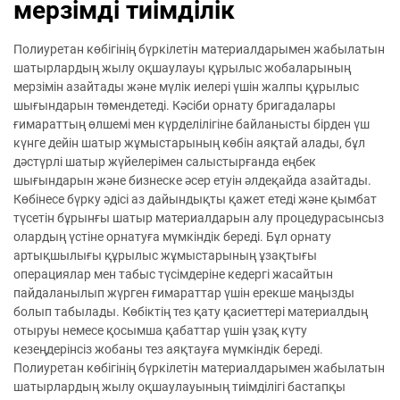
мерзімді тиімділік
Полиуретан көбігінің бүркілетін материалдарымен жабылатын
шатырлардың жылу оқшаулауы құрылыс жобаларының
мерзімін азайтады және мүлік иелері үшін жалпы құрылыс
шығындарын төмендетеді. Кәсіби орнату бригадалары
ғимараттың өлшемі мен күрделілігіне байланысты бірден үш
күнге дейін шатыр жұмыстарының көбін аяқтай алады, бұл
дәстүрлі шатыр жүйелерімен салыстырғанда еңбек
шығындарын және бизнеске әсер етуін әлдеқайда азайтады.
Көбінесе бүрку әдісі аз дайындықты қажет етеді және қымбат
түсетін бұрынғы шатыр материалдарын алу процедурасынсыз
олардың үстіне орнатуға мүмкіндік береді. Бұл орнату
артықшылығы құрылыс жұмыстарының ұзақтығы
операциялар мен табыс түсімдеріне кедергі жасайтын
пайдаланылып жүрген ғимараттар үшін ерекше маңызды
болып табылады. Көбіктің тез қату қасиеттері материалдың
отыруы немесе қосымша қабаттар үшін ұзақ күту
кезеңдерінсіз жобаны тез аяқтауға мүмкіндік береді.
Полиуретан көбігінің бүркілетін материалдарымен жабылатын
шатырлардың жылу оқшаулауының тиімділігі бастапқы