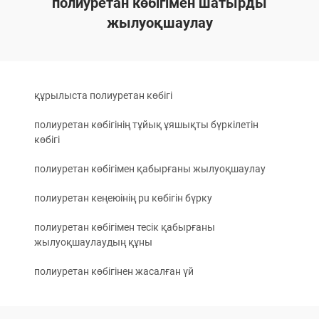
полиуретан көбігімен шатырды
жылуоқшаулау
құрылыста полиуретан көбігі
полиуретан көбігінің тұйық ұяшықты бүркілетін
көбігі
полиуретан көбігімен қабырғаны жылуоқшаулау
полиуретан кеңеюінің pu көбігін бүрку
полиуретан көбігімен тесік қабырғаны
жылуоқшаулаудың құны
полиуретан көбігінен жасалған үй