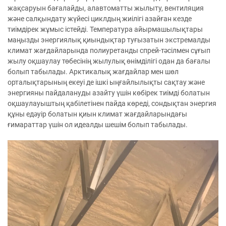
жақсаруын бағалайды, алавтоматты жылыту, вентиляция
және салқындату жүйесі циклдың жиілігі азайған кезде
тиімдірек жұмыс істейді. Температура айырмашылықтары
маңызды энергиялық қиындықтар туғызатын экстремалды
климат жағдайларында полиуретанды спрей-тәсілмен сұғып
жылу оқшаулау төбесінің жылулық өнімділігі одан да бағалы
болып табылады. Арктикалық жағдайлар мен шөл
орталықтарының екеуі де ішкі ыңғайлылықты сақтау және
энергияны пайдалануды азайту үшін көбірек тиімді болатын
оқшаулауыштың қабілетінен пайда көреді, сондықтан энергия
құны едәуір болатын қиын климат жағдайларындағы
ғимараттар үшін ол идеалды шешім болып табылады.