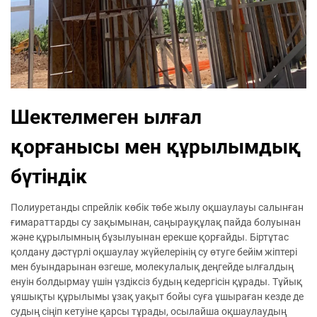
Шектелмеген ылғал
қорғанысы мен құрылымдық
бүтіндік
Полиуретанды спрейлік көбік төбе жылу оқшаулауы салынған
ғимараттарды су зақымынан, саңырауқұлақ пайда болуынан
және құрылымның бұзылуынан ерекше қорғайды. Біртұтас
қолдану дәстүрлі оқшаулау жүйелерінің су өтуге бейім жіптері
мен буындарынан өзгеше, молекулалық деңгейде ылғалдың
енуін болдырмау үшін үздіксіз будың кедергісін құрады. Тұйық
ұяшықты құрылымы ұзақ уақыт бойы суға ұшыраған кезде де
судың сіңіп кетуіне қарсы тұрады, осылайша оқшаулаудың