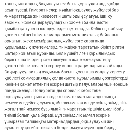
толық ылғалдық бақылауы тек бетін қорғаудан әлдеқайда
асып түседі. Ғимарат иелері кәдімгі оқшаулау жүйелері бар
ғимараттарда жиі кездесетін шатырдың су ағуы, ішкі су
зақымы және саңырауқұлақты жоюмен байланысты
қымбатқа түсетін жөндеулерден құтылады. Көбіктің жабысу
қасиеттері негізгі материалдармен механикалық байланыс
орнатып, жеке мембраналық жүйелерге қарағанда
құрылымдық жүктемелерді тиімдірек тарататын біріктірілген
шатыр жинағын құрайды. Бұл күшейтілген құрылымдық
беріктік шатырдың істен шығуына және ерте ауыстыру
қажеттілігіне әкелетін кернеу концентрацияларын азайтады.
Саңырауқұлақтың ауқымын басып, қосымша қолдау көрсету
қабілеті коммерциялық қолданыста, құрылымдық өзгерістерді
кеңінен қажет етпейтін ескірен шатыр палубалары үшін ерекше
пайда әкеледі. Полиуретанды спрейлік көбік төбе
оқшаулауының ылғал кедергісі материал ылғалдылыққа
немесе кездейсоқ сумен қабылжымаған кезде өзінің өнімділігін
жоғалтпай немесе бұзылмай, ғимараттың тіршілік циклі бойы
тиімді болып қала береді. Бұл сенімділік ылғал әсеріне
ұшыраған талшықты материалдардың оқшаулауын жиі
ауыстыру қымбат циклын болдырмауға мүмкіндік береді.