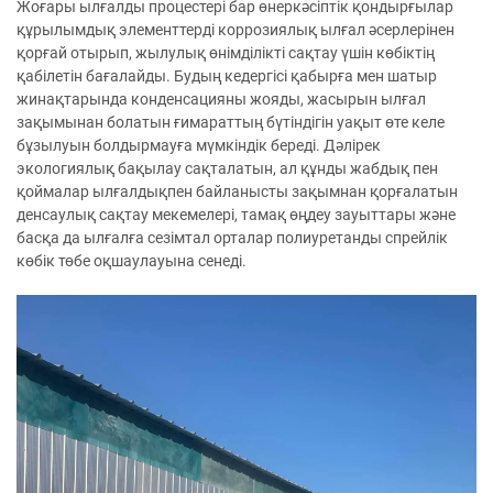
Жоғары ылғалды процестері бар өнеркәсіптік қондырғылар
құрылымдық элементтерді коррозиялық ылғал әсерлерінен
қорғай отырып, жылулық өнімділікті сақтау үшін көбіктің
қабілетін бағалайды. Будың кедергісі қабырға мен шатыр
жинақтарында конденсацияны жояды, жасырын ылғал
зақымынан болатын ғимараттың бүтіндігін уақыт өте келе
бұзылуын болдырмауға мүмкіндік береді. Дәлірек
экологиялық бақылау сақталатын, ал құнды жабдық пен
қоймалар ылғалдықпен байланысты зақымнан қорғалатын
денсаулық сақтау мекемелері, тамақ өңдеу зауыттары және
басқа да ылғалға сезімтал орталар полиуретанды спрейлік
көбік төбе оқшаулауына сенеді.