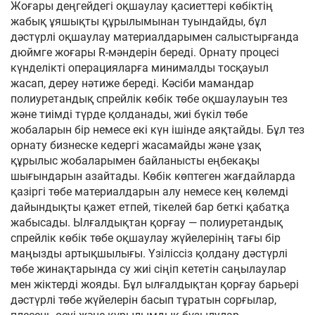
Жоғары деңгейдегі оқшаулау қасиеттері көбіктің
жабық ұяшықты құрылымынан туындайды, бұл
дәстүрлі оқшаулау материалдарымен салыстырғанда
дюймге жоғары R-мәндерін береді. Орнату процесі
күнделікті операцияларға минималды тосқауыл
жасап, дереу нәтиже береді. Кәсіби мамандар
полиуретандық спрейлік көбік төбе оқшаулауын тез
және тиімді түрде қолданады, жиі бүкіл төбе
жобаларын бір немесе екі күн ішінде аяқтайды. Бұл тез
орнату бизнеске кедергі жасамайды және ұзақ
құрылыс жобаларымен байланысты еңбекақы
шығындарын азайтады. Көбік көптеген жағдайларда
қазіргі төбе материалдарын алу немесе кең көлемді
дайындықты қажет етпей, тікелей бар беткі қабатқа
жабысады. Ылғалдықтан қорғау — полиуретандық
спрейлік көбік төбе оқшаулау жүйелерінің тағы бір
маңызды артықшылығы. Үзіліссіз қолдану дәстүрлі
төбе жинақтарында су жиі сіңіп кететін саңылаулар
мен жіктерді жояды. Бұл ылғалдықтан қорғау барьері
дәстүрлі төбе жүйелерін басып тұратын сорғылар,