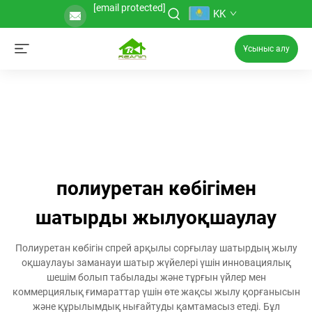
[email protected]
KK
Ұсыныс алу
полиуретан көбігімен
шатырды жылуоқшаулау
Полиуретан көбігін спрей арқылы сорғылау шатырдың жылу
оқшаулауы заманауи шатыр жүйелері үшін инновациялық
шешім болып табылады және тұрғын үйлер мен
коммерциялық ғимараттар үшін өте жақсы жылу қорғанысын
және құрылымдық нығайтуды қамтамасыз етеді. Бұл