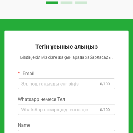
Тегін ұсыныс алыңыз
Біздің өкіліміз сізге жақын арада хабарласады.
Email
0/100
Whatsapp немесе Тел
0/100
Name