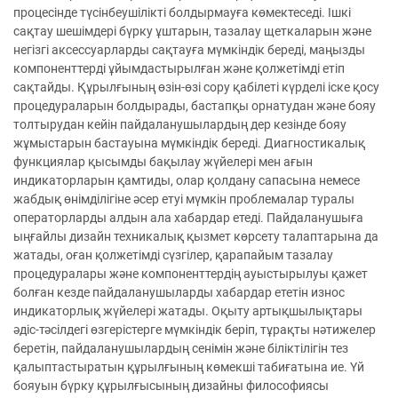
процесінде түсінбеушілікті болдырмауға көмектеседі. Ішкі
сақтау шешімдері бүрку ұштарын, тазалау щеткаларын және
негізгі аксессуарларды сақтауға мүмкіндік береді, маңызды
компоненттерді ұйымдастырылған және қолжетімді етіп
сақтайды. Құрылғының өзін-өзі сору қабілеті күрделі іске қосу
процедураларын болдырады, бастапқы орнатудан және бояу
толтырудан кейін пайдаланушылардың дер кезінде бояу
жұмыстарын бастауына мүмкіндік береді. Диагностикалық
функциялар қысымды бақылау жүйелері мен ағын
индикаторларын қамтиды, олар қолдану сапасына немесе
жабдық өнімділігіне әсер етуі мүмкін проблемалар туралы
операторларды алдын ала хабардар етеді. Пайдаланушыға
ыңғайлы дизайн техникалық қызмет көрсету талаптарына да
жатады, оған қолжетімді сүзгілер, қарапайым тазалау
процедуралары және компоненттердің ауыстырылуы қажет
болған кезде пайдаланушыларды хабардар ететін износ
индикаторлық жүйелері жатады. Оқыту артықшылықтары
әдіс-тәсілдегі өзгерістерге мүмкіндік беріп, тұрақты нәтижелер
беретін, пайдаланушылардың сенімін және біліктілігін тез
қалыптастыратын құрылғының көмекші табиғатына ие. Үй
бояуын бүрку құрылғысының дизайны философиясы