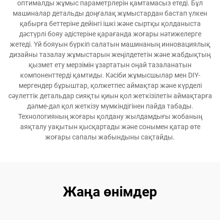
оптималды жұмыс параметрлерін қамтамасыз етеді. Бұл
машиналар детальды доңғалақ жұмыстардан бастап үлкен
қабырға беттеріне дейінгі ішкі және сыртқы қолданыста
дәстүрлі бояу әдістеріне қарағанда жоғары нәтижелерге
жетеді. Үй бояуын бүркіп салатын машинаның инновациялық
дизайны тазалау жұмыстарын жеңілдететін және жабдықтың
қызмет ету мерзімін ұзартатын оңай тазаланатын
компоненттерді қамтиды. Кәсіби жұмысшылар мен DIY-
мергендер бұрыштар, қолжетпес аймақтар және күрделі
сәулеттік детальдар сияқты қиын қол жеткізілетін аймақтарға
дәлме-дәл қол жеткізу мүмкіндігінен пайда табады.
Технологияның жоғары қолдану жылдамдығы жобаның
аяқталу уақытын қысқартады және сонымен қатар өте
жоғары сапалы жабындыны сақтайды.
Жаңа өнімдер