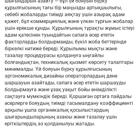
шығындарын азайту — бұл үй бояуын бүрку
құрылғысының тағы бір маңызды артықшылығы,
себебі жобаларды тиімді аяқтау үшін азырақ адам
қажет, бұл коммерциялық және үлкен тұрғын жобалар
үшін ерекше құнды. Құрылғының тұрақты жұмыс істеуі
адам қатесінен туындайтын сапаға әсер ететін
факторларды болдырмаиды, бүкіл жоба беттерінде
біркелкі нәтиже береді. Құрылымы мықты және
тазалау процедурасы қолдануға ыңғайлы
болғандықтан, техникалық қызмет көрсету талаптары
минималды. Үй бояуын бүрку құрылғысының
эргономикалық дизайны операторлардың дене
шаршауын азайтады, сапаға әсер ететін шаршауды
болдырмауға және ұзақ уақыт бойы өнімділікті
сақтауға мүмкіндік береді. Қоршаған ортаға пайдалы
әсерлерге бояудың тиімді тасымалдану коэффициенті
арқылы ұшпа органикалық қосылыстардың
шығарындыларының азаюы және тазалау үшін
еріткіштердің аз қолданылуы жатады.