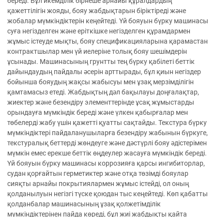
береді. Бұл икемділік бірнеше арнайы құралдардың
қажеттілігін жояды, бояу жабдықтарын біріктіреді және
жобалар мүмкіндіктерін кеңейтеді. Үй бояуын бүрку машинасы
суға негізделген және еріткішке негізделген құрамдармен
жұмыс істеуде мықты, бояу спецификацияларына қарамастан
контрактшылар мен үй иелеріне толық бояу шешімдерін
ұсынады. Машинасының грунтты тең бүрку қабілеті беттік
дайындаудың пайдалы әсерін арттырады, бұл қиын негіздер
бойынша бояудың жақсы жабысуы мен ұзақ мерзімділігін
қамтамасыз етеді. Жабдықтың дәл бақылауы доңғалақтар,
жиектер және безендіру элементтерінде ұсақ жұмыстарды
орындауға мүмкіндік береді және үлкен қабырғалар мен
төбелерді жабу үшін қажетті қуатты сақтайды. Текстура бүрку
мүмкіндіктері пайдаланушыларға безендіру жабынын бүркуге,
текстуралық беттерді жөндеуге және дәстүрлі бояу әдістерімен
мүмкін емес ерекше беттік өңдеулер жасауға мүмкіндік береді.
Үй бояуын бүрку машинасы коррозияға қарсы ингибиторлар,
судан қорғайтын герметиктер және отқа төзімді бояулар
сияқты арнайы покрытиялармен жұмыс істейді, ол оның
қолданылуын негізгі түске қоюдан тыс кеңейтеді. Көп қабатты
қолданбалар машинасының ұзақ қолжетімділік
мүмкіндіктерінен пайда көреді, бұл жиі жабдықты қайта