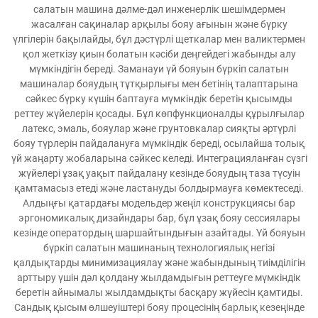
салатын машина дәлме-дәл инженерлік шешімдермен
жасалған сақиналар арқылы бояу ағынын және бүрку
үлгілерін бақылайды, бұл дәстүрлі щеткалар мен валиктермен
қол жеткізу қиын болатын кәсіби деңгейдегі жабынды алу
мүмкіндігін береді. Заманауи үй бояуын бүркіп салатын
машиналар бояудың тұтқырлығы мен бетінің талаптарына
сәйкес бүрку күшін баптауға мүмкіндік беретін қысымды
реттеу жүйелерін қосады. Бұл көпфункционалды құрылғылар
латекс, эмаль, бояулар және грунтовкалар сияқты әртүрлі
бояу түрлерін пайдалануға мүмкіндік береді, осылайша толық
үй жаңарту жобаларына сәйкес келеді. Интеграцияланған сүзгі
жүйелері ұзақ уақыт пайдалану кезінде бояудың таза түсуін
қамтамасыз етеді және ластануды болдырмауға көмектеседі.
Алдыңғы қатардағы модельдер жеңіл конструкциясы бар
эргономикалық дизайндары бар, бұл ұзақ бояу сессиялары
кезінде оператордың шаршайтындығын азайтады. Үй бояуын
бүркіп салатын машинаның технологиялық негізі
қалдықтарды минимизациялау және жабындының тиімділігін
арттыру үшін дәл қолдану жылдамдығын реттеуге мүмкіндік
беретін айнымалы жылдамдықты басқару жүйесін қамтиды.
Сандық қысым өлшеуіштері бояу процесінің барлық кезеңінде