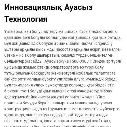
Инновациялық Ауасыз
Технология
Үйге арналған бояу лақтыру машинасы сусыз технологияны
қамтиды. Бұл бояуды қолдануды жаңашылдыққа ұшыратады.
Бұл жаңашыл әдіс бояуды арнайы дайындалған спрейдің
ұштары арқылы қысымды насостар арқылы өсіріп, кез келген
бетке мінсіз бояу шығаратын, кемелді түрде бөлшектелген
бөлшектер жасайды. Ауасыз жүйе 1500-3300 ПСИ-ден әр түрлі
қысымда жұмыс істейді, операторларға әр түрлі бояу
тұтқырлығын басқаруға және әртүрлі жобалық талаптарға
сәйкес оптималдық бүркіту үлгілерін алуға мүмкіндік береді.
Бұл технология үлкен аумақтарда қалыңдықты бірдей етіп,
біркелкі түсті бөлуді қамтамасыз етеді және дәстүрлі бояу
әдістерімен байланысты әртүрлі көріністі жояды. Үйге
арналған бояуды бүркіп шашыратын машинаның ауасыз
конструкциясы әдеттегі ауамен қызмет көрсететін жүйелерге
қарағанда, шашыратуды едәуір азайтады, материалды
ысырап етуді және қоршаған ортаға әсер етуді азайтады,
сонымен қатар бояуды пайдалану тиімділігін арттырады.