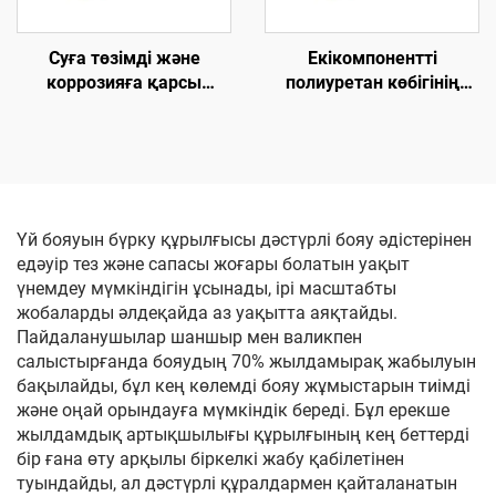
Суға төзімді және
Екікомпонентті
коррозияға қарсы
полиуретан көбігінің
полиуреа шикізат
жылу оқшаулау
химикаттары
химикаттары
Үй бояуын бүрку құрылғысы дәстүрлі бояу әдістерінен
едәуір тез және сапасы жоғары болатын уақыт
үнемдеу мүмкіндігін ұсынады, ірі масштабты
жобаларды әлдеқайда аз уақытта аяқтайды.
Пайдаланушылар шаншыр мен валикпен
салыстырғанда бояудың 70% жылдамырақ жабылуын
бақылайды, бұл кең көлемді бояу жұмыстарын тиімді
және оңай орындауға мүмкіндік береді. Бұл ерекше
жылдамдық артықшылығы құрылғының кең беттерді
бір ғана өту арқылы біркелкі жабу қабілетінен
туындайды, ал дәстүрлі құралдармен қайталанатын