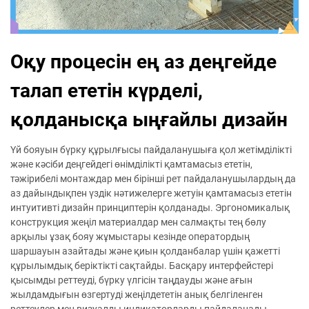
Оқу процесін ең аз деңгейде
талап ететін күрделі,
қолданысқа ыңғайлы дизайн
Үй бояуын бүрку құрылғысы пайдаланушыға қол жетімділікті
және кәсіби деңгейдегі өнімділікті қамтамасыз ететін,
тәжірибелі монтаждар мен бірінші рет пайдаланушылардың да
аз дайындықпен үздік нәтижелерге жетуін қамтамасыз ететін
интуитивті дизайн принциптерін қолданады. Эргономикалық
конструкция жеңіл материалдар мен салмақты тең бөлу
арқылы ұзақ бояу жұмыстары кезінде оператордың
шаршауын азайтады және қиын қолданбалар үшін қажетті
құрылымдық беріктікті сақтайды. Басқару интерфейстері
қысымды реттеуді, бүрку үлгісін таңдауды және ағын
жылдамдығын өзгертуді жеңілдететін анық белгіленген