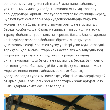
орналастырудың қажеттілігін азайтады және дайындық
уақытын минимизациялайды. Технология тиімді тазалау
процедуралары арқылы тез түс өзгертулеріне мүмкіндік береді,
бұл көп түсті схемалары бар күрделі жобаларды уақытты
жоғалтпай, жабдықты ауыстырмай орындауға мүмкіндік
береді. Кәсіби қолданбалар машинасының әртүрлі материал
түрлері бойынша тұрақтылығын ерекше бағалайды, ол аралас
негіздері бар жобалар бойынша біркелкі сыртқы түрді
қамтамасыз етеді. Көптеген бүрку үлгілері ұсақ жұмыстар үшін
тар «қарындаш» сызықтарынан бастап, тез жабылу үшін кең
веерлі үлгілерге дейін жетеді, операторларға қолдану
сипаттамаларын дәл бақылауға мүмкіндік береді. Бұл толық
көптеген қолданбалылық үй бояуын бүрку машинасын ұзақ
мерзімді инвестицияға айналдырады, ол барлық
қолданбаларда тұрақты, кәсіби деңгейдегі нәтижелерді сақтай
отырып, дамып отырған жоба талаптарын және әртүрлі бояу
шығындарын қамтамасыз ете алады.