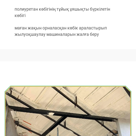
полиуретан көбігінің тұйық ұяшықты бүркілетін
көбігі
маған жақын орналасқан көбік араластырып
жылуоқшаулау машиналарын жалға беру