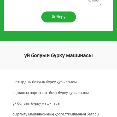
0/1000
Жіберу
үй бояуын бүрку машинасы
шатырдың бояуын бүрку құрылғысы
ең жақсы портативті бояу бүрку құрылғысы
үй бояуын бүрку машинасы
сырғыту машинасының қозғалтқышының бағасы