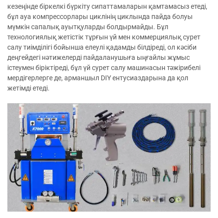
кезеңінде біркелкі бүркіту сипаттамаларын қамтамасыз етеді,
бұл ауа компрессорлары циклінің циклында пайда болуы
мүмкін сапалық ауытқуларды болдырмайды. Бұл
технологиялық жетістік тұрғын үй мен коммерциялық сурет
салу тиімділігі бойынша елеулі қадамды білдіреді, ол кәсіби
деңгейдегі нәтижелерді пайдаланушыға ыңғайлы жұмыс
істеумен біріктіреді, бұл үй сурет салу машинасын тәжірибелі
мердігерлерге де, арманшыл DIY ентусиаздарына да қол
жетімді етеді.