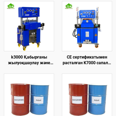
k3000 Қабырғаны
CE сертификатымен
жылуоқшаулау және
расталған K7000 сапалы
шатырға брызгалау үшін
гидравликалық
жоғары қысымды
полиуретан және
полиуретан көбік ұстау
полиуреа көбік ұстау
машинасы
жабыны машинасы