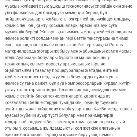
Ауасыз жүйедегі озық ұшқыш технологиясы спрейдің енін және
үлгі формасын дәл басқаруға мүмкіндік береді, бұл
пайдаланушыларға жабдықты өзгертпей-ақ, нәзік детальдық
жұмыс пен кең қамту қосымшалары арасында ауысуға
мүмкіндік береді. Жоғары қысыммен жеткізу жүйесі қылқалам
немесе роликті қолданғаннан гөрі беттің текстурасына тиімді
еніп, пышақ, кірпіш және дөңес ағаш беттері сияқты Porous
материалдарда жоғары жабысу мен жабындыны қамтамасыз
етеді. Ауасыз үй бояулары бүркіткіш машинасының
техникалық қызмет көрсету артықшылықтарына
оңайлатылған тазалау процедуралары жатады, өйткені
жүйеге компоненттерді жуу үшін бояуларды сұйылтушы
немесе су ғана қажет, бұл ауа компрессорларын күрделі күтіп-
ұстау талаптарын жояды. Технологияның сенімділігі ауамен
жұмыс істейтін басқа технологияларға қарағанда аз
қозғалатын бөлшектерден туындайды, бұзылу тәуекелін
азайтады және пайдалану өмірін ұзартады. Кәсіби мердігерлер
ауасыз жүйенің ауыр түсті бояулар мен праймерлерді
жұқартпай, өндіруші белгілеген қаптама қасиеттерін сақтай
отырып, қосымша жылдамдықты қол жеткізе алатынын
ерекше бағалайды. Тұрақты қысым беру ұзақ жұмыс