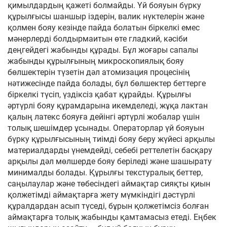
қимылдардың қажеті болмайды. Үй бояуын бүрку
құрылғысы шаншыр іздерін, валик нүктелерін және
қолмен бояу кезінде пайда болатын біркелкі емес
мәнерлерді болдырмаитын өте гладкий, кәсіби
деңгейдегі жабынды құрады. Бұл жоғары сапалы
жабынды құрылғының микроскопиялық бояу
бөлшектерін түзетін дәл атомизация процесінің
нәтижесінде пайда болады, бұл бөлшектер беттерге
біркелкі түсіп, үздіксіз қабат құрайды. Құрылғы
әртүрлі бояу құрамдарына икемделеді, жұқа лактан
қалың латекс бояуға дейінгі әртүрлі жобалар үшін
толық шешімдер ұсынады. Операторлар үй бояуын
бүрку құрылғысының тиімді бояу беру жүйесі арқылы
материалдарды үнемдейді, себебі реттелетін басқару
арқылы дәл мөлшерде бояу беріледі және шашырату
минималды болады. Құрылғы текстуралық беттер,
саңылаулар және төбесіндегі аймақтар сияқты қиын
қолжетімді аймақтарға жету мүмкіндігі дәстүрлі
құралдардан асып түседі, бұрын қолжетімсіз болған
аймақтарға толық жабынды қамтамасыз етеді. Еңбек