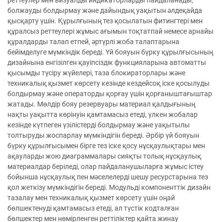
реттеулер мен визуалды индикаторларды пайдаланады,
болжауды болдырмау және дайындық уақытын әлдеқайда
қысқарту үшін. Құрылғының тез қосылатын фитингтері мен
құралсыз реттеулері жұмыс ағымын тоқтатпай немесе арнайы
құралдарды талап етпей, әртүрлі жоба талаптарына
бейімделуге мүмкіндік береді. Үй бояуын бүрку құрылғысының
дизайнына енгізілген қауіпсіздік функцияларына автоматты
қысымды түсіру жүйелері, таза блокираторлары және
техникалық қызмет көрсету кезінде кездейсоқ іске қосылуды
болдырмау және операторды қорғау үшін қорғаныштағыштар
жатады. Мөлдір бояу резервуары материал қалдығының
нақты уақытта көрінуін қамтамасыз етеді, үлкен жобалар
кезінде күтпеген үзілістерді болдырмау және уақытылы
толтыруды жоспарлау мүмкіндігін береді. Әрбір үй бояуын
бүрку құрылғысымен бірге тез іске қосу нұсқаулықтары мен
ақауларды жою диаграммалары сияқты толық нұсқаулық
материалдар беріледі, олар пайдаланушыларға жұмыс істеу
бойынша нұсқаулық пен мәселелерді шешу ресурстарына тез
қол жеткізу мүмкіндігін береді. Модульді компоненттік дизайн
тазалау мен техникалық қызмет көрсету үшін оңай
бөлшектенуді қамтамасыз етеді, ал түстік кодталған
бөлшектер мен нөмірленген реттіліктер қайта жинау