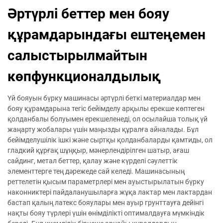
Әртүрлі беттер мен бояу
құрамдарындағы ештеңемен
салыстырылмайтын
көпфункционалдылық
Үй бояуын бүрку машинасы әртүрлі беткі материалдар мен
бояу құрамдарына тегіс бейімделу арқылы ерекше көптеген
қолданбалы болуымен ерекшеленеді, ол осылайша толық үй
жаңарту жобалары үшін маңызды құралға айналады. Бұл
бейімделушілік ішкі және сыртқы қолданбаларды қамтиды, ол
гладкий құрғақ шұңқыр, мәнерлендірілген шатыр, ағаш
сайдинг, метал беттер, қалау және күрделі сәулеттік
элементтерге тең дәрежеде сай келеді. Машинасының
реттелетін қысым параметрлері мен ауыстырылатын бүрку
наконниктері пайдаланушыларға жұқа лактар мен лактардан
бастап қалың латекс бояулары мен ауыр грунттауға дейінгі
нақты бояу түрлері үшін өнімділікті оптималдауға мүмкіндік