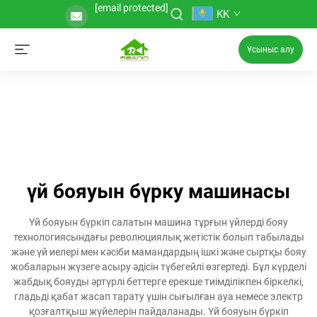
[email protected]
KK
Ұсыныс алу
үй бояуын бүрку машинасы
Үй бояуын бүркіп салатын машина тұрғын үйлерді бояу
технологиясындағы революциялық жетістік болып табылады
және үй иелері мен кәсіби мамандардың ішкі және сыртқы бояу
жобаларын жүзеге асыру әдісін түбегейлі өзгертеді. Бұл күрделі
жабдық бояуды әртүрлі беттерге ерекше тиімділікпен біркелкі,
гладьді қабат жасап тарату үшін сығылған ауа немесе электр
қозғалтқыш жүйелерін пайдаланады. Үй бояуын бүркіп