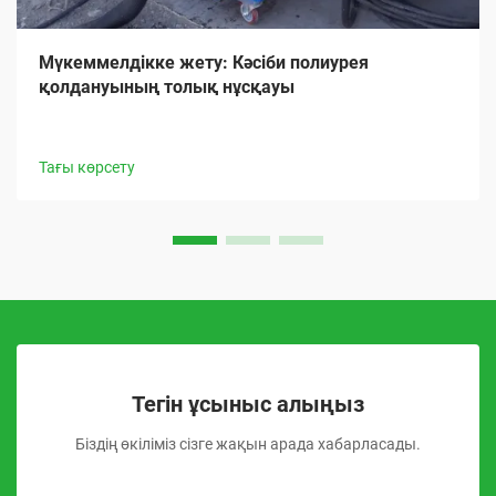
Мүкеммелдікке жету: Кәсіби полиурея
қолдануының толық нұсқауы
Тағы көрсету
Тегін ұсыныс алыңыз
Біздің өкіліміз сізге жақын арада хабарласады.