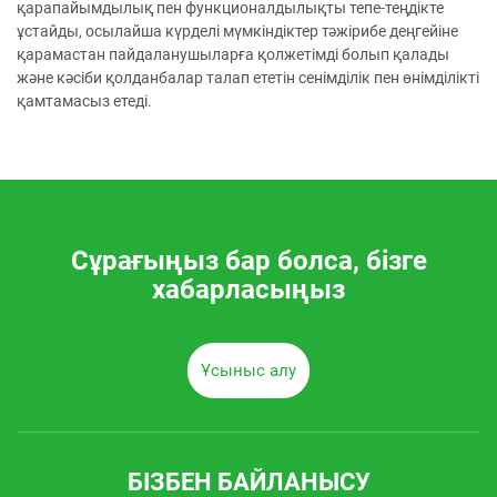
қарапайымдылық пен функционалдылықты тепе-теңдікте
ұстайды, осылайша күрделі мүмкіндіктер тәжірибе деңгейіне
қарамастан пайдаланушыларға қолжетімді болып қалады
және кәсіби қолданбалар талап ететін сенімділік пен өнімділікті
қамтамасыз етеді.
Сұрағыңыз бар болса, бізге
хабарласыңыз
Ұсыныс алу
БІЗБЕН БАЙЛАНЫСУ