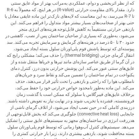
که از نظر اثربخشی و دوام، عملکردی به‌مراتب بهتر از مواد عایق سنتی
دارد. مقدار بالای مقاومت حرارتی (R-value) در هر اینچ، که معمولاً به R-6
تا R-7 می‌رسد، به این معناست که لایه‌های نازک‌تر این ماده عایقی معادل یا
حتی بهتر از ضخامت‌های بسیار بیشتر مواد متداول را فراهم می‌کنند. این
بازدهی حرارتی مستقیماً به کاهش قابل‌توجه هزینه‌های انرژی منجر
می‌شود، به‌طوری که بسیاری از صاحبان ساختمان پس از نصب، کاهشی در
حدود ۳۰ تا ۵۰ درصد در هزینه‌های گرمایش و سرمایش تجربه می‌کنند. سد
پیوسته‌ای که توسط پاشش فوم پلی‌اورتان سلول بسته ایجاد می‌شود،
انتقال گرمای جزئی (thermal bridging) را حذف می‌کند؛ مشکلی رایج که
در آن گرما از طریق عناصر سازه‌ای مانند تیرها و خرپاها منتقل شده و از
عایق‌های سنتی عبور می‌کند. این پوشش حرارتی بدون درز، کنترل دمای
یکنواخت در تمام ساختمان را تضمین می‌کند و نقاط سرد و جریان‌های
نامطلوب هوا را که راحتی و بازدهی را تحت تأثیر قرار می‌دهند، حذف
می‌کند. این ماده به‌طور نامحدود خواص حرارتی خود را حفظ می‌کند،
برخلاف عایق‌های فیبرگلاس یا سلولز که ممکن است با گذشت زمان
فرونشسته، فشرده یا تخریب شوند و در نهایت نیاز به تعویض داشته باشند.
درزبندی کاملی که در حین نصب ایجاد می‌شود، از اتلاف گرمای ناشی از
جابجایی (convective heat loss) جلوگیری می‌کند که بخش قابل‌توجهی از
هدررفت انرژی در ساختمان‌های مجهز به سیستم‌های عایق سنتی را تشکیل
می‌دهد. سیستم‌های کنترل آب‌وهوا زمانی که توسط فوم پلی‌اورتان سلول
بسته محافظت شوند، بازدهی بیشتری دارند، زیرا بار حرارتی کمتری را