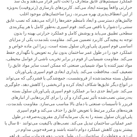
عملکرد سیستم‌های عایق متعارف را تحت تأثیر قرار می‌دهند و یک سد
حرارتی واقعاً پیوسته ایجاد می‌کند. کاربردهای بازسازی (رتروفیت) به‌ویژه
از این انعطاف‌پذیری بهره می‌برند، زیرا ساختمان‌های موجود اغلب
چالش‌های دسترسی و ابعاد نامنظم حفره‌ها را ارائه می‌دهند که نصب عایق
سنتی را دشوار یا ناقص می‌کنند. فوم اسپری به‌طور کامل با هر پیکربندی
سطحی تطبیق می‌یابد و پوشش کامل و عملکرد حرارتی بهینه را بدون
توجه به پیچیدگی کاربرد تضمین می‌کند. مقاومت بلندمدت یکی از مزایای
اساسی فوم اسپری پلی‌اورتان سلول بسته است، زیرا این ماده خواص و
عملکرد خود را در طول عمر ساختمان بدون نیاز به تعویض یا نگهداری حفظ
می‌کند. مقاومت شیمیایی از فوم در برابر تخریب ناشی از عوامل محیطی،
مواد تمیزکننده یا مواد شیمیایی صنعتی که ممکن است سایر مواد عایق را
تضعیف کنند، محافظت می‌کند. پایداری ابعادی فوم اسپری پلی‌اورتان
سلول بسته منجمدشده از فرونشست، جمع‌شدگی یا فشردگی که می‌تواند
در انواع دیگر عایق‌ها شکاف ایجاد کرده و اثربخشی را کاهش دهد، جلوگیری
می‌کند. شرایط حدی دما بر عملکرد فوم اسپری پلی‌اورتان سلول بسته
به‌درستی نصب‌شده تأثیر نمی‌گذارد و آن را برای کاربردهایی از انبارهای
فریزر تا تأسیسات صنعتی با دمای بالا مناسب می‌سازد. مقاومت بلندمدت،
هزینه‌های مکرر مرتبط با تعویض عایق را حذف می‌کند و فوم اسپری
پلی‌اورتان سلول بسته را به یک سرمایه‌گذاری مقرون‌به‌صرفه در طول
عمر عملیاتی ساختمان تبدیل می‌کند. نصب‌های باکیفیت می‌توانند ۵۰ سال یا
بیشتر بدون کاهش عملکرد دوام داشته باشند و صرفه‌جویی مداوم در
انرژی و حفاظت از ساختمان را در طول چندین دهه خدمات‌رسانی فراهم