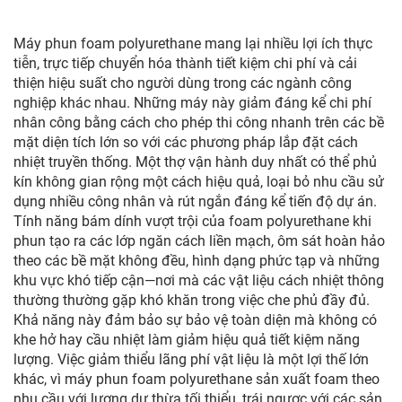
Máy phun foam polyurethane mang lại nhiều lợi ích thực
tiễn, trực tiếp chuyển hóa thành tiết kiệm chi phí và cải
thiện hiệu suất cho người dùng trong các ngành công
nghiệp khác nhau. Những máy này giảm đáng kể chi phí
nhân công bằng cách cho phép thi công nhanh trên các bề
mặt diện tích lớn so với các phương pháp lắp đặt cách
nhiệt truyền thống. Một thợ vận hành duy nhất có thể phủ
kín không gian rộng một cách hiệu quả, loại bỏ nhu cầu sử
dụng nhiều công nhân và rút ngắn đáng kể tiến độ dự án.
Tính năng bám dính vượt trội của foam polyurethane khi
phun tạo ra các lớp ngăn cách liền mạch, ôm sát hoàn hảo
theo các bề mặt không đều, hình dạng phức tạp và những
khu vực khó tiếp cận—nơi mà các vật liệu cách nhiệt thông
thường thường gặp khó khăn trong việc che phủ đầy đủ.
Khả năng này đảm bảo sự bảo vệ toàn diện mà không có
khe hở hay cầu nhiệt làm giảm hiệu quả tiết kiệm năng
lượng. Việc giảm thiểu lãng phí vật liệu là một lợi thế lớn
khác, vì máy phun foam polyurethane sản xuất foam theo
nhu cầu với lượng dư thừa tối thiểu, trái ngược với các sản