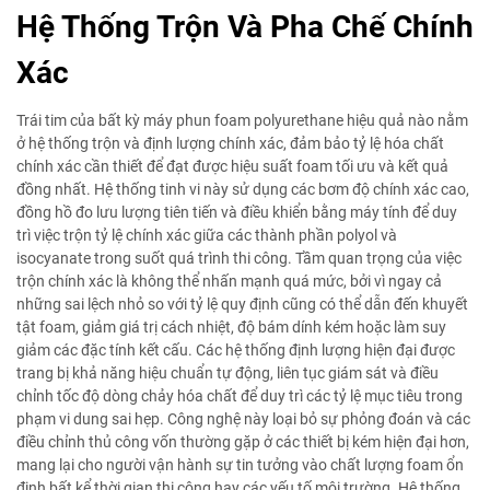
Hệ Thống Trộn Và Pha Chế Chính
Xác
Trái tim của bất kỳ máy phun foam polyurethane hiệu quả nào nằm
ở hệ thống trộn và định lượng chính xác, đảm bảo tỷ lệ hóa chất
chính xác cần thiết để đạt được hiệu suất foam tối ưu và kết quả
đồng nhất. Hệ thống tinh vi này sử dụng các bơm độ chính xác cao,
đồng hồ đo lưu lượng tiên tiến và điều khiển bằng máy tính để duy
trì việc trộn tỷ lệ chính xác giữa các thành phần polyol và
isocyanate trong suốt quá trình thi công. Tầm quan trọng của việc
trộn chính xác là không thể nhấn mạnh quá mức, bởi vì ngay cả
những sai lệch nhỏ so với tỷ lệ quy định cũng có thể dẫn đến khuyết
tật foam, giảm giá trị cách nhiệt, độ bám dính kém hoặc làm suy
giảm các đặc tính kết cấu. Các hệ thống định lượng hiện đại được
trang bị khả năng hiệu chuẩn tự động, liên tục giám sát và điều
chỉnh tốc độ dòng chảy hóa chất để duy trì các tỷ lệ mục tiêu trong
phạm vi dung sai hẹp. Công nghệ này loại bỏ sự phỏng đoán và các
điều chỉnh thủ công vốn thường gặp ở các thiết bị kém hiện đại hơn,
mang lại cho người vận hành sự tin tưởng vào chất lượng foam ổn
định bất kể thời gian thi công hay các yếu tố môi trường. Hệ thống