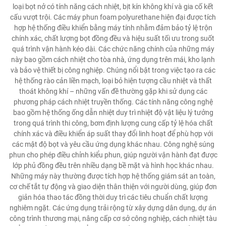
loại bọt nở có tính năng cách nhiệt, bịt kín không khí và gia cố kết
cấu vượt trội. Các máy phun foam polyurethane hiện đại được tích
hợp hệ thống điều khiển bằng máy tính nhằm đảm bảo tỷ lệ trộn
chính xác, chất lượng bọt đồng đều và hiệu suất tối ưu trong suốt
quá trình vận hành kéo dài. Các chức năng chính của những máy
này bao gồm cách nhiệt cho tòa nhà, ứng dụng trên mái, kho lạnh
và bảo vệ thiết bị công nghiệp. Chúng nổi bật trong việc tạo ra các
hệ thống rào cản liền mạch, loại bỏ hiện tượng cầu nhiệt và thất
thoát không khí – những vấn đề thường gặp khi sử dụng các
phương pháp cách nhiệt truyền thống. Các tính năng công nghệ
bao gồm hệ thống ống dẫn nhiệt duy trì nhiệt độ vật liệu lý tưởng
trong quá trình thi công, bơm định lượng cung cấp tỷ lệ hóa chất
chính xác và điều khiển áp suất thay đổi linh hoạt để phù hợp với
các mật độ bọt và yêu cầu ứng dụng khác nhau. Công nghệ súng
phun cho phép điều chỉnh kiểu phun, giúp người vận hành đạt được
lớp phủ đồng đều trên nhiều dạng bề mặt và hình học khác nhau.
Những máy này thường được tích hợp hệ thống giám sát an toàn,
cơ chế tắt tự động và giao diện thân thiện với người dùng, giúp đơn
giản hóa thao tác đồng thời duy trì các tiêu chuẩn chất lượng
nghiêm ngặt. Các ứng dụng trải rộng từ xây dựng dân dụng, dự án
công trình thương mại, nâng cấp cơ sở công nghiệp, cách nhiệt tàu