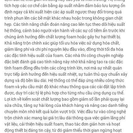
tích hợp các cơ chế cân bằng áp suất nhằm đảm bảo lưu lượng ổn
định ngay cả khi xuất hiện các áp suất ngược thay đổi trong quá
trình phun lên các bề mặt khác nhau hoặc trong không gian chật
hẹp. Các tính năng chẩn đoán nâng cao liên tục theo dõi hiệu suất
hệ thống, cảnh báo người vận hành về các sự cố tiềm ẩn trước khi
chúng ảnh hưởng đến chất lượng foam hoặc gây hư hại thiết bị.
Khả năng trộn chính xác giúp tối ưu hóa việc sử dụng hóa chất,
giảm lãng phí và chi phí nguyên liệu đầu vào, đồng thời tối đa hóa
các đặc tính hiệu suất của foam. Các nhà thi công chuyên nghiệp
đặc biệt đánh giá cao tính năng này nhờ khả năng tạo ra các đặc
tính foam đồng đều trên các công trình lớn, nơi mà sự nhất quán
trực tiếp ảnh hưởng đến hiệu suất nhiệt, sự tuân thủ quy chuẩn xây
dựng và độ bền lâu dài. Hệ thống có thể đáp ứng nhiều công thức
foam và yêu cầu mật độ khác nhau thông qua các cài đặt lập trình
được, duy trì các tỷ lệ phù hợp cho từng nhu cầu ứng dụng cụ thể.
Lợi ích về kiểm soát chất lượng bao gồm giảm số lần phải quay lại
sửa chữa, tăng sự hài lòng của khách hàng và nâng cao danh tiếng
chuyên môn nhờ kết quả luôn vượt trội. Việc đầu tư vào công nghệ
trộn chính xác mang lại giá trị lâu dài thông qua việc giảm lãng phí
vật liệu, cải thiện hiệu suất foam, thao tác đơn giản hơn và hoạt
động thiết bị đáng tin cậy, từ đó giảm thiểu thời gian ngừng hoạt