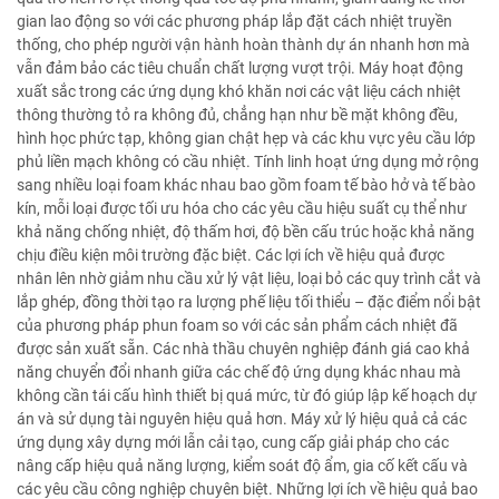
gian lao động so với các phương pháp lắp đặt cách nhiệt truyền
thống, cho phép người vận hành hoàn thành dự án nhanh hơn mà
vẫn đảm bảo các tiêu chuẩn chất lượng vượt trội. Máy hoạt động
xuất sắc trong các ứng dụng khó khăn nơi các vật liệu cách nhiệt
thông thường tỏ ra không đủ, chẳng hạn như bề mặt không đều,
hình học phức tạp, không gian chật hẹp và các khu vực yêu cầu lớp
phủ liền mạch không có cầu nhiệt. Tính linh hoạt ứng dụng mở rộng
sang nhiều loại foam khác nhau bao gồm foam tế bào hở và tế bào
kín, mỗi loại được tối ưu hóa cho các yêu cầu hiệu suất cụ thể như
khả năng chống nhiệt, độ thấm hơi, độ bền cấu trúc hoặc khả năng
chịu điều kiện môi trường đặc biệt. Các lợi ích về hiệu quả được
nhân lên nhờ giảm nhu cầu xử lý vật liệu, loại bỏ các quy trình cắt và
lắp ghép, đồng thời tạo ra lượng phế liệu tối thiểu – đặc điểm nổi bật
của phương pháp phun foam so với các sản phẩm cách nhiệt đã
được sản xuất sẵn. Các nhà thầu chuyên nghiệp đánh giá cao khả
năng chuyển đổi nhanh giữa các chế độ ứng dụng khác nhau mà
không cần tái cấu hình thiết bị quá mức, từ đó giúp lập kế hoạch dự
án và sử dụng tài nguyên hiệu quả hơn. Máy xử lý hiệu quả cả các
ứng dụng xây dựng mới lẫn cải tạo, cung cấp giải pháp cho các
nâng cấp hiệu quả năng lượng, kiểm soát độ ẩm, gia cố kết cấu và
các yêu cầu công nghiệp chuyên biệt. Những lợi ích về hiệu quả bao