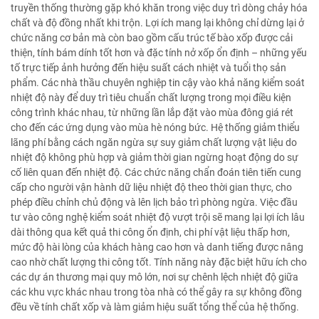
truyền thống thường gặp khó khăn trong việc duy trì dòng chảy hóa
chất và độ đồng nhất khi trộn. Lợi ích mang lại không chỉ dừng lại ở
chức năng cơ bản mà còn bao gồm cấu trúc tế bào xốp được cải
thiện, tính bám dính tốt hơn và đặc tính nở xốp ổn định – những yếu
tố trực tiếp ảnh hưởng đến hiệu suất cách nhiệt và tuổi thọ sản
phẩm. Các nhà thầu chuyên nghiệp tin cậy vào khả năng kiểm soát
nhiệt độ này để duy trì tiêu chuẩn chất lượng trong mọi điều kiện
công trình khác nhau, từ những lần lắp đặt vào mùa đông giá rét
cho đến các ứng dụng vào mùa hè nóng bức. Hệ thống giảm thiểu
lãng phí bằng cách ngăn ngừa sự suy giảm chất lượng vật liệu do
nhiệt độ không phù hợp và giảm thời gian ngừng hoạt động do sự
cố liên quan đến nhiệt độ. Các chức năng chẩn đoán tiên tiến cung
cấp cho người vận hành dữ liệu nhiệt độ theo thời gian thực, cho
phép điều chỉnh chủ động và lên lịch bảo trì phòng ngừa. Việc đầu
tư vào công nghệ kiểm soát nhiệt độ vượt trội sẽ mang lại lợi ích lâu
dài thông qua kết quả thi công ổn định, chi phí vật liệu thấp hơn,
mức độ hài lòng của khách hàng cao hơn và danh tiếng được nâng
cao nhờ chất lượng thi công tốt. Tính năng này đặc biệt hữu ích cho
các dự án thương mại quy mô lớn, nơi sự chênh lệch nhiệt độ giữa
các khu vực khác nhau trong tòa nhà có thể gây ra sự không đồng
đều về tính chất xốp và làm giảm hiệu suất tổng thể của hệ thống.