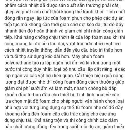
phẩm cách nhiệt đã được sản xuất sẵn thường phải cắt,
ghép và phát sinh chất thải không thể tránh khỏi. Tính chất
đóng rắn ngay lập tức của foam phun cho phép các dự án
tiếp tục mà không cần thời gian chờ đợi kéo dài, từ đó đẩy
nhanh tiến độ hoàn thành và giảm chi phí nhân công gián
tiếp. Khả năng chống chịu thời tiết của lớp foam sau khi thi
công mang lại độ bền lâu dài, vượt trội hơn nhiều vật liệu
cách nhiệt truyền thống, dẫn đến yêu cầu bảo trì thấp hơn
và tuổi thọ sử dụng kéo dài hơn. Máy phun foam
polyurethane tạo ra lớp ngăn hơi ẩm và kín khí trong một
bước thi công duy nhất, loại bỏ nhu cầu lắp đặt riêng lẻ các
lớp ngăn và các vật liệu liên quan. Cải thiện hiệu quả năng
lượng đạt được nhờ thi công foam đúng cách thường giúp
giảm chi phí sưởi ấm và làm mát, nhanh chóng bù đắp
khoản đầu tư ban đầu cho thiết bị. Tính linh hoạt về các
lựa chọn mật độ foam cho phép người vận hành chọn loại
phù hợp với từng ứng dụng cụ thể, từ foam nhẹ để đổ đầy
khoang rỗng đến foam cấp cấu trúc dùng cho các ứng
dụng chịu tải. Khả năng trộn và thi công chính xác đảm
bảo chất lượng đồng đều trong suốt mỗi dự án, giảm thiểu