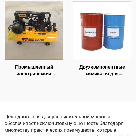
k3000 для утепления
полиуреа-покрытий
стен и напыления на
K7000,
кровлю
сертифицированная по
стандарту CE
Промышленный
Двухкомпонентные
электрический
химикаты для
поршневой воздушный
теплоизоляции из
компрессор
полиуретановой пены
Цена двигателя для распылительной машины
обеспечивает исключительную ценность благодаря
множеству практических преимуществ, которые