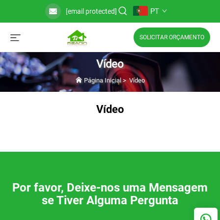
PT
[email protected]
SOLICITAR ORÇAMENTO
Vídeo
Página Inicial
>
Vídeo
Vídeo
Por favor, Deixe-nos uma Mensagem
se Tiver Alguma Pergunta