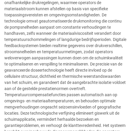
onafhankelijke drukregelingen, waarmee operators de
materiaalstroom kunnen afstellen op basis van specifieke
toepassingsvereisten en omgevingsomstandigheden. De
technologie omvat geautomatiseerde drukmonitoring die continu
de pompsnelheden aanpast om constante verhoudingen te
handhaven, zelfs wanneer de materiaalviscositeit verandert door
temperatuurschommelingen of langdurige bedrijfsperioden. Digitale
feedbacksystemen bieden realtime gegevens over drukverschillen,
stroomsnelheden en temperatuurmetingen, zodat operators
weloverwogen aanpassingen kunnen doen om de schuimkwaliteit
te optimaliseren en verspilling te minimaliseren. De precisie van de
geavanceerde doseertechnologie heeft directe invloed op de
cellulaire structuur, dichtheid en thermische weerstandswaarden
van het schuim, en garandeert dat de aangebrachte isolatie voldoet
aan of de gestelde prestatienormen overtreft.
Temperatuurcompensatiefuncties passen automatisch aan op
omgevings- en materiaaltemperaturen, en behouden optimale
mengverhoudingen ongeacht seizoensinvloeden of geografische
locaties. Deze technologische verfijning elimineert giswerk uit de
schuimapplicatie, vermindert herhaalde bezoeken en
garantieproblemen, en verhoogt de klanttevredenheid. Het systeem