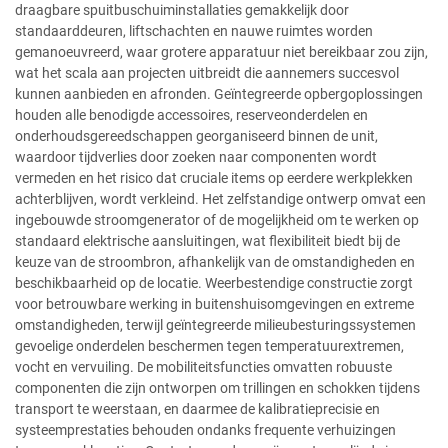
draagbare spuitbuschuiminstallaties gemakkelijk door
standaarddeuren, liftschachten en nauwe ruimtes worden
gemanoeuvreerd, waar grotere apparatuur niet bereikbaar zou zijn,
wat het scala aan projecten uitbreidt die aannemers succesvol
kunnen aanbieden en afronden. Geïntegreerde opbergoplossingen
houden alle benodigde accessoires, reserveonderdelen en
onderhoudsgereedschappen georganiseerd binnen de unit,
waardoor tijdverlies door zoeken naar componenten wordt
vermeden en het risico dat cruciale items op eerdere werkplekken
achterblijven, wordt verkleind. Het zelfstandige ontwerp omvat een
ingebouwde stroomgenerator of de mogelijkheid om te werken op
standaard elektrische aansluitingen, wat flexibiliteit biedt bij de
keuze van de stroombron, afhankelijk van de omstandigheden en
beschikbaarheid op de locatie. Weerbestendige constructie zorgt
voor betrouwbare werking in buitenshuisomgevingen en extreme
omstandigheden, terwijl geïntegreerde milieubesturingssystemen
gevoelige onderdelen beschermen tegen temperatuurextremen,
vocht en vervuiling. De mobiliteitsfuncties omvatten robuuste
componenten die zijn ontworpen om trillingen en schokken tijdens
transport te weerstaan, en daarmee de kalibratieprecisie en
systeemprestaties behouden ondanks frequente verhuizingen