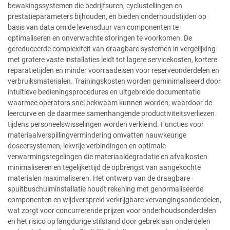
bewakingssystemen die bedrijfsuren, cyclustellingen en
prestatieparameters bijhouden, en bieden onderhoudstijden op
basis van data om de levensduur van componenten te
optimaliseren en onverwachte storingen te voorkomen. De
gereduceerde complexiteit van draagbare systemen in vergelijking
met grotere vaste installaties leidt tot lagere servicekosten, kortere
reparatietijden en minder voorraadeisen voor reserveonderdelen en
verbruiksmaterialen. Trainingskosten worden geminimaliseerd door
intuïtieve bedieningsprocedures en uitgebreide documentatie
waarmee operators snel bekwaam kunnen worden, waardoor de
leercurve en de daarmee samenhangende productiviteitsverliezen
tijdens personeelswisselingen worden verkleind. Functies voor
materiaalverspillingvermindering omvatten nauwkeurige
doseersystemen, lekvrije verbindingen en optimale
verwarmingsregelingen die materiaaldegradatie en afvalkosten
minimaliseren en tegelijkertijd de opbrengst van aangekochte
materialen maximaliseren. Het ontwerp van de draagbare
spuitbuschuiminstallatie houdt rekening met genormaliseerde
componenten en wijdverspreid verkrijgbare vervangingsonderdelen,
wat zorgt voor concurrerende prijzen voor onderhoudsonderdelen
en het risico op langdurige stilstand door gebrek aan onderdelen