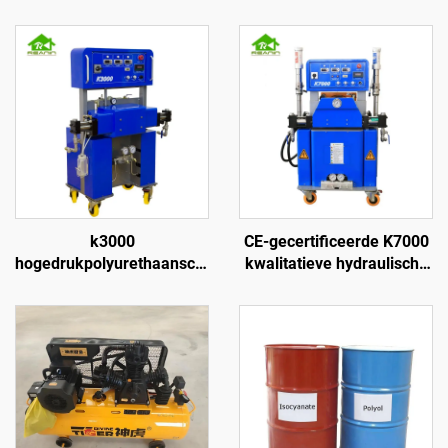
k3000
CE-gecertificeerde K7000
hogedrukpolyurethaanschuimsprayer
kwalitatieve hydraulische
voor muurisolatie en
polyurethaan- en
dakbespuiting
polyurea-
schuimspraycoatingmachine