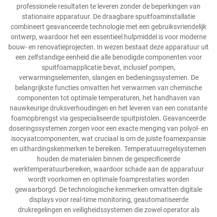
professionele resultaten te leveren zonder de beperkingen van
stationaire apparatuur. De draagbare spuitfoaminstallatie
combineert geavanceerde technologie met een gebruiksvriendelijk
ontwerp, waardoor het een essentieel hulpmiddel is voor moderne
bouw- en renovatieprojecten. In wezen bestaat deze apparatuur uit
een zelfstandige eenheid die alle benodigde componenten voor
spuitfoamapplicatie bevat, inclusief pompen,
verwarmingselementen, slangen en bedieningssystemen. De
belangrijkste functies omvatten het verwarmen van chemische
componenten tot optimale temperaturen, het handhaven van
nauwkeurige druksverhoudingen en het leveren van een constante
foamopbrengst via gespecialiseerde spuitpistolen. Geavanceerde
doseringssystemen zorgen voor een exacte menging van polyol- en
isocyaatcomponenten, wat cruciaal is om de juiste foamexpansie
en uithardingskenmerken te bereiken. Temperatuurregelsystemen
houden de materialen binnen de gespecificeerde
werktemperatuurbereiken, waardoor schade aan de apparatuur
wordt voorkomen en optimale foamprestaties worden
gewaarborgd. De technologische kenmerken omvatten digitale
displays voor real-time monitoring, geautomatiseerde
drukregelingen en veiligheidssystemen die zowel operator als