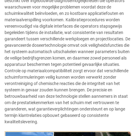
beschikt over ingebouwde diagnosemogelijkheden die operators
waarschuwen voor mogelijke problemen voordat deze de
schuimkwaliteit beïnvloeden, en zo kostbare applicatiefouten en
materiaalverspilling voorkomen. Kalibratieprocedures worden
vereenvoudigd via digitale interfaces die operators stapsgewijs
begeleiden tijdens de installatie, wat consistentie van resultaten
garandeert tussen verschillende werkploegen en projectlocaties. De
geavanceerde doseertechnologie omvat ook veiligheidsfuncties die
het systeem automatisch uitschakelen wanneer parameters buiten
de veilige bedrijfsgrenzen komen, en daarmee zowel personeel als
apparatuur beschermen tegen potentieel gevaarlijke situaties.
Controle op materiaalcompatibiliteit zorgt ervoor dat verschillende
schuimformuleringen veilig kunnen worden verwerkt zonder
verontreiniging of chemische reacties die de integriteit van het
systeem in gevaar zouden kunnen brengen. De precisie en
betrouwbaarheid van deze technologie stellen aannemers in staat
om de prestatiekenmerken van het schuim met vertrouwen te
garanderen, wat garantieverplichtingen ondersteunt en op lange
termijn klantrelaties opbouwt gebaseerd op consistente
kwaliteitslevering.