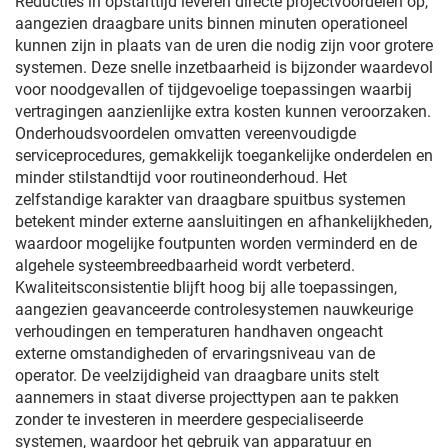
Reducties in opstarttijd leveren directe projectvoordelen op,
aangezien draagbare units binnen minuten operationeel
kunnen zijn in plaats van de uren die nodig zijn voor grotere
systemen. Deze snelle inzetbaarheid is bijzonder waardevol
voor noodgevallen of tijdgevoelige toepassingen waarbij
vertragingen aanzienlijke extra kosten kunnen veroorzaken.
Onderhoudsvoordelen omvatten vereenvoudigde
serviceprocedures, gemakkelijk toegankelijke onderdelen en
minder stilstandtijd voor routineonderhoud. Het
zelfstandige karakter van draagbare spuitbus systemen
betekent minder externe aansluitingen en afhankelijkheden,
waardoor mogelijke foutpunten worden verminderd en de
algehele systeembreedbaarheid wordt verbeterd.
Kwaliteitsconsistentie blijft hoog bij alle toepassingen,
aangezien geavanceerde controlesystemen nauwkeurige
verhoudingen en temperaturen handhaven ongeacht
externe omstandigheden of ervaringsniveau van de
operator. De veelzijdigheid van draagbare units stelt
aannemers in staat diverse projecttypen aan te pakken
zonder te investeren in meerdere gespecialiseerde
systemen, waardoor het gebruik van apparatuur en