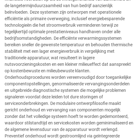
de langetermijnduurzaamheid van hun bedrijf aanzienlijk
beïnvloeden. Deze systemen zijn ontworpen met operationele
efficiëntie als primaire overweging, inclusief energiebesparende
technologieën die het stroomverbruik verminderen terwijl ze
tegelijkertijd optimale prestatieniveaus handhaven onder alle
bedrijfsomstandigheden. De efficiënte verwarmingssystemen
bereiken sneller de gewenste temperatuur en behouden thermische
stabiliteit met een lager energieverbruik in vergelijking met
traditionele apparatuur, wat resulteert in lagere
nutsvoorzieningskosten en een kleiner milieueffect dat aanspreekt
op kostenbewuste en milieubewuste klanten.
Onderhoudsprocedures worden vereenvoudigd door toegankelijke
componentopstellingen, genormaliseerde vervangingsonderdelen
en uitgebreide diagnostische systemen die mogelijke problemen
signaleren voordat deze leiden tot dure storingen of
serviceonderbrekingen. De modulaire ontwerpfilosofie maakt
gericht onderhoud en vervanging van componenten mogelijk
zonder dat het volledige systeem hoeft te worden gedemonteerd,
waardoor stilstandtijd en servicekosten worden geminimaliseerd en
de algemene levensduur van de apparatuur wordt verlengd.
Preventief onderhoud wordt gestroomlijnd via geïntegreerde