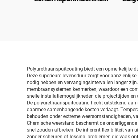
voor dakcoating
Polyurethaanspuitcoating biedt een opmerkelijke d
Deze superieure levensduur zorgt voor aanzienlijk
nodig hebben en vervangingsintervallen langer zijn
membraansystemen kenmerken, waardoor een continu
snelle installatiemogelijkheden die projecttijden e
De polyurethaanspuitcoating hecht uitstekend aan
daarmee samenhangende kosten verlaagt. Temperatu
behouden onder extreme weersomstandigheden, van 
Chemische weerstand beschermt de onderliggende co
snel zouden afbreken. De inherent flexibiliteit van
zonder scheuren of lossing, problemen die vaak optre