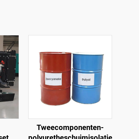
Tweecomponenten-
set
polyuretheschuimisolatiechemica