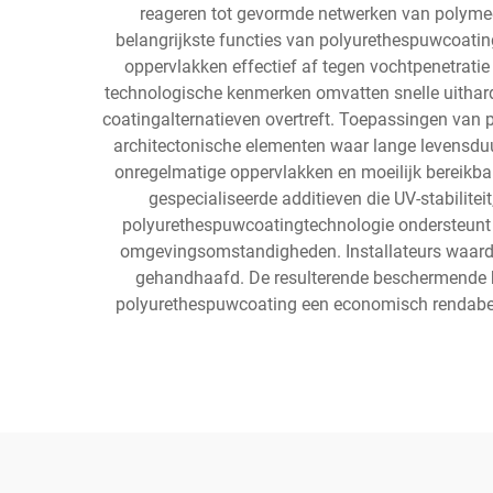
reageren tot gevormde netwerken van polyme
belangrijkste functies van polyurethespuwcoating
oppervlakken effectief af tegen vochtpenetratie
technologische kenmerken omvatten snelle uithardi
coatingalternatieven overtreft. Toepassingen van 
architectonische elementen waar lange levensduu
onregelmatige oppervlakken en moeilijk bereikb
gespecialiseerde additieven die UV-stabilitei
polyurethespuwcoatingtechnologie ondersteunt z
omgevingsomstandigheden. Installateurs waarder
gehandhaafd. De resulterende beschermende bar
polyurethespuwcoating een economisch rendabele o