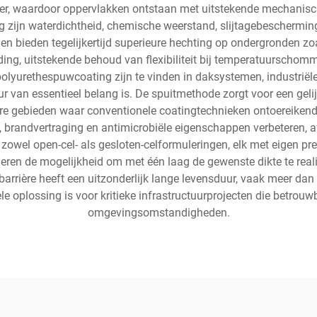
er, waardoor oppervlakken ontstaan met uitstekende mechanisc
 zijn waterdichtheid, chemische weerstand, slijtagebescherming 
 en bieden tegelijkertijd superieure hechting op ondergronden z
ng, uitstekende behoud van flexibiliteit bij temperatuurschommel
polyurethespuwcoating zijn te vinden in daksystemen, industriële
r van essentieel belang is. De spuitmethode zorgt voor een geli
are gebieden waar conventionele coatingtechnieken ontoereikend
t, brandvertraging en antimicrobiële eigenschappen verbeteren, a
owel open-cel- als gesloten-celformuleringen, elk met eigen pre
en de mogelijkheid om met één laag de gewenste dikte te reali
rière heeft een uitzonderlijk lange levensduur, vaak meer dan
plossing is voor kritieke infrastructuurprojecten die betrouwb
omgevingsomstandigheden.