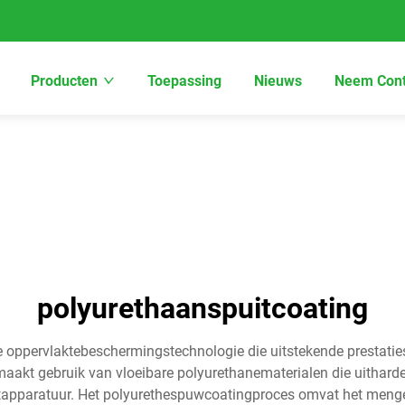
Producten
Toepassing
Nieuws
Neem Cont
polyurethaanspuitcoating
oppervlaktebeschermingstechnologie die uitstekende prestaties l
aakt gebruik van vloeibare polyurethanematerialen die uithard
itapparatuur. Het polyurethespuwcoatingproces omvat het me