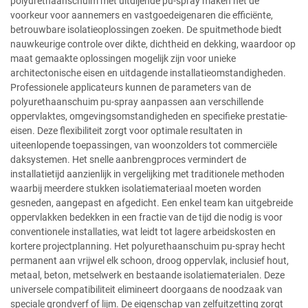
polyurethaanschuim met uitdijende pu-spray maken het de
voorkeur voor aannemers en vastgoedeigenaren die efficiënte,
betrouwbare isolatieoplossingen zoeken. De spuitmethode biedt
nauwkeurige controle over dikte, dichtheid en dekking, waardoor op
maat gemaakte oplossingen mogelijk zijn voor unieke
architectonische eisen en uitdagende installatieomstandigheden.
Professionele applicateurs kunnen de parameters van de
polyurethaanschuim pu-spray aanpassen aan verschillende
oppervlaktes, omgevingsomstandigheden en specifieke prestatie-
eisen. Deze flexibiliteit zorgt voor optimale resultaten in
uiteenlopende toepassingen, van woonzolders tot commerciële
daksystemen. Het snelle aanbrengproces vermindert de
installatietijd aanzienlijk in vergelijking met traditionele methoden
waarbij meerdere stukken isolatiemateriaal moeten worden
gesneden, aangepast en afgedicht. Een enkel team kan uitgebreide
oppervlakken bedekken in een fractie van de tijd die nodig is voor
conventionele installaties, wat leidt tot lagere arbeidskosten en
kortere projectplanning. Het polyurethaanschuim pu-spray hecht
permanent aan vrijwel elk schoon, droog oppervlak, inclusief hout,
metaal, beton, metselwerk en bestaande isolatiematerialen. Deze
universele compatibiliteit elimineert doorgaans de noodzaak van
speciale grondverf of lijm. De eigenschap van zelfuitzetting zorgt