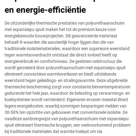
en energie-efficiëntie
De uitzonderlijke thermische prestaties van polyurethaanschuim
met expansiepu spuit maken het tot de premium keuze voor
energiebewuste bouwprojecten. Dit geavanceerde materiaal
behaalt R-waarden die aanzienlijk hoger liggen dan die van
traditionele isolatiematerialen, waardoor een superieure weerstand
tegen warmteoverdracht ontstaat die direct invloed heeft op
energieverbruik en comfortniveau. De gesloten-celstructuur die
wordt gecreëerd door polyurethaanschuim met expansiepu spuit
elimineert convectieve warmteverliezen en biedt uitstekende
weerstand tegen geleidings- en stralingswarmte. Deze uitgebreide
thermische bescherming zorgt voor constante binnentemperaturen
gedurende het hele jaar, waardoor de belasting op verwarmings- en
koelsystemen wordt verminderd. Eigenaren ervaren meestal direct
lagere energiekosten, waarbij sommigen besparingen melden van
30-50% ten opzichte van gebouwen met conventionele isolatie. De
naadloze aanbrengwijze van polyurethaanschuim met expansiepu
spuit elimineert thermische bruggen, een veelvoorkomend probleem
bij traditionele materialen dat warmte toelaat om via