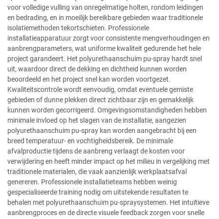
voor volledige vulling van onregelmatige holten, rondom leidingen
en bedrading, en in moeilijk bereikbare gebieden waar traditionele
isolatiemethoden tekortschieten. Professionele
installatieapparatuur zorgt voor consistente mengverhoudingen en
aanbrengparameters, wat uniforme kwaliteit gedurende het hele
project garandeert. Het polyurethaanschuim pu-spray hardt snel
uit, waardoor direct de dekking en dichtheid kunnen worden
beoordeeld en het project snel kan worden voortgezet.
Kwaliteitscontrole wordt eenvoudig, omdat eventuele gemiste
gebieden of dunne plekken direct zichtbaar zijn en gemakkelijk
kunnen worden gecorrigeerd. Omgevingsomstandigheden hebben
minimale invloed op het slagen van de installatie, aangezien
polyurethaanschuim pu-spray kan worden aangebracht bij een
breed temperatuur- en vochtigheidsbereik. De minimale
afvalproductie tijdens de aanbreng verlaagt de kosten voor
verwijdering en heeft minder impact op het milieu in vergelijking met
traditionele materialen, die vaak aanzienlijk werkplaatsafval
genereren. Professionele installatieteams hebben weinig
gespecialiseerde training nodig om uitstekende resultaten te
behalen met polyurethaanschuim pu-spraysystemen. Het intuïtieve
aanbrengproces en de directe visuele feedback zorgen voor snelle