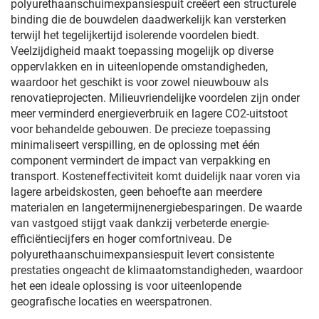
polyurethaanschuimexpansiespuit creëert een structurele
binding die de bouwdelen daadwerkelijk kan versterken
terwijl het tegelijkertijd isolerende voordelen biedt.
Veelzijdigheid maakt toepassing mogelijk op diverse
oppervlakken en in uiteenlopende omstandigheden,
waardoor het geschikt is voor zowel nieuwbouw als
renovatieprojecten. Milieuvriendelijke voordelen zijn onder
meer verminderd energieverbruik en lagere CO2-uitstoot
voor behandelde gebouwen. De precieze toepassing
minimaliseert verspilling, en de oplossing met één
component vermindert de impact van verpakking en
transport. Kosteneffectiviteit komt duidelijk naar voren via
lagere arbeidskosten, geen behoefte aan meerdere
materialen en langetermijnenergiebesparingen. De waarde
van vastgoed stijgt vaak dankzij verbeterde energie-
efficiëntiecijfers en hoger comfortniveau. De
polyurethaanschuimexpansiespuit levert consistente
prestaties ongeacht de klimaatomstandigheden, waardoor
het een ideale oplossing is voor uiteenlopende
geografische locaties en weerspatronen.