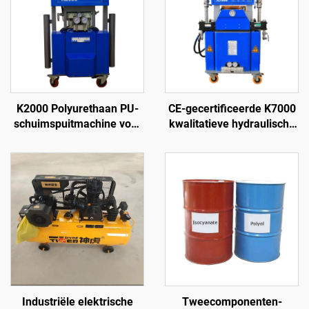
K2000 Polyurethaan PU-
CE-gecertificeerde K7000
schuimspuitmachine voor
kwalitatieve hydraulische
dakcoating
polyurethaan- en
polyurea-
schuimspraycoatingmachine
Industriële elektrische
Tweecomponenten-