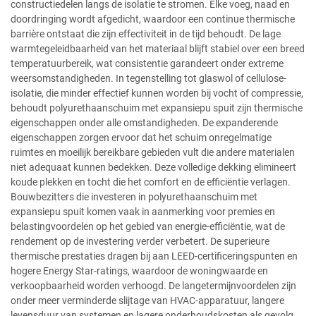
constructiedelen langs de isolatie te stromen. Elke voeg, naad en
doordringing wordt afgedicht, waardoor een continue thermische
barrière ontstaat die zijn effectiviteit in de tijd behoudt. De lage
warmtegeleidbaarheid van het materiaal blijft stabiel over een breed
temperatuurbereik, wat consistentie garandeert onder extreme
weersomstandigheden. In tegenstelling tot glaswol of cellulose-
isolatie, die minder effectief kunnen worden bij vocht of compressie,
behoudt polyurethaanschuim met expansiepu spuit zijn thermische
eigenschappen onder alle omstandigheden. De expanderende
eigenschappen zorgen ervoor dat het schuim onregelmatige
ruimtes en moeilijk bereikbare gebieden vult die andere materialen
niet adequaat kunnen bedekken. Deze volledige dekking elimineert
koude plekken en tocht die het comfort en de efficiëntie verlagen.
Bouwbezitters die investeren in polyurethaanschuim met
expansiepu spuit komen vaak in aanmerking voor premies en
belastingvoordelen op het gebied van energie-efficiëntie, wat de
rendement op de investering verder verbetert. De superieure
thermische prestaties dragen bij aan LEED-certificeringspunten en
hogere Energy Star-ratings, waardoor de woningwaarde en
verkoopbaarheid worden verhoogd. De langetermijnvoordelen zijn
onder meer verminderde slijtage van HVAC-apparatuur, langere
levensduur van systemen en lagere onderhoudskosten als gevolg