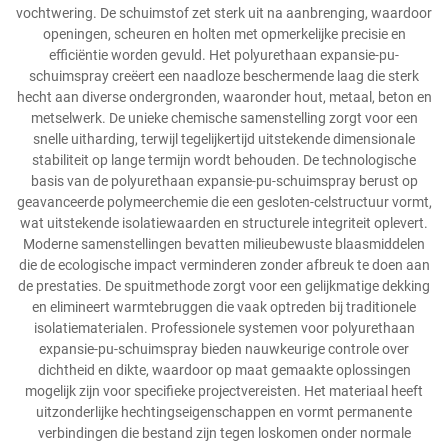
vochtwering. De schuimstof zet sterk uit na aanbrenging, waardoor
openingen, scheuren en holten met opmerkelijke precisie en
efficiëntie worden gevuld. Het polyurethaan expansie-pu-
schuimspray creëert een naadloze beschermende laag die sterk
hecht aan diverse ondergronden, waaronder hout, metaal, beton en
metselwerk. De unieke chemische samenstelling zorgt voor een
snelle uitharding, terwijl tegelijkertijd uitstekende dimensionale
stabiliteit op lange termijn wordt behouden. De technologische
basis van de polyurethaan expansie-pu-schuimspray berust op
geavanceerde polymeerchemie die een gesloten-celstructuur vormt,
wat uitstekende isolatiewaarden en structurele integriteit oplevert.
Moderne samenstellingen bevatten milieubewuste blaasmiddelen
die de ecologische impact verminderen zonder afbreuk te doen aan
de prestaties. De spuitmethode zorgt voor een gelijkmatige dekking
en elimineert warmtebruggen die vaak optreden bij traditionele
isolatiematerialen. Professionele systemen voor polyurethaan
expansie-pu-schuimspray bieden nauwkeurige controle over
dichtheid en dikte, waardoor op maat gemaakte oplossingen
mogelijk zijn voor specifieke projectvereisten. Het materiaal heeft
uitzonderlijke hechtingseigenschappen en vormt permanente
verbindingen die bestand zijn tegen loskomen onder normale