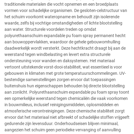
traditionele materialen die vocht opnemen en een broedplaats
vormen voor schadelijke organismen. De gesloten-celstructuur van
het schuim voorkomt wateropname en behoudt zijn isolerende
waarde, zelfs bij vochtige omstandigheden of lichte blootstelling
aan water. Structurele voordelen treden op omdat
polyurethaanschuim expandable pu foam spray permanent hecht
aan bouwoppervlakken, waardoor de gehele gebouwomhulling
daadwerkelijk wordt versterkt. Deze hechtkracht draagt bij aan de
weerstand tegen windbelasting en levert extra structurele
ondersteuning voor wanden en daksystemen. Het materiaal
vertoont uitstekende vorst-dooi-stabiliteit, wat essentieel is voor
gebouwen in klimaten met grote temperatuurschommelingen. UV-
bestendige samenstellingen zorgen ervoor dat toepassingen
buitenshuis hun eigenschappen behouden bij directe blootstelling
aan zonlicht. Polyurethaanschuim expandable pu foam spray toont
een opmerkelijke weerstand tegen chemicaliën die vaak voorkomen
in bouwmilieus, inclusief reinigingsmiddelen, oplosmiddelen en
atmosferische verontreinigingen. Deze chemische stabiliteit zorgt
ervoor dat het materiaal niet afbreekt of schadelijke stoffen vrijgeeft
gedurende zijn levensduur. Onderhoudseisen blijven minimaal,
aangezien het schuim geen periodieke vervanging of aanvulling