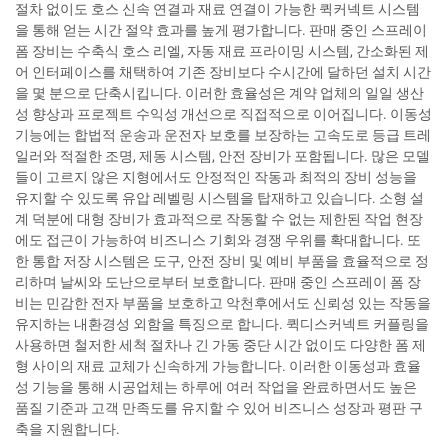
절차 없이도 호스 신속 연결과 재료 연결이 가능한 퀵커넥트 시스템
을 통해 얻는 시간 절약 효과를 높게 평가합니다. 판매 중인 스프레이
폼 장비는 수축식 호스 리엘, 자동 재료 프라이밍 시스템, 간소화된 제
어 인터페이스를 채택하여 기존 장비보다 수시간에 달하던 설치 시간
을 몇 분으로 단축시킵니다. 이러한 효율성은 계약 업체의 일일 생산
성 향상과 프로젝트 수익성 개선으로 직접적으로 이어집니다. 이동성
기능에는 합법적 운송과 운전자 보호를 보장하는 고속도로 등급 트레
일러와 적절한 조명, 제동 시스템, 안전 장비가 포함됩니다. 많은 모델
들이 고르지 않은 지형에서도 안정적인 작동과 최적의 장비 성능을
유지할 수 있도록 유압 레벨링 시스템을 탑재하고 있습니다. 소형 설
계 덕분에 대형 장비가 효과적으로 작동할 수 없는 제한된 작업 현장
에도 접근이 가능하여 비즈니스 기회와 경쟁 우위를 확대합니다. 또
한 통합 저장 시스템은 도구, 안전 장비 및 예비 부품을 효율적으로 정
리하며 날씨와 도난으로부터 보호합니다. 판매 중인 스프레이 폼 장
비는 민감한 전자 부품을 보호하고 악천후에서도 신뢰성 있는 작동을
유지하는 내환경성 외함을 특징으로 합니다. 퀵디스커넥트 커플링을
사용하면 철저한 세척 절차나 긴 가동 중단 시간 없이도 다양한 폼 제
형 사이의 재료 교체가 신속하게 가능합니다. 이러한 이동성과 효율
성 기능을 통해 시공업체는 하루에 여러 작업을 완료하면서도 높은
품질 기준과 고객 만족도를 유지할 수 있어 비즈니스 성장과 평판 구
축을 지원합니다.