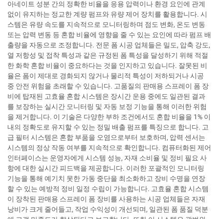
아네이트 성분 간의 정확한 비율을 응용 압력이나 환경 요인에 관계
없이 유지하는 정교한 계량 펌프와 유량 제어 장치를 활용합니다. 시
스템은 유량 속도를 지속적으로 모니터링하며 점도 변화, 온도 변동
또는 압력 변동 등 혼합 비율에 영향을 줄 수 있는 요인에 따라 펌프 배
출량을 자동으로 조정합니다. 전문 폼 시공 업체들은 밀도, 압축 강도,
열 저항성 및 접착 특성과 같은 규정된 폼 특성을 달성하기 위해 적절
한 화학 혼합 비율이 중요하다는 것을 인지하고 있습니다. 잘못된 비
율은 폼이 제대로 경화되지 않거나 물리적 특성이 저하되거나 시공
중 안전 위험을 초래할 수 있습니다. 고품질의 판매용 스프레이 폼 장
비에 탑재된 고효율 혼합 시스템은 장시간 운용 중에도 일관된 결과
를 보장하는 실시간 모니터링 및 자동 보정 기능을 통해 이러한 위험
을 제거합니다. 이 기술은 다양한 부하 조건에서도 혼합 비율을 1% 이
내의 정확도로 유지할 수 있는 정밀 배출 펌프를 특징으로 합니다. 고
급 필터 시스템은 혼합 부품을 오염으로부터 보호하며, 압력 센서는
시스템의 정상 작동 여부를 지속적으로 확인합니다. 컴퓨터화된 제어
인터페이스는 운영자에게 시스템 성능, 자재 소비율 및 정비 필요 사
항에 대한 실시간 피드백을 제공합니다. 이러한 포괄적인 모니터링
기능을 통해 예기치 못한 가동 중단을 최소화하고 장비 수명을 연장
할 수 있는 예방적 정비 일정 수립이 가능합니다. 고효율 혼합 시스템
이 장착된 판매용 스프레이 폼 장비를 사용하는 시공 업체들은 자재
낭비가 크게 줄어들고, 작업 수익성이 개선되며, 일관된 폼 품질 덕분