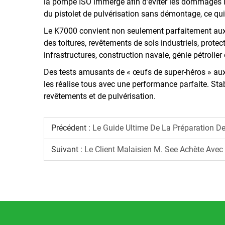
la pompe ISO immergé afin d’éviter les dommages lié
du pistolet de pulvérisation sans démontage, ce qui 
Le K7000 convient non seulement parfaitement aux e
des toitures, revêtements de sols industriels, protec
infrastructures, construction navale, génie pétrolier
Des tests amusants de « œufs de super-héros » aux 
les réalise tous avec une performance parfaite. Stab
revêtements et de pulvérisation.
Précédent :
Le Guide Ultime De La Préparation De
Suivant :
Le Client Malaisien M. See Achète Avec Succès La M