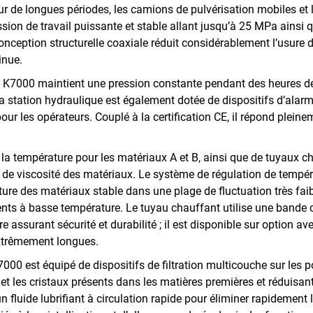
sur de longues périodes, les camions de pulvérisation mobiles e
sion de travail puissante et stable allant jusqu’à 25 MPa ainsi 
conception structurelle coaxiale réduit considérablement l’usure
inue.
e K7000 maintient une pression constante pendant des heures de 
a station hydraulique est également dotée de dispositifs d’alarme
ur les opérateurs. Couplé à la certification CE, il répond plein
la température pour les matériaux A et B, ainsi que de tuyaux c
 de viscosité des matériaux. Le système de régulation de tempér
e des matériaux stable dans une plage de fluctuation très faible
ts à basse température. Le tuyau chauffant utilise une bande 
re assurant sécurité et durabilité ; il est disponible sur option 
extrêmement longues.
7000 est équipé de dispositifs de filtration multicouche sur les po
s et les cristaux présents dans les matières premières et réduisa
 un fluide lubrifiant à circulation rapide pour éliminer rapidement