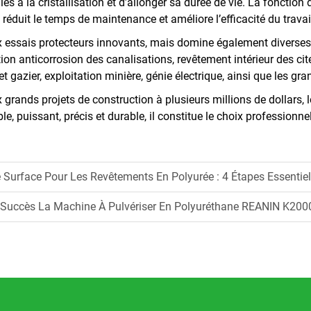
s à la cristallisation et d’allonger sa durée de vie. La fonction
réduit le temps de maintenance et améliore l’efficacité du travai
ssais protecteurs innovants, mais domine également diverses ap
tion anticorrosion des canalisations, revêtement intérieur des ci
 et gazier, exploitation minière, génie électrique, ainsi que les g
grands projets de construction à plusieurs millions de dollars,
le, puissant, précis et durable, il constitue le choix professionn
 Surface Pour Les Revêtements En Polyurée : 4 Étapes Essentiel
achine À Pulvériser En Polyuréthane REANIN K2000 Pour Des Projets D’isolation, 