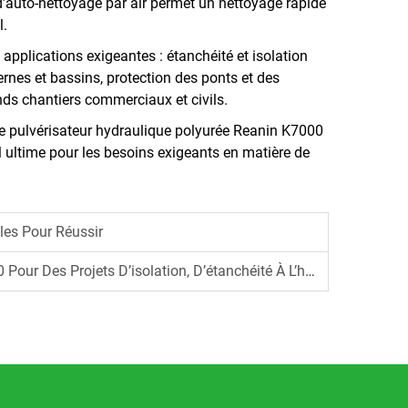
 d’auto-nettoyage par air permet un nettoyage rapide
l.
plications exigeantes : étanchéité et isolation
ternes et bassins, protection des ponts et des
rands chantiers commerciaux et civils.
 le pulvérisateur hydraulique polyurée Reanin K7000
el ultime pour les besoins exigeants en matière de
les Pour Réussir
D’étanchéité À L’humidité Et De Protection Contre La Chaleur