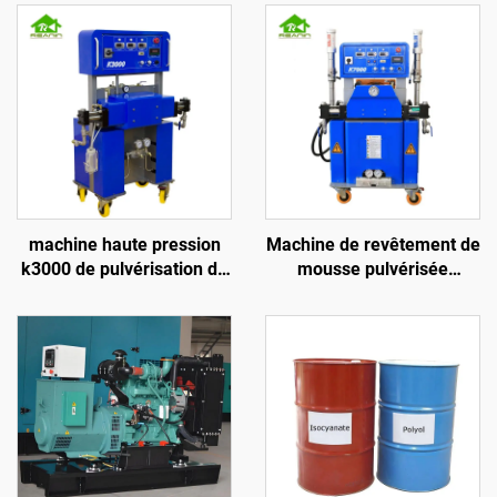
machine haute pression
Machine de revêtement de
k3000 de pulvérisation de
mousse pulvérisée
mousse polyuréthane pour
hydraulique en
isolation des murs et
polyuréthane et polyurée
toiture
de qualité K7000 certifiée
CE