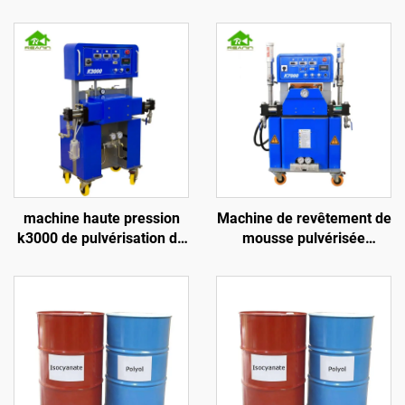
machine haute pression
Machine de revêtement de
k3000 de pulvérisation de
mousse pulvérisée
mousse polyuréthane pour
hydraulique en
isolation des murs et
polyuréthane et polyurée
toiture
de qualité K7000 certifiée
CE