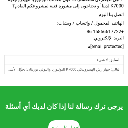
K7000 لدينا أو تحتاجون إلى مشورة فنية لمشروعكم القادم؟
اتصل بنا اليوم:
الهاتف المحمول / واتساب / ويشات:
+86-15866617722
البريد الإلكتروني:
[email protected]
م
السابق:
لا شيء
التالي:
جهاز رش الهيدروليكي K7000 للبوليوريا والبولي يوريثان: يحوِّل الأشياء العادية إلى أبطال خارقين لا يُهزمون!
يرجى ترك رسالة لنا إذا كان لديك أي أسئلة
احصل على عرض