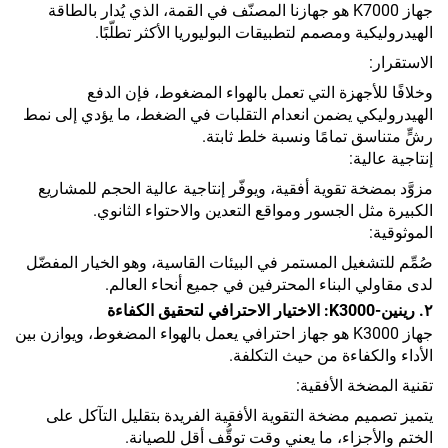
جهاز K7000 هو جهازنا المصنّف في القمة، الذي يُدار بالطاقة
الهيدروليكية ومصمم لتطبيقات البوليوريا الأكثر تطلّبًا.
الاستقرار:
وخلافًا للأجهزة التي تعمل بالهواء المضغوط، فإن الدفع
الهيدروليكي يضمن انعدام التقلبات في الضغط، ما يؤدي إلى نمط
رشٍّ متناسق تمامًا ونسبة خلط ثابتة.
إنتاجية عالية:
مزوَّد بمضخة تقوية أفقية، ويوفّر إنتاجية عالية الحجم للمشاريع
الكبيرة مثل الجسور ومواقع التعدين والاحتواء الثانوي.
الموثوقية:
صُمِّم للتشغيل المستمر في البيئات القاسية، وهو الخيار المفضّل
لدى مقاولي البناء المحترفين في جميع أنحاء العالم.
٢. رينين-K3000: الاختيار الاحترافي لتحقيق الكفاءة
جهاز K3000 هو جهاز احترافي يعمل بالهواء المضغوط، ويوازن بين
الأداء والكفاءة من حيث التكلفة.
تقنية المضخة الأفقية:
يتميز تصميم مضخة التقوية الأفقية الفريدة بتقليل التآكل على
الختم والأجزاء، ما يعني وقت توقُّف أقل للصيانة.