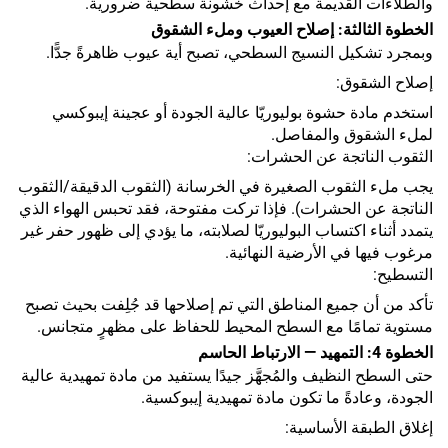
والطلاءات القديمة مع إحداث خشونة سطحية ضرورية.
الخطوة الثالثة: إصلاح العيوب وملء الشقوق
وبمجرد تشكيل النسيج السطحي، تصبح أية عيوب ظاهرةً جدًّا.
إصلاح الشقوق:
استخدم مادة حشوة بوليوريّا عالية الجودة أو عجينة إيبوكسي
لملء الشقوق والمفاصل.
الثقوب الناتجة عن الحشرات:
يجب ملء الثقوب الصغيرة في الخرسانة (الثقوب الدقيقة/الثقوب
الناتجة عن الحشرات). فإذا تركت مفتوحة، فقد تحبس الهواء الذي
يتمدد أثناء اكتساب البوليوريّا لصلابته، ما يؤدي إلى ظهور حفر غير
مرغوب فيها في الأرضية النهائية.
التسطيح:
تأكد من أن جميع المناطق التي تم إصلاحها قد جُلِفت بحيث تصبح
مستوية تمامًا مع السطح المحيط للحفاظ على مظهرٍ متجانس.
الخطوة 4: التمهيد — الارتباط الحاسم
حتى السطح النظيف والمُجهَّز جيدًا يستفيد من مادة تمهيدية عالية
الجودة، وعادةً ما تكون مادة تمهيدية إيبوكسية.
إغلاق الطبقة الأساسية: