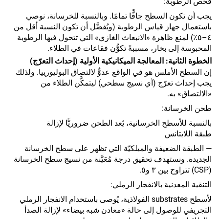
فحص الرطوبة:
يجب أن تكون السطح جافًّا تمامًا. وبالنسبة للخرسانة، نوصي
باستعمال جهاز قياس الرطوبة (ويُفضَّل أن تكون النسبة أقل من
٤–٥٪) لمنع ظاهرة «الانبعاث الغازي» التي تتحول فيها الرطوبة
المحبوسة إلى بخار، مسببةً تكوُّن فقاعات في الطلاء.
الخطوة الثانية: المعالجة الميكانيكية الأولية (إحداث التعرّج)
إن السطح الأملس هو في الواقع عدوٌّ لالتصاق البوليورييا. ولذلك
يجب إحداث تعرّج (أي نسيج سطحي) ليتمكَّن الطلاء من
«الالتصاق» به.
طحن الخرسانة:
بالنسبة للأسطح الخرسانية، يُعد الطحن ضروريًّا لإزالة
طبقة اللايتانس
— الطبقة الضعيفة والميلكيّة التي تظهر على سطح الخرسانة
الجديدة. ونستهدف تحقيق درجة مُعَيَّنة من نسيج سطح الخرسانة
(CSP) تتراوح بين ٣ و٥.
التنقية المعدنية بالانفجار الرملي:
لأسطح substrates الفولاذية، يُوصى باستخدام الانفجار الرملي
التجريفي للوصول إلى حالة «معادن شبه بيضاء» لإزالة الصدأ