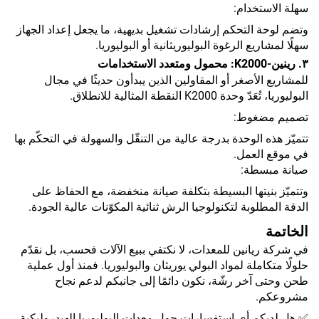
سهلة الاستخدام:
وتضم لوحة التحكم إرشادات تشغيل بديهية، ما يجعل إعداد الجهاز
سهلًا لمشاريع الرغوة البوليوريثانية أو البوليوريا.
٣. رينين-K2000: محمول ومتعدد الاستخدامات
للمشاريع الأصغر أو المقاولين الذين يبدأون حديثًا في مجال
البوليوريا، تُعَدّ وحدة K2000 النقطة المثالية للانطلاق.
تصميم مضغوط:
تتميّز هذه الوحدة بدرجة عالية من التنقّل والسهولة في التحكّم بها
في موقع العمل.
صيانة مبسطة:
وتتميّز بنيتها البسيطة بتكلفة صيانة منخفضة، مع الحفاظ على
الدقة المطلوبة لتكنولوجيا الرش ثنائية المكوّنات عالية الجودة.
الخاتمة
في شركة ريانين للمعدات، لا نكتفي ببيع الآلات فحسب، بل نقدّم
حلولًا متكاملة لمواد البولي يوريثان والبوليوريا. فمنذ أول عملية
طحن وحتى آخر رشّة، نكون دائمًا إلى جانبكم لدعم نجاح
مشروعكم.
✅ هل لديكم أي استفسارات حول معدات البوليوريا الهيدروليكية