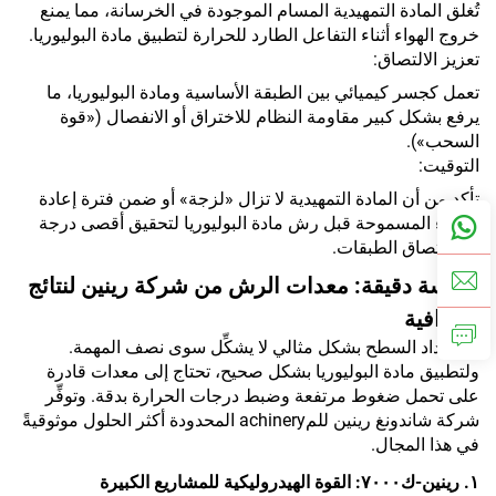
تُغلق المادة التمهيدية المسام الموجودة في الخرسانة، مما يمنع
خروج الهواء أثناء التفاعل الطارد للحرارة لتطبيق مادة البوليوريا.
تعزيز الالتصاق:
تعمل كجسر كيميائي بين الطبقة الأساسية ومادة البوليوريا، ما
يرفع بشكل كبير مقاومة النظام للاختراق أو الانفصال («قوة
السحب»).
التوقيت:
تأكد من أن المادة التمهيدية لا تزال «لزجة» أو ضمن فترة إعادة
الطلاء المسموحة قبل رش مادة البوليوريا لتحقيق أقصى درجة
من التصاق الطبقات.
هندسة دقيقة: معدات الرش من شركة رينين لنتائج
احترافية
إن إعداد السطح بشكل مثالي لا يشكِّل سوى نصف المهمة.
ولتطبيق مادة البوليوريا بشكل صحيح، تحتاج إلى معدات قادرة
على تحمل ضغوط مرتفعة وضبط درجات الحرارة بدقة. وتوفِّر
شركة شاندونغ رينين للمachinery المحدودة أكثر الحلول موثوقيةً
في هذا المجال.
١. رينين-ك٧٠٠٠: القوة الهيدروليكية للمشاريع الكبيرة